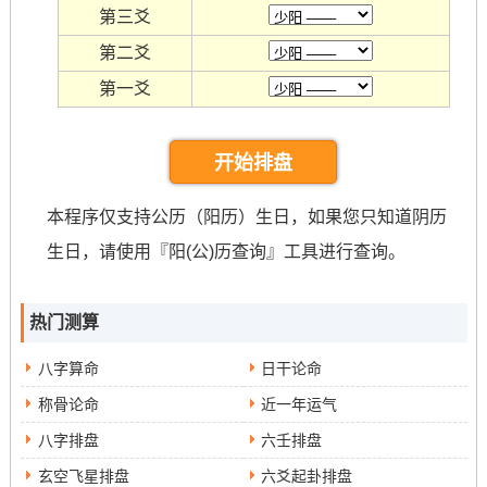
第三爻
第二爻
第一爻
开始排盘
本程序仅支持公历（阳历）生日，如果您只知道阴历
生日，请使用『
阳(公)历查询
』工具进行查询。
热门测算
八字算命
日干论命
称骨论命
近一年运气
八字排盘
六壬排盘
玄空飞星排盘
六爻起卦排盘