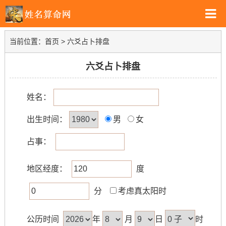
当前位置：
首页
> 六爻占卜排盘
六爻占卜排盘
姓名：
出生时间：
男
女
占事：
地区经度：
度
分
考虑真太阳时
公历时间
年
月
日
时