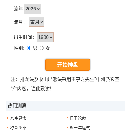
流年
流月：
出生时间：
性别:
男
女
开始排盘
注：排龙诀及收山出煞诀采用王亭之先生"中州派玄空
学"内容，谨此致谢！
热门测算
八字算命
日干论命
称骨论命
近一年运气