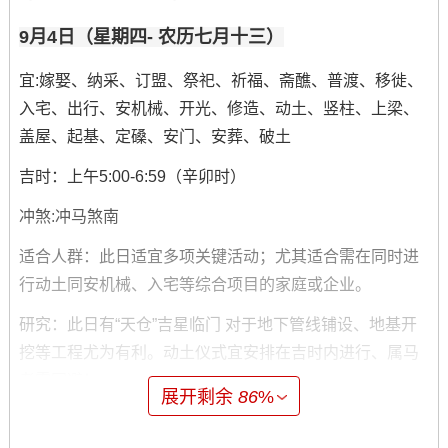
9月4日（星期四- 农历七月十三）
宜:嫁娶、纳采、订盟、祭祀、祈福、斋醮、普渡、移徙、
入宅、出行、安机械、开光、修造、动土、竖柱、上梁、
盖屋、起基、定磉、安门、安葬、破土
吉时：上午5:00-6:59（辛卯时）
冲煞:冲马煞南
适合人群：此日适宜多项关键活动；尤其适合需在同时进
行动土同安机械、入宅等综合项目的家庭或企业。
研究：此日有“天仓”吉星临门 对于地下管线铺设、地基开
挖等工程尤为有利。动土仪式宜安排在吉时内进行、属马
者需回避！
展开剩余
86
%
9月8日（星期一、农历七月十七）