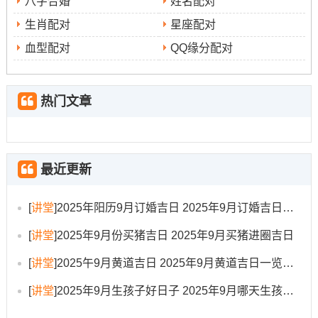
吉时:下午1：00-2:59（乙未时）
八字合婚
姓名配对
生肖配对
星座配对
冲煞：冲猪煞东
血型配对
QQ缘分配对
适合人群：适合长期工程项目的启动- 如自建房、庭院景观
施工等。
热门文章
想一想：此日为“成日” -主圆满。适合启动周期较长的工
程...同样是“白腊金日”...金土相生，有助于 地基稳固；特别
是适合举行封顶仪式？
最近更新
9月12日（星期五，农历七月廿一）
[
讲堂
]
2025年阳历9月订婚吉日 2025年9月订婚吉日有哪几天
宜:嫁娶、出行、伐木、拆卸、修造、动土、移徙、安葬、
破土、修坟、立碑
[
讲堂
]
2025年9月份买猪吉日 2025年9月买猪进圈吉日
吉时:上午5:00-6:59（丁卯时）
[
讲堂
]
2025午9月黄道吉日 2025年9月黄道吉日一览表大全
冲煞：冲虎煞南
[
讲堂
]
2025年9月生孩子好日子 2025年9月哪天生孩子比较好
适合人群：适合园林绿化、庭院改造、伐木清理后的动土