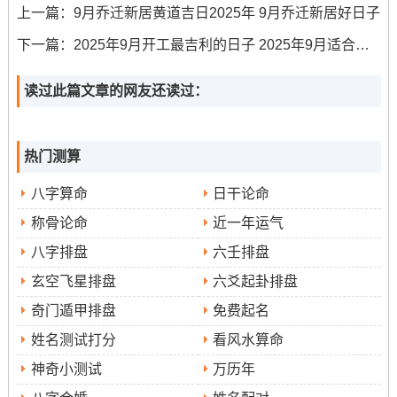
上一篇：
9月乔迁新居黄道吉日2025年 9月乔迁新居好日子
宜：嫁娶、祈福、求嗣、出行、出火、拆卸、修造、动
土、上梁、开光、进人口、开市、交易、立券、挂匾、安
下一篇：
2025年9月开工最吉利的日子 2025年9月适合开工的日子
床、入宅、移徙、栽种、伐木、入殓、破土、除服、成服
读过此篇文章的网友还读过：
冲煞:冲狗
热门测算
适合人群:适合工程全面启动，尤其是商业场所的动土装
八字算命
日干论命
修、门店开业前的施工。
称骨论命
近一年运气
分析:此日逢“金匮”吉神，适宜进行墙面处理与吊顶安装等
八字排盘
六壬排盘
工作。是月内较为综合的吉日 但需注意避开冲狗的生肖！
玄空飞星排盘
六爻起卦排盘
9月9日（星期二、农历七月十八）
奇门遁甲排盘
免费起名
宜:开市、交易、立券、挂匾、祭祀、开光、进人口、入
姓名测试打分
看风水算命
宅、安床、出火、拆卸、修造、动土、栽种
神奇小测试
万历年