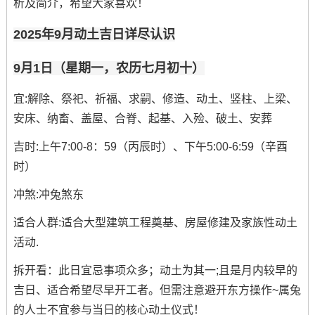
析及简介，希望大家喜欢！
2025年9月动土吉日详尽认识
9月1日（星期一，农历七月初十）
宜:解除、祭祀、祈福、求嗣、修造、动土、竖柱、上梁、
安床、纳畜、盖屋、合脊、起基、入殓、破土、安葬
吉时:上午7:00-8：59（丙辰时）、下午5:00-6:59（辛酉
时）
冲煞:冲兔煞东
适合人群:适合大型建筑工程奠基、房屋修建及家族性动土
活动.
拆开看：此日宜忌事项众多；动土为其一;且是月内较早的
吉日、适合希望尽早开工者。但需注意避开东方操作~属兔
的人士不宜参与当日的核心动土仪式！