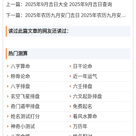
上一篇：
2025年9月吉日大全 2025年9月吉日查询
2025年10月12日（农历八月廿一；星期日）
下一篇：
2025年农历九月安门吉日 2025年农历九月安门的最佳日子是什么
宜
:搬家、入宅、交易、安床
读过此篇文章的网友还读过：
忌
:无重大禁忌
热门测算
特征
金匮吉神当值
：此日是
;搬家指数高达98分，尤其适
合因房屋买卖交易而搬迁的家庭,寓意新家财源广进。
八字算命
日干论命
称骨论命
近一年运气
注意事项
:日支冲虎 -家中如有属虎的成员，应避免再卯时
八字排盘
六壬排盘
（5:00-7:00）还有午时（11:00-13：00）参与核心搬迁环
玄空飞星排盘
六爻起卦排盘
节！
奇门遁甲排盘
免费起名
可请属鸡的亲友协助搬运米缸等标记衣食的物件,以聚财
姓名测试打分
看风水算命
气。
神奇小测试
万历年
2025年10月17日（农历八月廿六，星期五）