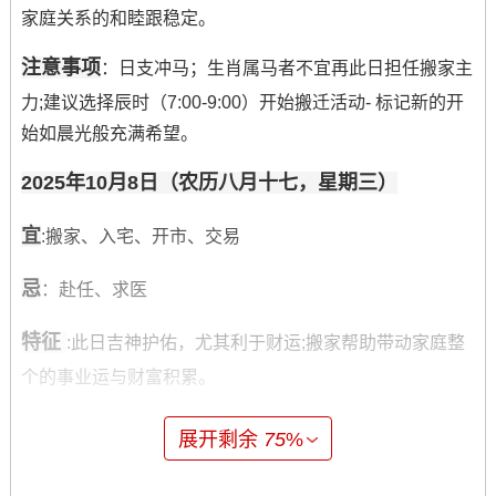
家庭关系的和睦跟稳定。
注意事项
：日支冲马；生肖属马者不宜再此日担任搬家主
力;建议选择辰时（7:00-9:00）开始搬迁活动- 标记新的开
始如晨光般充满希望。
2025年10月8日（农历八月十七，星期三）
宜
:搬家、入宅、开市、交易
忌
：赴任、求医
特征
:此日吉神护佑，尤其利于财运;搬家帮助带动家庭整
个的事业运与财富积累。
注意事项
:日支冲狗；生肖属狗者应谨慎参与重大物品的
展开剩余
75
%
搬运。选择巳时（9:00-11:00）进行重要搬迁工序，寓意
家业兴旺！