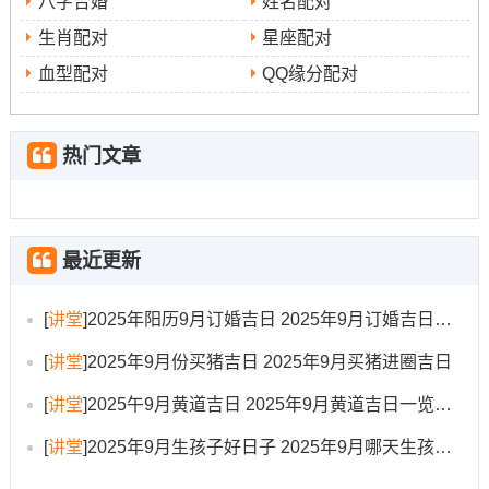
八字合婚
姓名配对
宜
：入宅、移徙、开市
生肖配对
星座配对
血型配对
QQ缘分配对
特征
文昌气息较盛
:此日
对于搬入学区房或尤其关注子
女学业发展的家庭尤位有利 -标记搬迁后家人学业进步、事
业有成...
热门文章
注意事项
：日支冲羊；生肖属羊者不宜参与安床等仪式！
选择再卯时（5:00-7:00）搬入书桌或再戌时（19:00-
最近更新
21:00）点亮新宅第一盏灯 帮助引动文昌好运.
2025年10月27日（农历九月初七 -星期一）
[
讲堂
]
2025年阳历9月订婚吉日 2025年9月订婚吉日有哪几天
[
讲堂
]
2025年9月份买猪吉日 2025年9月买猪进圈吉日
宜
:入宅、纳财、安门
[
讲堂
]
2025午9月黄道吉日 2025年9月黄道吉日一览表大全
忌
：开市、嫁娶
[
讲堂
]
2025年9月生孩子好日子 2025年9月哪天生孩子比较好
特征
安顿神位、稳定家宅气场
:此日适合进行
的活动 -