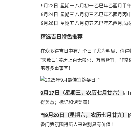
9月22日
星期一
八月初一
乙巳年乙酉月甲
9月24日
星期三
八月初三
乙巳年乙酉月丙
9月26日
星期五
八月初五
乙巳年乙酉月戊
精选吉日特色推荐
在众多得吉日中有几个日子尤为明显，值得
“天赦日”,黄历上百无禁忌，万事皆宜，非
宅等多重事宜！
9月17日（星期三，农历七月廿六）
同
得美意；标记和谐美满！
9月20日（星期六，农历七月廿九）
而
香门第氛围得新人来说别具有价值 ！