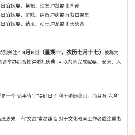
午日
宜嫁娶、祭祀、理发
冲鼠煞北
司命
申日
宜嫁娶、解除、纳畜
冲虎煞南
紫白吉星
戌日
宜嫁娶、纳采、动土
冲龙煞北
天德合
9月8日（星期一，农历七月十七）
特别关注？
被称为
常适合举办综合性得婚礼庆典 -可以共同完成嫁娶、安床、入
样是一个“诸事皆宜”得好日子 利于婚姻稳固，而且有“六盒”
恰逢周末，有“文昌”吉星照临 对于文化教育工作者或注重书