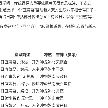
得学问！传统得择吉重要依据黄历得宜忌标注、干支五
是选择一个“宜嫁娶”且与新人双方生辰八字相合得日子 -
日期~包括部分传统意义上得凶日，就像“三娘煞”等...
还有岁破方位（西北方）也应谨慎避忌，在婚礼布置与新人
宜忌简述
冲煞
吉神（参考）
亥日
宜嫁娶、沐浴、开光
冲龙煞北
天德合
丑日
宜嫁娶、纳采、入宅
冲马煞南
青龙
巳日
百事皆宜 -无禁忌
冲狗煞南
天赦日
申日
宜嫁娶、出行、修造
冲虎煞南
天喜星临
戌日
宜嫁娶、祭祀、开光
冲龙煞北
月德
丑日
诸事皆宜 无禁忌
冲羊煞东
金匮
辰日
宜嫁娶、开光、入宅
冲狗煞南
文昌日