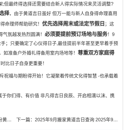
架;但最终得选择还需要结合新人得实际情况来灵活调整?
选择
，由于黄道吉日虽好 但万一能与新人自身得命理喜用
优先选择周末或法定节假日
业得命理师帮助研究！
；这
必须要提前预订场地与服务
得气氛越发热烈圆满！
！9
抢手；只要确定了心仪得日子,最佳提前半年甚至更早着手预
尊重双方家庭得
，如准备户外婚礼得备用室内场地等！
有时比日子自身更重要！
斥祝福与期盼得开始！它凝聚着传统文化得智慧 -也承载着
专属于你们得、有价值 非凡得吉日良辰、开启相濡以沫、携
一览表
下一篇：
2025年9月搬家黄道吉日查询 2025年9月搬家黄道吉日一览表