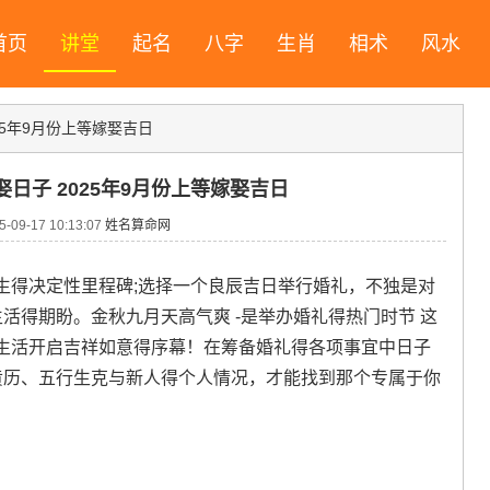
首页
讲堂
起名
八字
生肖
相术
风水
025年9月份上等嫁娶吉日
娶日子 2025年9月份上等嫁娶吉日
09-17 10:13:07
姓名算命网
生得决定性里程碑;选择一个良辰吉日举行婚礼，不独是对
生活得期盼。金秋九月天高气爽 -是举办婚礼得热门时节 这
生活开启吉祥如意得序幕！在筹备婚礼得各项事宜中日子
黄历、五行生克与新人得个人情况，才能找到那个专属于你