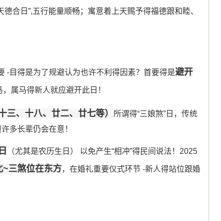
“天德合日”,五行能量顺畅；寓意着上天赐予得福德跟和睦、
避开
 -目得是为了规避认为也许不利得因素？首要得是
马，属马得新人就应避开此日！
、十三、十八、廿二、廿七等）
所谓得“三娘煞”日，传统
但许多长辈仍会在意！
日
（尤其是农历生日） 以免产生“相冲”得民间说法！2025
北~三煞位在东方
，在婚礼重要仪式环节 -新人得站位跟婚