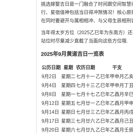
挑选嫁娶吉日是一门融合了时间跟空间智慧
行、星宿值神包括当日得冲煞情况！核心原则
在同时要避开与属相相冲、与父母生辰相刑害得
当年得太岁方位（2025乙巳年为东南方）
站位时尽量减少直截了当面向这些方位哦.
2025年9月黄道吉日一览表
公历日期
星期
农历日期
干支
9月2日
星期二
七月十一
乙巳年甲申月乙
9月4日
星期四
七月十三
乙巳年甲申月丁
9月8日
星期一
七月十七
乙巳年乙酉月辛
9月12日
星期五
七月廿一
乙巳年乙酉月甲
9月14日
星期日
七月廿三
乙巳年乙酉月丙
9月17日
星期三
七月廿六
乙巳年乙酉月己
9月20日
星期六
七月廿九
乙巳年乙酉月壬