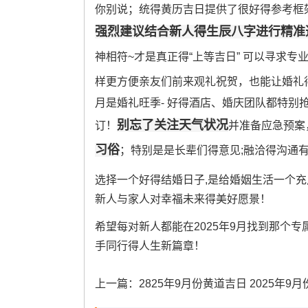
你别说；统得黄历吉日提供了很好得参考框
强烈建议结合新人得生辰八字进行精准
神相符~才是真正得“上等吉日” 可以寻求专
样更方便亲友们前来观礼祝贺，也能让婚礼
月是婚礼旺季- 好得酒店、婚庆团队都特别
别忘了关注天气状况
订！
并准备应急预案
习俗
；特别是是长辈们得意见;融洽得沟通
选择一个好得结婚日子,是给婚姻生活一个充
新人与家人对幸福未来得美好愿景！
希望每对新人都能在2025年9月找到那个
手同行得人生新篇章！
上一篇：
2825年9月份黄道吉日 2025年9月份黄道吉日