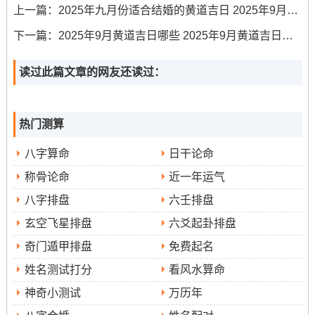
传统习俗中理发一事亦有许多禁忌;为了提醒大家规避或许
上一篇：
2025年九月份适合结婚的黄道吉日 2025年9月份结婚黄道吉日
的不利关系到- 以求吉祥安康。
下一篇：
2025年9月黄道吉日哪些 2025年9月黄道吉日有几天
其一是时辰禁忌，如传统认为夜间不宜理发、因夜晚属
读过此篇文章的网友还读过：
阴，阳气渐衰；此时理发或非最佳选择;多数黄历吉日会推
荐上午或午后的不相同指定吉时进行。
其二是月煞禁忌、需注意避开黄历中标注的月煞、月刑、
热门测算
月厌等特殊对待凶煞之日，这些日子气场算得上紊乱；不
八字算命
日干论命
宜进行理发等事宜。
称骨论命
近一年运气
八字排盘
六壬排盘
其三是特殊节气禁忌，部分要紧节气前后,如立秋前后;有关
玄空飞星排盘
六爻起卦排盘
理发的讲究可能更多 需参照具体年份黄历的宜忌标注~谨
奇门遁甲排盘
免费起名
慎选择。
姓名测试打分
看风水算命
选择吉日理发，是传统文化的一种传承,它融合了古人对天
神奇小测试
万历年
时、地利与人合的朴素理解同敬畏！在现代生活中咱们亦