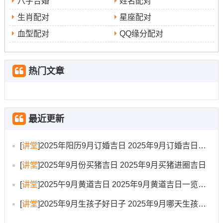
八字合婚
姓名配对
可将其视为一种向上的心理暗示，借此开启焕然一新的生
生肖配对
星座配对
活节奏。
血型配对
QQ缘分配对
愿您能在对的时间 欣然理却千丝烦扰~喜迎金秋舒爽合吉
祥！
热门文章
最近更新
[
讲堂
]
2025年阳历9月订婚吉日 2025年9月订婚吉日有哪几天
[
讲堂
]
2025年9月份买猪吉日 2025年9月买猪进圈吉日
[
讲堂
]
2025午9月黄道吉日 2025年9月黄道吉日一览表大全
[
讲堂
]
2025年9月生孩子好日子 2025年9月哪天生孩子比较好