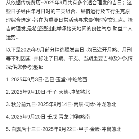
从依据传统黄历~2025年9月共有多个适合理发的吉日；这
些日子经由年月日时的干支组合、星宿运行及五行生克原
理综合选定 -旨在为重要日常活动寻求最佳时空交汇点。择
吉时理发,是希望通过此举承接天地间的良性气息,助益个人
运势...
以下是2025年9月部分精选理发吉日 -均已避开月煞、月刑
等不利因素 -并标注了日期、干支、当期重要吉神及冲煞情
况;供您参考选择:
1. 2025年9月3日·乙巳·玉堂·冲蛇煞西
2. 2025年9月10日·壬子·天德·冲鼠煞北
3. 秋分前九日·2025年9月14日·丙辰·司命·冲龙煞北
4. 2025年9月20日·壬戌·青龙·冲狗煞南
5. 白露后十三日·2025年9月22日·甲子·金匮·冲鼠煞北