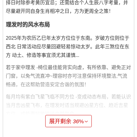
择日时除参考黄历宜忌；还需结合个人生辰八字考量，并
尽量避开同自身生肖相冲之日，方为更周全之策！
理发时的风水布局
2025年为农历乙巳年太岁方位位于东南。岁破方位则位于
西北 日常活动应尽量回避轻易惊动太岁。此年三煞位在东
方 动土、修造等事宜须尤其谨慎...
若于家中理发 -椅位最佳能背实向虚，有所依靠、避免正对
门窗，以免气流直冲~理容时亦可注意保持环境整洁,气流
畅通，在这帮助营造安定合谐的氛围！
每月均有紫白飞星飞临不同方位 -变成动态布局，若能认识
当月吉凶星飞布，在理发时适当规避凶星方位、趋近吉星
方位，或能更好地接纳自然气息。
展开剩余
36
%
理发相关禁忌