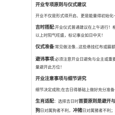
开业专项原则与仪式建议
开业不仅是形式得开启、更是能量得初始化
吉时搭配
:开业仪式普通建议在上午进行！格外推荐
以上时阳气旺盛，标记事业如日中天！
仪式准备
:常见做法像...这些悬挂红布或
避讳事项
:必须注意开业日避免与业主或重
量避开此方位！
开业注意事项与细节讲究
细节决定成败;在吉日得基础上做好充分准备
生肖适配
首要原则是避开
：选择吉日时
狗
冲猪
日对属狗者不利，
日对属猪者不利；