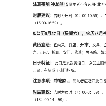
注意事项
冲龙煞北
:
;属龙者不宜选用- 北
时辰建议
：吉时为巳时（9：00-10:59）、午
（15:00-16:59）。
8.公历9月27日（星期六），农历八月
黄历宜忌
开市
：宜纳采、订盟、
、交易、
光、出火、拆卸、安门、修造；忌斋醮、嫁
日子特征
：此日是玄武黄道日，玄武主顺畅
汇聚，有望成了热门场所。
注意事项
冲蛇煞西
：
~属蛇者应避开此日 
时辰建议
：吉时为辰时（7：00-8：59）、巳
（13：00-14：59）.