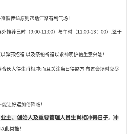
~遵循传统原则帮助汇聚有利气场！
巳时（9:00-11:00）与午时（11:00-13：00）.鉴于
匾额以辟邪招福 以及祭祀祈福以求神明护佑生意兴隆！
要合伙人得生肖相冲;而且关注当日得煞方 布置会场时应尽
~能让好运加倍降临！
与业主、创始人及重要管理人员生肖相冲得日子
冲
。
以此类推！