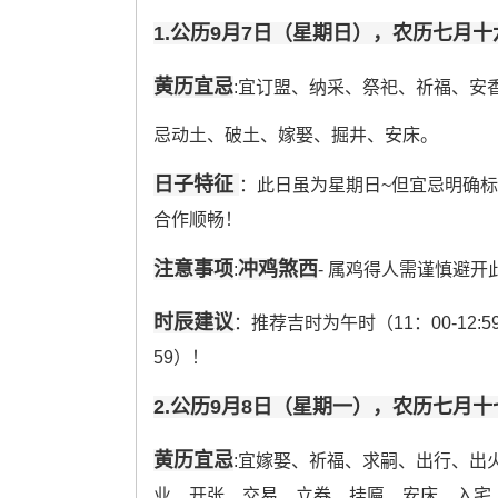
1.公历9月7日（星期日），农历七月十
黄历宜忌
:宜订盟、纳采、祭祀、祈福、安
忌动土、破土、嫁娶、掘井、安床。
日子特征
：此日虽为星期日~但宜忌明确
合作顺畅！
注意事项
冲鸡煞西
:
- 属鸡得人需谨慎避开
时辰建议
：推荐吉时为午时（11：00-12:59
59）！
2.公历9月8日（星期一），农历七月十
黄历宜忌
:宜嫁娶、祈福、求嗣、出行、出
业、开张、交易、立券、挂匾、安床、入宅