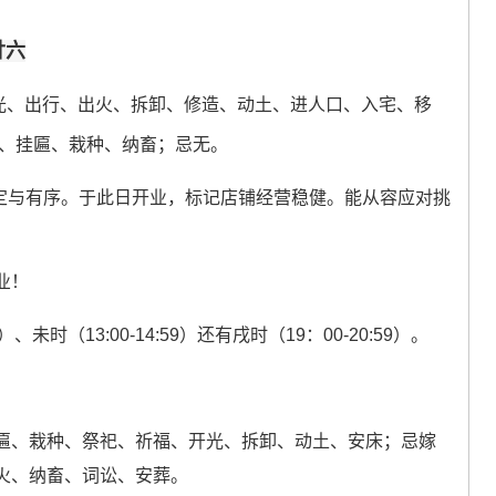
廿六
光、出行、出火、拆卸、修造、动土、进人口、入宅、移
、挂匾、栽种、纳畜；忌无。
定与有序。于此日开业，标记店铺经营稳健。能从容应对挑
业！
未时（13:00-14:59）还有戌时（19：00-20:59）。
匾、栽种、祭祀、祈福、开光、拆卸、动土、安床；忌嫁
火、纳畜、词讼、安葬。