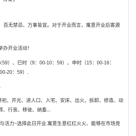
无，百无禁忌、万事皆宜。对于开业而言，寓意开业后客源
举办开业活动！
:59）、巳时（9：00-10：59）、申时（15：00-16：
0-20：59）.
八
祭祀、开光、进人口、入宅、安床、出火、拆卸、修造、动
、行丧、移徙、纳畜...
情与活力~选择此日开业.寓意生意红红火火、能够在市场竞