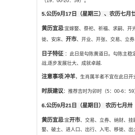
（19：00-20：59）。
5.公历9月17日（星期三）、农历七月
黄历宜忌
:宜嫁娶、祭祀、祈福、求嗣、开
开市
徙、安床、
、开业、开张、交易、立券
日子特征
：此日是勾陈黄道日。勾陈主稳
战,逐步发展壮大、成就卓越.
注意事项
冲羊
:
，生肖属羊者不宜在此日开
时辰建议
：推荐吉时为卯时（5：00-6：59）、
6.公历9月21日（星期日） 农历七月卅
黄历宜忌
开市
:宜
、交易、立券、纳财、挂
娶、破土、进人口、出行、入宅、移徙、出