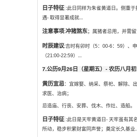
日子特征
:此日同样为朱雀黄道日。侧重
遇- 取得显著成就...
注意事项
冲猪煞东
:
；属猪者忌用，并需留
时辰建议
:吉时有卯时（5：00-6：59）、申时
（21:00-22:59）...
7.公历9月26日（星期五）- 农历八月
黄历宜忌
：宜嫁娶、纳采、祭祀、解除、
求医、治病；
忌造庙、行丧、安葬、伐木、作灶、造船。
日子特征
:此日是天牢黄道日- 天牢虽有其名
所动，稳步积累财富同声誉；奠定长久基业..