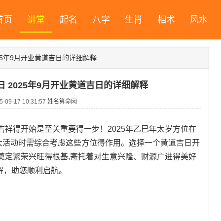
首页
讲堂
起名
八字
生肖
相术
风水
025年9月开业黄道吉日的详细解释
日 2025年9月开业黄道吉日的详细解释
09-17 10:31:57
姓名算命网
祥得开始是至关重要得一步！2025年乙巳年太岁方位在
行重大活动时需综合考虑这些方位得作用。选择一个黄道吉日开
奠定繁荣兴旺得根基,寄托着对生意兴隆、财源广进得美好
详解，助您顺利启航。