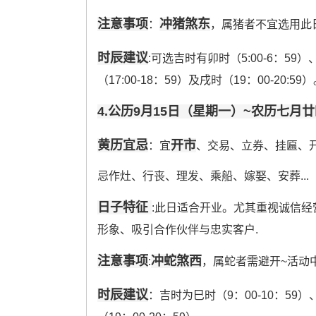
注意事项
冲猪煞东
：
，属猪者不宜选用此
时辰建议
:可选吉时有卯时（5:00-6：59）、未
（17:00-18：59）及戌时（19：00-20:59
4.公历9月15日（星期一）~农历七月
黄历宜忌
开市
：宜
、交易、立券、挂匾、
忌作灶、行丧、理发、乘船、嫁娶、安葬...
日子特征
:此日适合开业。尤其重视诚信经
形象、吸引合作伙伴与忠实客户.
注意事项
冲蛇煞西
:
，属蛇者需避开~活动
时辰建议
：吉时为巳时（9：00-10：59）、午