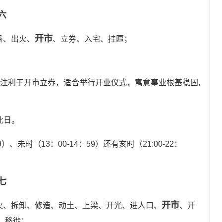
六
开市
香、出火、
、立券、入宅、挂匾；
标注利于开市立券，适合举行开业仪式，寓意事业根基稳固,
此日。
）、未时（13：00-14：59）还有亥时（21:00-22：
七
开市
火、拆卸、修造、动土、上梁、开光、进人口、
、开
、移徙；