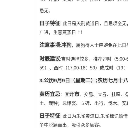
忌无。
日子特征
:此日是天刑黄道日，且忌项全
广进，生意蒸蒸日上！
注意事项
冲狗
:
，属狗得人士应避免在此日
时辰建议
:吉时选择较多，推荐卯时（5:00-6
59）、酉时（17:00-18：59）或戌时（19：0
3.公历9月9日（星期二）;农历七月十
黄历宜忌
开市
：宜
、交易、立券、挂匾、
土、栽种；忌嫁娶、立碑、出行、伐木、安葬
日子特征
:此日为朱雀黄道日.朱雀标记热
争中脱颖而出，吸引众多顾客。