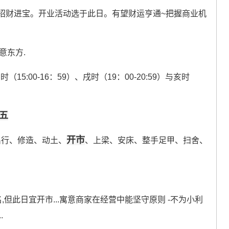
于招财进宝。开业活动选于此日。有望财运亨通~把握商业机
意东方.
（15:00-16：59）、戌时（19：00-20:59）与亥时
初五
开市
出行、修造、动土、
、上梁、安床、整手足甲、扫舍、
,但此日宜开市...寓意商家在经营中能坚守原则 -不为小利
.