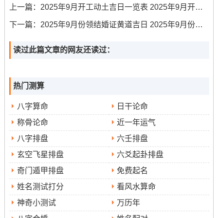
个方位需格外留意。
上一篇：
2025年9月开工动土吉日一览表 2025年9月开工动土黄道吉日
不宜在此方进行大范围的动土、敲打等动作;以免触动太岁
下一篇：
2025年9月份领结婚证黄道吉日 2025年9月份领结婚证的吉日有哪些
还有岁破之气！三煞位居于东方，此方位在全年也宜静不
宜动。订婚典礼的现场布置宜避开在此方位设置主持台或
读过此篇文章的网友还读过：
决定性通道。
至于九月的紫白飞星布局。中宫方为五黄廉贞星飞临；此
热门测算
星属土- 代表凶煞；需避免在此方位摆放过多红色或火性物
八字算命
日干论命
品；而正西方位则为八白当旺财星飞临。
称骨论命
近一年运气
属土，在此方位可适当布置黄色花卉或陶瓷饰品。帮助催
八字排盘
六壬排盘
旺喜气与财气？正南方位有一白贪狼吉星飞临，属水 -在此
方安置水景或柔和灯光;能助长人际和谐跟浪漫氛围！
玄空飞星排盘
六爻起卦排盘
奇门遁甲排盘
免费起名
择吉细则与时辰避讳
姓名测试打分
看风水算命
选择吉日仅是第一步~吉日之内的良辰选择同样关键。许多
神奇小测试
万历年
吉日都提供了详细的利时参考;譬如上午的巳时（9:00-