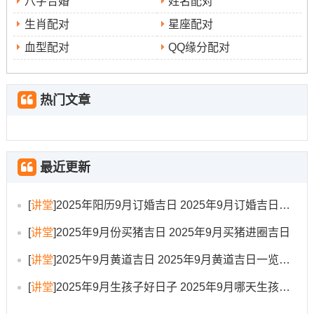
八字合婚
姓名配对
10:59）、午时（11:00-12：59）及下午的申时（15:00-
生肖配对
星座配对
16:59）、酉时（17:00-18:59）常被列为吉时着些时段阳
血型配对
QQ缘分配对
气充足,寓意光明正大 -利于喜事举办！
务必留意每一个具体日子的冲煞信息- 如“冲马煞南”之日 生
肖属马者或命理忌南方者则需规避；选择吉日时请尽量避
热门文章
开您生肖的冲日...
仪式进行时亦需避开部分公认的凶时如同天地相冲或是五
不遇时等- 着些时段气场算得上混乱；不宜举行定盟...哪一
最近更新
类的的重大事宜?
[
讲堂
]
2025年阳历9月订婚吉日 2025年9月订婚吉日有哪几天
传统禁忌跟现代适配
[
讲堂
]
2025年9月份买猪吉日 2025年9月买猪进圈吉日
传统礼俗中订婚也有许多细节需留意...仪式忌单：订婚为
[
讲堂
]
2025午9月黄道吉日 2025年9月黄道吉日一览表大全
双人成好事~相关礼品、聘金数目宜取双数 -寓意成双成对
好事成双！服装忌黑:订婚乃大喜之事，参与者 服装宜选择
[
讲堂
]
2025年9月生孩子好日子 2025年9月哪天生孩子比较好
明亮喜庆之色，避免大面积纯黑或纯白，以示对场合的尊