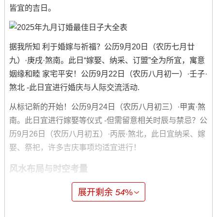
皆宜的吉日。
据我所知 利于婚嫁与祈福？公历9月20日（农历七月廿
九）·庚戌·煞南。此日“嫁娶、纳采、订盟”全为所宜，寓意
姻缘和睦 家宅平安！公历9月22日（农历八月初一）·壬子·
煞北 -此日宜进行婚庆与人际交流活动.
从标记新的开始！公历9月24日（农历八月初三）·甲寅·煞
南。此日宜进行嫁娶等仪式 -但需留意相关时辰与禁忌？公
历9月26日（农历八月初五）·丙辰·煞北，此日宜纳采、嫁
娶、祭祀，许多吉庆事项均适宜进行！
风水布局与时空考量
2025年为农历乙巳年当年的太岁方位位于东南。岁破之位
展开剩余
54
%
则居于西北，在进行订婚仪式场地布置或新房规划时着两