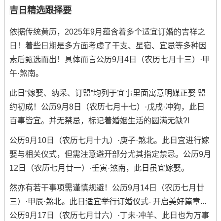
吉日精选跟择要
依据传统黄历，2025年9月蕴含着多个适宜订婚的吉祥之
日！着些日期是多方面考虑了干支、星宿、宜忌等多种因
素后甄选而出！具体而言公历9月4日（农历七月十三）·甲
午·煞南。
此日“嫁娶、纳采、订盟”均列于宜事里面寓意明媒正娶 盟
约初成！公历9月8日（农历七月十七）·戊戌·冲狗，此日
百事皆宜。并无禁忌，标记着婚姻生活的圆满无缺?!
公历9月10日（农历七月十九）·庚子·煞北。此日宜进行嫁
娶与相关仪式，但需注意避开部分尤其指定禁忌。公历9月
12日（农历七月廿一）·壬寅·煞南，此日虽宜嫁娶。
然亦有若干事项需谨慎规避！公历9月14日（农历七月廿
三）·甲辰·煞北。此日适宜举行订婚仪式- 开启美好篇章...
公历9月17日（农历七月廿六）·丁未·冲羊、此日也为万事