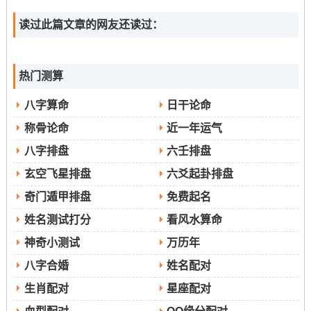
读过此篇文章的网友还读过：
热门测算
八字算命
日干论命
称骨论命
近一年运气
八字排盘
六壬排盘
玄空飞星排盘
六爻起卦排盘
奇门遁甲排盘
免费起名
姓名测试打分
看风水算命
神奇小测试
万历年
八字合婚
姓名配对
生肖配对
星座配对