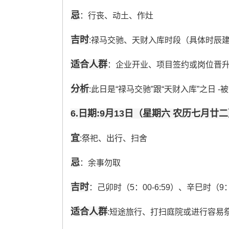
忌
：行丧、动土、作灶
吉时
:禄马交驰、天财入库时段（具体时辰
适合人群
：企业开业、项目签约或岗位晋升
分析
:此日是“禄马交驰”跟“天财入库”之日
6.日期:9月13日（星期六 农历七月廿
宜
:祭祀、出行、扫舍
忌
：余事勿取
吉时
：己卯时（5：00-6:59）、辛巳时（9：
适合人群
:短途旅行、打扫庭院或进行容易