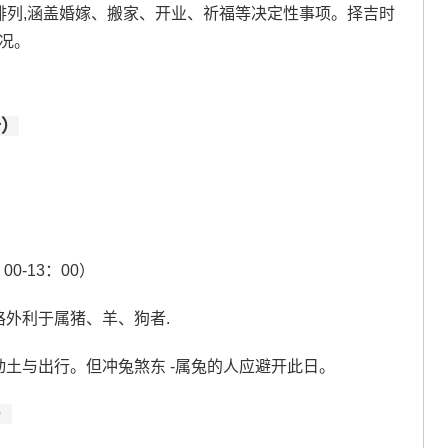
序排列,涵盖婚嫁、搬家、开业、祈福等决定性事项。择吉时
况。
十）
0-13：00）
格外利于属猪、羊、狗者.
合动土与出行。但冲兔煞东 -属兔的人应避开此日。
）