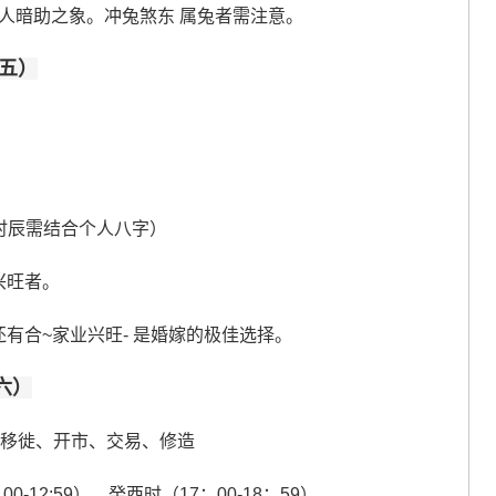
人暗助之象。冲兔煞东 属兔者需注意。
廿五）
时辰需结合个人八字）
兴旺者。
缘还有合~家业兴旺- 是婚嫁的极佳选择。
六）
、移徙、开市、交易、修造
00-12:59）、癸酉时（17：00-18：59）