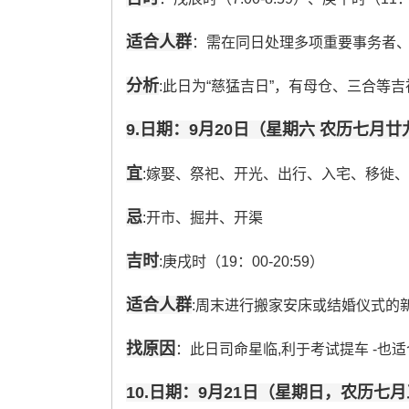
适合人群
：需在同日处理多项重要事务者
分析
:此日为“慈猛吉日”，有母仓、三合等
9.日期：9月20日（星期六 农历七月廿
宜
:嫁娶、祭祀、开光、出行、入宅、移徙
忌
:开市、掘井、开渠
吉时
:庚戌时（19：00-20:59）
适合人群
:周末进行搬家安床或结婚仪式的
找原因
：此日司命星临,利于考试提车 -也
10.日期：9月21日（星期日，农历七