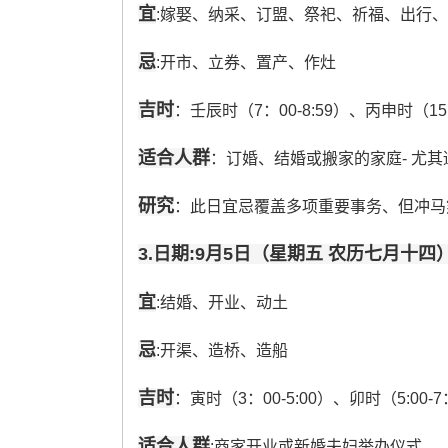
宜
:嫁娶、纳采、订盟、祭祀、祈福、出行
忌
:开市、立券、置产、作灶
吉时
：壬辰时（7：00-8:59）、丙申时（15：
适合人群
：订婚、结婚或搬家的家庭- 尤
研究
：此日宜忌覆盖多项重要事务、但冲马
3.日期:9月5日（星期五 农历七月十四
宜
:结婚、开业、动土
忌
:开渠、造桥、造船
吉时
：寅时（3：00-5:00）、卯时（5:00-7
适合人群
:商家开业或新婚夫妇举办仪式。