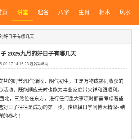
首页
讲堂
起名
八字
生肖
相术
风水
九月的好日子有哪几天
日子 2025九月的好日子有哪几天
09-17 14:15:23
姓名算命网
交替的时节;阳气渐收，阴气初生，正是万物成熟同收获的
心活动，既能顺应天时也能为事业家庭带来祥和跟顺利。
于西北，三煞位在东方，进行任何重大事项时都需考虑着些
对日子往往是成功的第一步，传统择日学问博大精深- 结
样的参考！