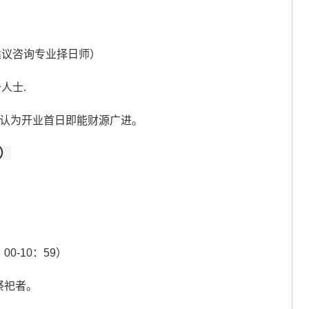
建议咨询专业择日师）
人士.
 -被认为开业首日即能财源广进。
二）
00-10：59）
祭祀者。