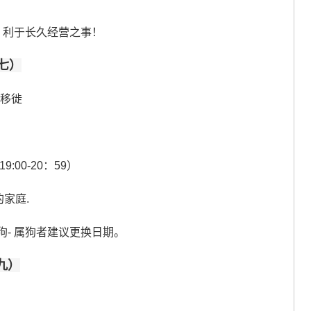
- 利于长久经营之事！
七）
、移徙
:00-20：59）
家庭.
狗- 属狗者建议更换日期。
九）