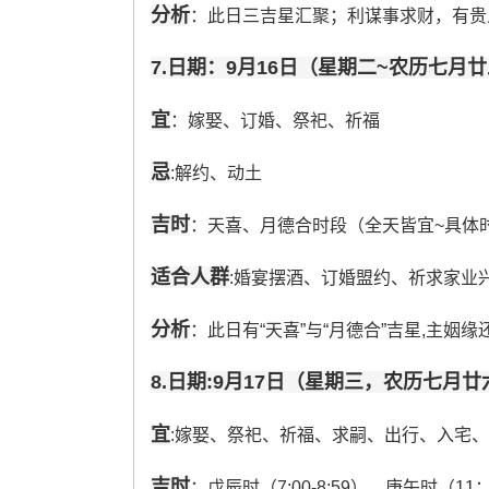
分析
：此日三吉星汇聚；利谋事求财，有贵
7.日期：9月16日（星期二~农历七月
宜
：嫁娶、订婚、祭祀、祈福
忌
:解约、动土
吉时
：天喜、月德合时段（全天皆宜~具体
适合人群
:婚宴摆酒、订婚盟约、祈求家业
分析
：此日有“天喜”与“月德合”吉星,主姻
8.日期:9月17日（星期三，农历七月廿
宜
:嫁娶、祭祀、祈福、求嗣、出行、入宅
吉时
：戊辰时（7:00-8:59）、庚午时（11：