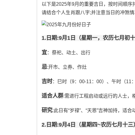
以下是2025年9月的重要吉日，按时间顺
请结合个人生肖跟八字;并注意当日的冲煞情
1.日期:9月1日（星期一，农历七月初
宜
：祭祀、动土、出行
忌
:开市、立券、作灶
吉时
：巳时（9：00-11：00）、午时（11：0
适合人群
:需进行工程启动或远行的人士，
研究
:此日有“岁禄”、“天恩”吉神加持，适
2.日期:9月4日（星期四~农历七月十三