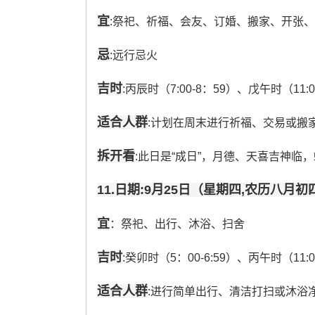
宜
:祭祀、祈福、会友、订婚、搬家、开张
忌
:远行忌火
吉时
:丙辰时（7:00-8：59）、戊午时（11:0
适合人群
:计划在周末进行祈福、交易或搬家
拆开看
:此日是“成日”，月德、天喜吉神临
11.日期:9月25日（星期四,农历八月初
宜
：祭祀、出行、沐浴、扫舍
吉时
:癸卯时（5：00-6:59）、丙午时（11:00
适合人群
:进行简单出行、清洁打扫或沐浴净身