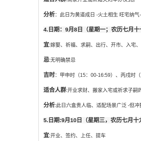
分析
：此日为黄道成日 -火土相生 旺宅纳气
4.日期：9月8日（星期一；农历七月十
宜
:嫁娶、祈福、求嗣、出行、开市、入宅
忌
:无明确禁忌
吉时
：甲申时（15：00-16:59）、丙戌时（19
适合人群
:开业求财、搬家入宅或祈求子嗣的
分析
:此日六盒贵人临、适配场景广泛 -但冲
5.日期:9月10日（星期三，农历七月十
宜
:开业、签约、上任、提车