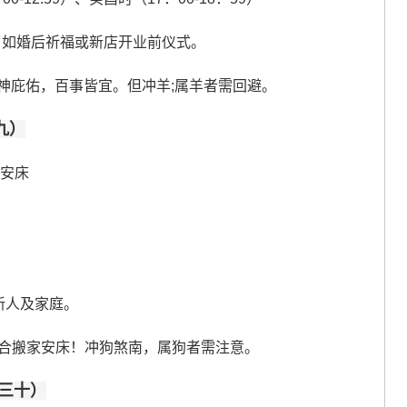
、如婚后祈福或新店开业前仪式。
吉神庇佑，百事皆宜。但冲羊;属羊者需回避。
九）
、安床
新人及家庭。
适合搬家安床！冲狗煞南，属狗者需注意。
月三十）