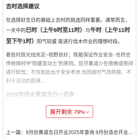
吉时选择建议
在选择好吉日的基础上吉时的挑选同样重要。通常而言，
巳时（上午9时至11时）
午时（上午11时
一天中的
与
至下午1时）
阳气较盛 是进行伐木作业的理想时段。
着些时辰光线充足~视野良好；既能保证作业安全- 也符合
传统择时中“阳盛宜动土”的原则。应尽量减少在傍晚或夜间
进行砍伐；不仅如此出于安全考虑,也因彼时气场转换，不
利于活动的圆满...
2025年伐木黄道吉日一览表
全年伐木吉日汇总
展开剩余
79
%
除了9月份，2025年其他月份也有许多适合伐木的吉日 为
全年的林业工作提供了多样的时间选择.着些日期由传统历
上一篇：
9月份黄道吉日开业2025年查询 9月份适合开业的黄道吉日查询