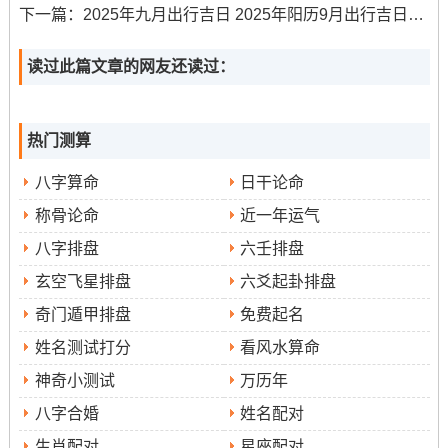
法推算而来、综合考虑了星宿运行、五行生克及节气变化-
下一篇：
2025年九月出行吉日 2025年阳历9月出行吉日查询
旨在寻求天、地、人三者的和谐统一。
读过此篇文章的网友还读过：
一月
：1月2日（星期四,农历腊月初三）、1月9日（星期
四;农历腊月初十）、1月24日（星期五、农历腊月廿
五）。
热门测算
二月
：2月13日（星期四，农历正月十六）、2月14日（星
八字算命
日干论命
期五；农历正月十七）、2月26日（星期三,农历正月廿
称骨论命
近一年运气
九）、2月27日（星期四，农历正月三十）。
八字排盘
六壬排盘
玄空飞星排盘
六爻起卦排盘
三月
:3月9日（星期日。农历二月初十）、3月10日（星期
奇门遁甲排盘
免费起名
一。农历二月十一）、3月16日（星期日- 农历二月十
七）、3月22日（星期六~农历二月廿三）、3月28日（星
姓名测试打分
看风水算命
期五，农历二月廿九）。
神奇小测试
万历年
八字合婚
姓名配对
四月
：4月6日（星期日- 农历三月初九）。
生肖配对
星座配对