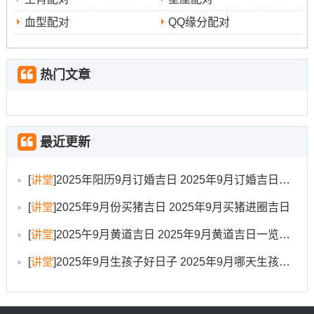
五月
：5月8日（星期四 -农历四月十一）、5月17日（星期
血型配对
QQ缘分配对
六，农历四月二十）！
六月
:6月8日（星期日，农历五月十三）、6月11日（星期
热门文章
三，农历五月十六）、6月28日（星期六,农历六月初
四）、6月29日（星期日~农历六月初五）！
七月
:7月17日（星期四;农历六月廿三）。
最近更新
八月
：8月4日（星期一 农历闰六月十一）、8月11日（星
[
讲堂
]
2025年阳历9月订婚吉日 2025年9月订婚吉日有哪几天
期一，农历闰六月十八）、8月15日（星期五 农历闰六月
[
讲堂
]
2025年9月份买猪吉日 2025年9月买猪进圈吉日
廿二）、8月26日（星期二、农历七月初四）.
[
讲堂
]
2025午9月黄道吉日 2025年9月黄道吉日一览表大全
十月
:10月9日（星期四 农历八月十八）、10月21日（星期
[
讲堂
]
2025年9月生孩子好日子 2025年9月哪天生孩子比较好
二~农历九月初一）。
十一月
:11月2日（星期日，农历九月十三）、11月18日