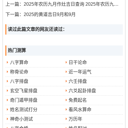
上一篇：
2025年农历九月作灶吉日查询 2025年农历九月作灶最好吉日是哪一天
下一篇：
2025的黄道吉日9月和9月
2.公元2025年9月12日，星期五，农历七月廿一、冲
虎煞南
读过此篇文章的网友还读过：
吉时：全天利午时（11:00-13:00）
热门测算
此日太乙星显灵、利于签约、立券、搬家等事宜。但属虎
的人士需谨慎 -且应尽量减少向南行进。
八字算命
日干论命
称骨论命
近一年运气
3.公元2025年9月15日 -星期一，农历七月廿四~冲
八字排盘
六壬排盘
蛇煞西
玄空飞星排盘
六爻起卦排盘
吉时:8:00-12:00
奇门遁甲排盘
免费起名
姓名测试打分
看风水算命
此日咸池星退散，宜开市、交易、立券、挂匾、入宅、移
徙。做买卖、搬新家都较位顺溜。属蛇的朋友需避开西
神奇小测试
万历年
方，随身携带桃木梳等物品有助防小人。