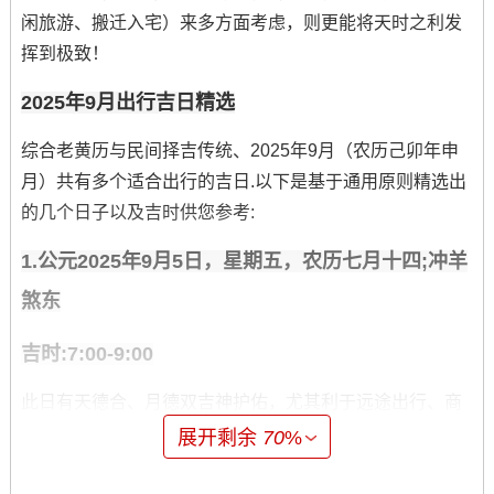
闲旅游、搬迁入宅）来多方面考虑，则更能将天时之利发
挥到极致！
2025年9月出行吉日精选
综合老黄历与民间择吉传统、2025年9月（农历己卯年申
月）共有多个适合出行的吉日.以下是基于通用原则精选出
的几个日子以及吉时供您参考:
1.公元2025年9月5日，星期五，农历七月十四;冲羊
煞东
吉时:7:00-9:00
此日有天德合、月德双吉神护佑，尤其利于远途出行、商
务洽谈。属马、羊的人士若于此日出门谈生意 -易得贵人暗
展开剩余
70
%
助...但需注意避开东方煞位 -车上挂铜铃铛有助挡煞。