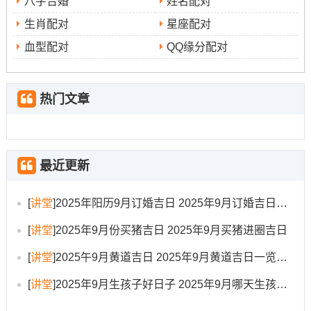
八字合婚
姓名配对
生肖配对
星座配对
4.公元2025年9月17日~星期三；农历七月廿六，冲
血型配对
QQ缘分配对
羊
吉时:10:00-14:00
热门文章
此日可谓是“百无禁忌”的吉日 -诸事皆宜。宜嫁娶、祭祀、
祈福、求嗣、开光、出行、入宅、移徙、开市、交易、立
券、挂匾等.
最近更新
5.公元2025年9月25日 -星期四，农历八月初四，冲
[
讲堂
]
2025年阳历9月订婚吉日 2025年9月订婚吉日有哪几天
兔煞东
[
讲堂
]
2025年9月份买猪吉日 2025年9月买猪进圈吉日
吉时:9:00-15：00
[
讲堂
]
2025午9月黄道吉日 2025年9月黄道吉日一览表大全
此日青龙星发力- 利于出行、沐浴、扫舍、安葬等事宜~特
[
讲堂
]
2025年9月生孩子好日子 2025年9月哪天生孩子比较好
别是适合返程、探亲。属兔者需注意避开东方。