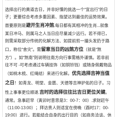
选择出行的黄道吉日，并非好懂的挑选一个“宜出行”的日
子；更要综合考虑多重因素、指望达到最佳的运势效果。
避开生肖冲煞
首要原则是
.每日都有其相冲的生肖...就像
某日冲马、则属马之人当日应尽量减少远行。若不得已，
则需采取部分传统的化解方法、如提前剪一撮头发扔于路
留意当日的凶煞方位
口，称位“舍灾”。需
（就是“煞
方”）。如“煞南”则说明往南方向行事需格外谨慎。若非前
往不可 -可考虑通过车辆挂饰（如铜铃铛）或随身佩戴物品
优先选择吉神当值
（如桃木梳、红绳结）来进行化解。
之日
！如青龙、明堂、金匮、天德等吉神护佑的日子。习
吉时的选择往往比吉日更位关键
性上事事更位顺遂.
。
通常。急事赶早（寅卯时意思是3：00-7：00）.求财赶午
（11:00-13:00）；拜访贵人则适宜在傍晚（酉时17：00-
19:00）进行。若能结合自身的出行目的（如商务洽谈、休