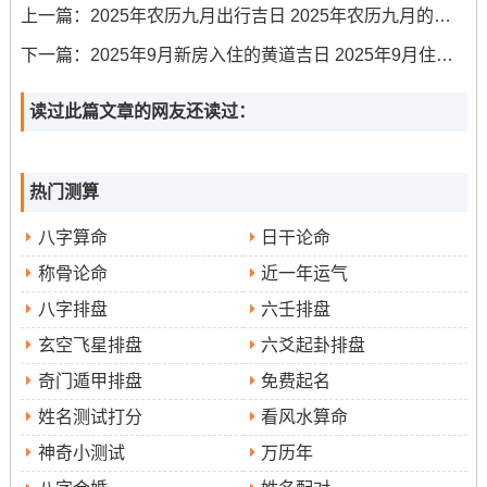
日。干支位丙戌。宜嫁娶、祭祀、塑绘、开光等。代表着
上一篇：
2025年农历九月出行吉日 2025年农历九月的最佳吉日
光明显耀 家宅安宁！
下一篇：
2025年9月新房入住的黄道吉日 2025年9月住新房黄道吉日有哪些
但冲龙煞北- 属龙者不宜...
读过此篇文章的网友还读过：
•9月17日（农历七月廿六、星期三）：此日位明堂黄道吉
日，干支位己丑.宜嫁娶、祭祀、祈福、求嗣等、寓意着光
明正大，子嗣绵延！
热门测算
但冲羊，属羊得朋友需避开。
八字算命
日干论命
•9月20日（农历七月廿九- 星期六）：此日位金匮黄道吉
称骨论命
近一年运气
日，干支位壬辰.宜嫁娶、纳采、订盟、祭祀等、标记着财
八字排盘
六壬排盘
富汇聚;婚姻稳固！但冲狗煞南 -属狗者忌用。
玄空飞星排盘
六爻起卦排盘
奇门遁甲排盘
免费起名
姓名测试打分
看风水算命
•9月22日（农历八月初一~星期一）:此日位金匮黄道吉
日，干支位甲午.宜嫁娶、祭祀、理发、进人口等；预示着
神奇小测试
万历年
万象更新,开门见喜！