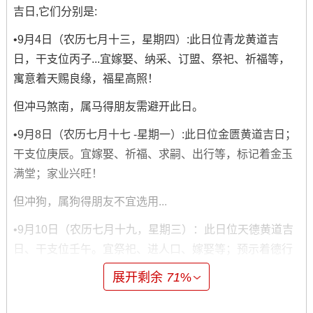
吉日,它们分别是:
•9月4日（农历七月十三，星期四）:此日位青龙黄道吉
日，干支位丙子...宜嫁娶、纳采、订盟、祭祀、祈福等，
寓意着天赐良缘，福星高照！
但冲马煞南，属马得朋友需避开此日。
•9月8日（农历七月十七 -星期一）:此日位金匮黄道吉日；
干支位庚辰。宜嫁娶、祈福、求嗣、出行等，标记着金玉
满堂；家业兴旺！
但冲狗，属狗得朋友不宜选用...
•9月10日（农历七月十九，星期三）：此日位天德黄道吉
日、干支位壬午。宜祭祀、进人口、嫁娶等；预示着德行
圆满~贵人扶持！但冲鼠煞北，属鼠者慎用。
展开剩余
71
%
•9月14日（农历七月廿三，星期日）:此日位玉堂黄道吉