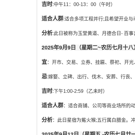
吉时
:中午11：00-13：00（午时）
适合人群
:适合多项工程并行;且希望开业与
分析
:此日被称为玉堂黄道、月德合日- 百事
2025年9月9日（星期二~农历七月十八
宜
：开市、交易、立券、挂匾、祭祀、开光
忌
:嫁娶、立碑、出行、伐木、安葬、行丧
吉时
:下午1:00-2:59（乙未时）
适合人群
：适合商铺、公司等商业场所的
分析
：此日星宿为觜火猴;五行属白腊金。冲
2025年9月12日（星期五 -农历七月廿