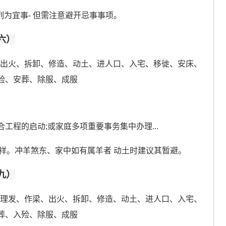
列为宜事- 但需注意避开忌事事项。
六）
、出火、拆卸、修造、动土、进人口、入宅、移徙、安床、
殓、安葬、除服、成服
合工程的启动;或家庭多项重要事务集中办理...
吉祥。冲羊煞东、家中如有属羊者 动土时建议其暂避。
九）
、理发、作梁、出火、拆卸、修造、动土、进人口、入宅、
葬、入殓、除服、成服