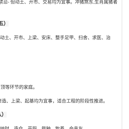
分禁忌- 但动土、开市、交易均为宜事。冲猪煞东,生肖属猪者
五）
、动土、开市、上梁、安床、整手足甲、扫舍、求医、治
封顶等环节的家庭。
、修造、上梁、起基均为宜事，适合工程的阶段性推进。
八）
、纳财、造仓、开厕、栽种、牧养、会亲友