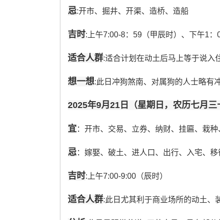
忌
:开市、掘井、开渠、造桥、造船
吉时
:上午7:00-8：59（甲辰时）、下午1：
适合人群
:适合计划在动土后马上等于说入
想一想
:此日冲狗煞南、对属狗的人士略有
2025年9月21日（星期日，农历七月三
宜
：开市、交易、立券、纳财、挂匾、栽种
忌
：嫁娶、破土、进人口、出行、入宅、移
吉时
:上午7:00-9:00（辰时）
适合人群
:此日尤其利于商业场所的动土、