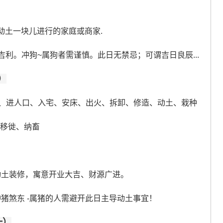
动土一块儿进行的家庭或商家.
吉利。冲狗~属狗者需谨慎。此日无禁忌；可谓吉日良辰...
）
、进人口、入宅、安床、出火、拆卸、修造、动土、栽种
、移徙、纳畜
动土装修，寓意开业大吉、财源广进。
猪煞东 -属猪的人需避开此日主导动土事宜！
一）