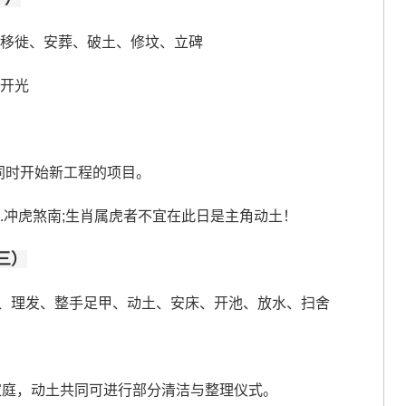
、移徙、安葬、破土、修坟、立碑
、开光
同时开始新工程的项目。
...冲虎煞南;生肖属虎者不宜在此日是主角动土！
三）
、理发、整手足甲、动土、安床、开池、放水、扫舍
家庭，动土共同可进行部分清洁与整理仪式。