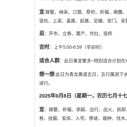
宜
:嫁娶、纳采、订盟、祭祀、祈福、斋醮
竖柱、上梁、盖屋、起基、定磉、安门、安
忌
：开市、立券、置产、作灶、造桥
吉时
：上午5:00-6:59（辛卯时）
适合人群
：此日事宜繁多~特别适合计划在
想一想
:此日为青龙黄道吉日，五行属涧下水
进行。
2025年9月8日（星期一，农历七月十
宜
：嫁娶、祈福、求嗣、出行、出火、拆卸
券、挂匾、安床、入宅、移徙、栽种、伐木