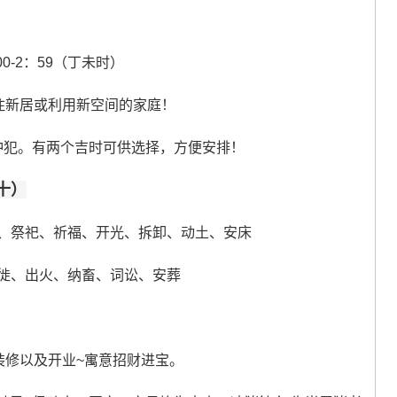
00-2：59（丁未时）
住新居或利用新空间的家庭！
冲犯。有两个吉时可供选择，方便安排！
十）
、祭祀、祈福、开光、拆卸、动土、安床
徙、出火、纳畜、词讼、安葬
装修以及开业~寓意招财进宝。