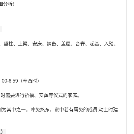
细分析！
）
、竖柱、上梁、安床、纳畜、盖屋、合脊、起基、入殓、
00-6:59（辛酉时）
同时需要进行祈福、安葬等仪式的家庭。
列为其中之一。冲兔煞东，家中若有属兔的成员;动土时建
三）