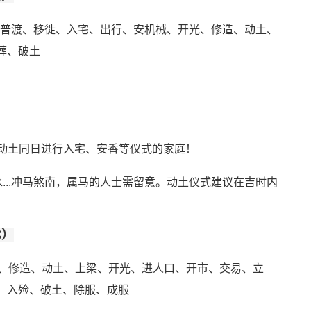
、普渡、移徙、入宅、出行、安机械、开光、修造、动土、
葬、破土
动土同日进行入宅、安香等仪式的家庭！
...冲马煞南，属马的人士需留意。动土仪式建议在吉时内
七）
、修造、动土、上梁、开光、进人口、开市、交易、立
、入殓、破土、除服、成服