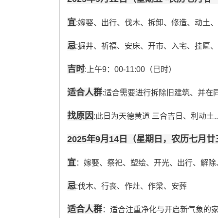
宜
:嫁娶、出行、伐木、拆卸、修造、动土
忌
:掘井、祈福、安床、开市、入宅、挂匾
吉时
:上午9：00-11:00（巳时）
适合人群
:适合需要进行拆除旧建筑、并在
找原因
:此日为天德黄道 三合吉日、利动土
2025年9月14日（星期日，农历七月廿
宜
：嫁娶、祭祀、塑绘、开光、出行、解除
忌
:伐木、行丧、作灶、作梁、安葬
适合人群
：适合注重净化与开启新气象的