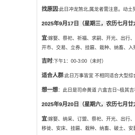
找原因
:此日冲龙煞北,属龙者需注意。动土
2025年9月17日（星期三，农历七月廿
宜
:嫁娶、祭祀、祈福、求嗣、开光、出行
开市、交易、立券、挂匾、栽种、纳畜、入
吉时
:下午1：00-3:00（未时）
适合人群
:此日万事皆宜 不相同适合大型综
想一想
：此日是司命黄道 六盒吉日~极其
2025年9月20日（星期六，农历七月廿
宜
:嫁娶、纳采、订盟、祭祀、开光、出行
移徙、安床、挂匾、栽种、纳畜、破土、安