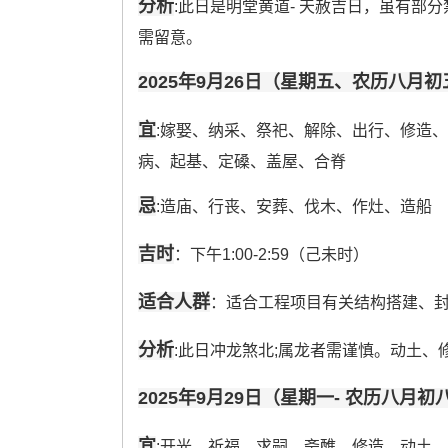
分析
:此日是明堂黄道- 天赦吉日，虽有部
需留意。
2025年9月26日（星期五、农历八月初
宜
:嫁娶、纳采、祭祀、解除、出行、修造
病、起基、定磉、盖屋、合脊
忌
:造庙、行丧、安葬、伐木、作灶、造船
吉时
：下午1:00-2:59（己未时）
适合人群
：适合工程项目有关结构搭建、
分析
:此日冲龙煞北;属龙者需谨慎。动土
2025年9月29日（星期一- 农历八月初
宜
:开光、祈福、求嗣、斋醮、修造、动土