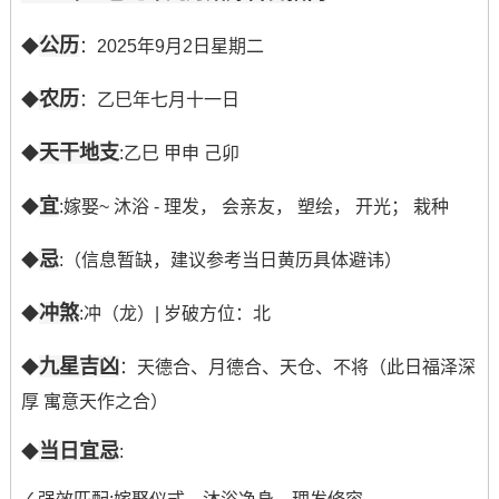
公历
◆
：2025年9月2日星期二
农历
◆
：乙巳年七月十一日
天干地支
◆
:乙巳 甲申 己卯
宜
◆
:嫁娶~ 沐浴 - 理发， 会亲友， 塑绘， 开光； 栽种
忌
◆
:（信息暂缺，建议参考当日黄历具体避讳）
冲煞
◆
:冲（龙）| 岁破方位：北
九星吉凶
◆
：天德合、月德合、天仓、不将（此日福泽深
厚 寓意天作之合）
当日宜忌
◆
: