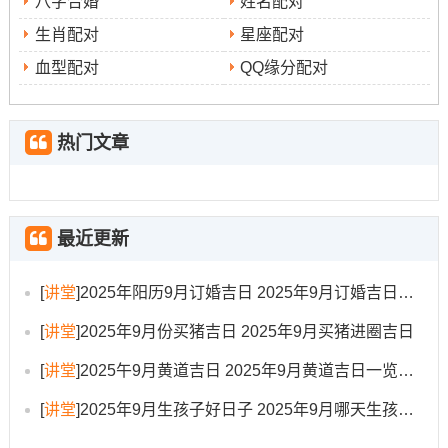
八字合婚
姓名配对
农历
◆
:乙巳年七月十七日
生肖配对
星座配对
血型配对
QQ缘分配对
宜
◆
：嫁娶； 祈福~ 求嗣、 出行， 拆卸， 修造 - 动土，
上梁
热门文章
冲煞
◆
:冲（狗）
九星吉凶
◆
:天赦日（百事皆宜）
最近更新
✓ 强效匹配:嫁娶、祈福求嗣、出行拆卸
✓ 附加吉兆:修造动土、上梁开光、进人口开市
[
讲堂
]
2025年阳历9月订婚吉日 2025年9月订婚吉日有哪几天
财位：东南（宜摆放绿植）
[
讲堂
]
2025年9月份买猪吉日 2025年9月买猪进圈吉日
喜神：正南（利于典礼开场）
[
讲堂
]
2025午9月黄道吉日 2025年9月黄道吉日一览表大全
吉时:7:00-9:00
[
讲堂
]
2025年9月生孩子好日子 2025年9月哪天生孩子比较好