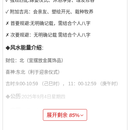
✓ 强效匹配:嫁娶仪式、沐浴净身、理发修容
✓ 附加吉兆：会亲友、塑绘开光、栽种牧养
✗ 首要规避:无明确记载，需结合个人八字
✗ 次要规避：无明确记载 需结合个人八字
风水能量介绍
◆
：
财位：北（宜摆放金属饰品）
喜神:东北（利于迎亲仪式）
吉时:9:00-10:59 （己巳时）， 11：00-12:59 （庚午时）
公历
◆
:2025年9月4日星期四
农历
◆
:乙巳年七月十三日
展开剩余
85
%
天干地支
◆
：乙巳 甲申 辛巳