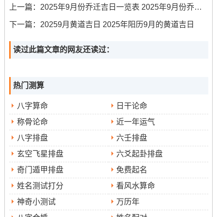
上一篇：
2025年9月份乔迁吉日一览表 2025年9月份乔迁最好吉日
宜
◆
:嫁娶~ 纳采 订盟 - 祭祀， 祈福； 斋醮~ 普渡、 移徙
下一篇：
20259月黄道吉日 2025年阳历9月的黄道吉日
冲煞
◆
:冲（马）| 岁破方位:南
读过此篇文章的网友还读过：
九星吉凶
◆
:天恩、六盒、五富、不将（“六盒”利婚姻，代
表合作融洽与恩爱）
热门测算
✓ 强效匹配：嫁娶、纳采订盟、祭祀祈福
八字算命
日干论命
✓ 附加吉兆：斋醮普渡、移徙入宅、出行开光
称骨论命
近一年运气
财位：南（宜摆放红色花卉）
八字排盘
六壬排盘
喜神:西南（利于签订婚书）
玄空飞星排盘
六爻起卦排盘
奇门遁甲排盘
免费起名
吉时：9：00-10:59 （癸巳时）、 15：00-16:59 （丙申
姓名测试打分
看风水算命
时）
神奇小测试
万历年
公历
◆
:2025年9月8日星期一