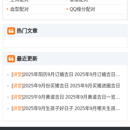
59）等。此日百事皆宜，尤其适合拆墙动土、出行开市等
血型配对
QQ缘分配对
重大事项?
2025年9月20日 -星期六
:农历七月廿九；冲狗煞南！此
热门文章
日宜嫁娶、纳采、订盟、祭祀、开光、出行、理发、作
梁、出火、拆卸、修造、动土、进人口、入宅、移徙、安
床。
最近更新
吉时为庚戌时（19：00-20:59）。此日利于进行了结性质
的工程 如拆墙整理，也适合出行谋事？
[
讲堂
]
2025年阳历9月订婚吉日 2025年9月订婚吉日有哪几天
2025年9月25日，星期四
：农历八月初四 -冲兔煞东。
[
讲堂
]
2025年9月份买猪吉日 2025年9月买猪进圈吉日
此日宜祭祀、出行、沐浴、扫舍、安葬、馀事勿取。
[
讲堂
]
2025午9月黄道吉日 2025年9月黄道吉日一览表大全
吉时包含癸卯时（5:00-6:59）、丙午时（11:00-12:59）
[
讲堂
]
2025年9月生孩子好日子 2025年9月哪天生孩子比较好
等。此日宜进行清洁整理工作,适合出行，但大型动土工程
则需谨慎?!