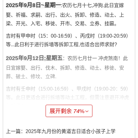
2025年9月8日~星期一
:农历七月十七,冲狗.此日宜嫁
娶、祈福、求嗣、出行、出火、拆卸、修造、动土、上
梁、开光、入宅、移徙、开市、交易、立券、挂匾。
吉时有甲申时（15：00-16:59）、丙戌时（19:00-20:59）
等...此日利于进行拆墙等拆卸工程,也适合出师求财?
2025年9月12日;星期五
：农历七月廿一 冲虎煞南！此
日宜嫁娶、出行、伐木、拆卸、修造、动土、移徙、安
葬、破土、修坟、立碑.
吉时有壬申时（15:00-16:59）、甲戌时（19:00-20：59）
等。此日更适合进行拆墙等动土工程，但需注意避开冲虎
的时段？
展开剩余
74
%
2025年9月13日 -星期六
:农历七月廿二、冲兔煞东。此
日宜祭祀、出行、扫舍、馀事勿取.
上一篇：
2025年九月份的黄道吉日适合小孩子上学