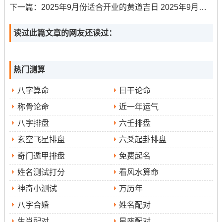
吉时包括己卯时（5：00-6:59）、辛巳时（9:00-10：59）
下一篇：
2025年9月份适合开业的黄道吉日 2025年9月份开业黄道吉日查询
等...此日虽宜出行；但对于拆墙等工程则需谨慎，宜进行
读过此篇文章的网友还读过：
不复杂准备或规划工作？
2025年9月15日;星期一
:农历七月廿四、冲蛇煞西。此
热门测算
日宜开市、交易、立券、挂匾、开光、出行、入宅、移
徙、安床、出火、上梁。
八字算命
日干论命
吉时有戊申时（15:00-16:59）、己酉时（17:00-18:59）
称骨论命
近一年运气
等.此日利于出师求财、开业经营，也适合进交盒屋上梁等
八字排盘
六壬排盘
事宜？
玄空飞星排盘
六爻起卦排盘
2025年9月17日;星期三
：农历七月廿六，冲羊。此日宜
奇门遁甲排盘
免费起名
嫁娶、祭祀、祈福、求嗣、开光、出行、出火、拆卸、修
姓名测试打分
看风水算命
造、动土、进人口、入宅、移徙、安床、开市、交易、立
神奇小测试
万历年
券、挂匾。
八字合婚
姓名配对
吉时有戊辰时（7：00-8：59）、庚午时（11：00-12：
生肖配对
星座配对