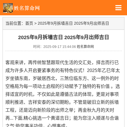
当前位置：
首页
>
2025年9月拆墙吉日 2025年9月出师吉日
2025年9月拆墙吉日 2025年9月出师吉日
时间：2025-09-17 15:44:06
姓名算命网
客观来讲，再传统智慧跟现代生活的交汇处，择吉而行已
成为许多人开启要紧事务的有特色仪式！2025年乙巳年太
岁坐镇东南，岁破居西北，三煞位临东方、这一例外的时
空格局为每一项动土启程的行动赋予了独特的有价值 。选
择适宜的时机，不仅如此是遵循古法的体现，更是对事项
顺利推进、吉祥安泰的深切期盼。不管是破旧立新的拆墙
工程，还是迈向新阶段的出师之举；再金秋九月的天时
再...下面,精心挑选一个黄道吉日；能为您注入顺遂与合谐
之气;助您事半功倍，心想事成。