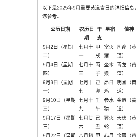
以下是2025年9月重要黄道吉日的详细信
您参考...
公历日期
农历日
干
星宿
值神
期
支
9月2日（星期
七月十
甲
室火
司命（黄
二）
一
戌
猪
道）
9月4日（星期
七月十
丙
奎木
青龙（黄
四）
三
子
狼
道）
9月8日（星期
七月十
己
昴日
明堂（黄
一）
七
卯
鸡
道）
9月10日（星期
七月十
壬
参水
金匮（黄
三）
九
午
猿
道）
9月17日（星期
七月廿
己
翼火
天德（黄
三）
六
丑
蛇
道）
9月22日（星期
八月初
甲
心月
金匮（黄