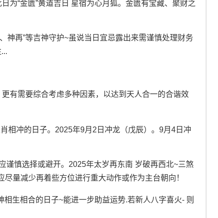
此日为“金匮”黄道吉日 星宿为心月狐。金匮有宝藏、聚财之
、神再”等吉神守护~虽说当日宜忌露出来需谨慎处理财务
..
”；更有需要综合考虑多种因素，以达到天人合一的合谐效
相冲的日子。2025年9月2日冲龙（戊辰）。9月4日冲
则应谨慎选择或避开。2025年太岁再东南 岁破再西北~三煞
应尽量减少再着些方位进行重大动作或作为主台朝向！
神相生相合的日子~能进一步助益运势.若新人八字喜火- 则