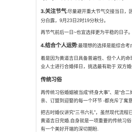
3.关注节气
:尽量避开重大节气交接当日，因为
分白露，9月23日2时19分秋分。
再节气前后一日~也宜选择更为平稳的日子
4.结合个人运势
:最理想的选择是能综合考
着是因为黄道吉日具备普遍性、但个人的命
业人士进行合婚择日，挑选最有助于 双方
传统习俗
再传统习俗婚姻被当成“终身大事”、是“合二
亲、订盟到迎娶的每一个环节 -都充斥了寓意
把古时婚仪讲究“三书六礼”，虽然现代流程已
黄道吉日完婚.自身就是一项重要的传统习
有一个美好开端的深切期盼.