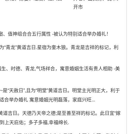
开市
、值神组合合五行属性 -被认为特别适合举办婚礼！
日为“青龙”黄道吉日.星宿为奎木狼。青龙是吉祥的标记，利
福生、时德、青龙,气场祥合，寓意婚姻生活有贵人相助 -美
”~是“天赦日”,且为“明堂”黄道吉日。明堂主光明正大，利于
合举办婚礼 寓意婚姻光明磊落，家庭兴旺...
德”黄道吉日。天德乃天帝之德;是至善至祥的标记。此日宜“嫁
到上天庇佑；多子多福,幸福绵长.