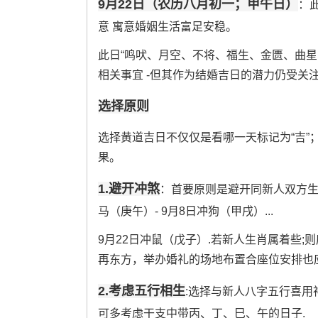
9月22日（农历八月初一；甲午日）
：
意 寓意婚姻生活富足安稳。
此日“鸣吠、月空、不将、福生、金匮、曲星
相关事宜 -但其作为结婚吉日的潜力仍受关注.
选择原则
选择黄道吉日不仅仅是看哪一天标记为“吉
果。
1.避开冲煞
：首要原则是避开同新人双方生肖
马（庚午）- 9月8日冲狗（甲戌）...
9月22日冲鼠（戊子）.若新人生肖属着些;
再东方，举办婚礼的场地布置合座位安排也
2.考虑五行相生
:选择与新人八字五行喜用
可多考虑干支中带丙、丁、巳、午的日子.