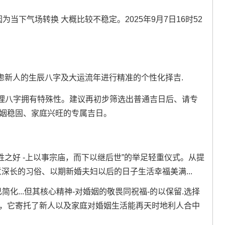
当下气场转换 大概比较不稳定。2025年9月7日16时52
。
虑新人的生辰八字及大运流年进行精准的个性化择吉.
理八字拥有特殊性。建议再初步筛选出普通吉日后、请专
婚姻稳固、家庭兴旺的专属吉日。
姓之好 -上以事宗庙，而下以继后世”的举足轻重仪式。从提
深长的习俗、以期新婚夫妇以后的日子生活幸福美满...
简化...但其核心精神-对婚姻的敬畏同祝福-的以保留.选择
俗，它寄托了新人以及家庭对婚姻生活能再天时地利人合中