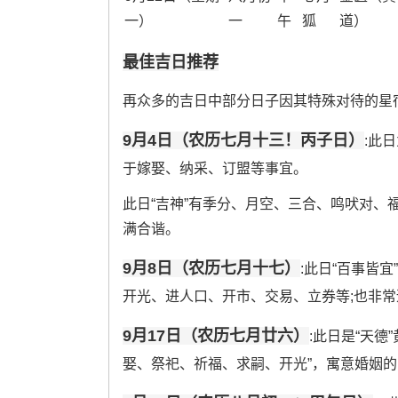
一）
一
午
狐
道）
最佳吉日推荐
再众多的吉日中部分日子因其特殊对待的星宿
9月4日（农历七月十三！丙子日）
:此
于嫁娶、纳采、订盟等事宜。
此日“吉神”有季分、月空、三合、鸣吠对、
满合谐。
9月8日（农历七月十七）
:此日“百事皆宜
开光、进人口、开市、交易、立券等;也非常适
9月17日（农历七月廿六）
:此日是“天
娶、祭祀、祈福、求嗣、开光”，寓意婚姻的