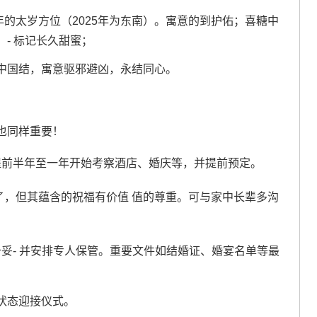
年的太岁方位（2025年为东南）。寓意的到护佑；喜糖中
- 标记长久甜蜜；
中国结，寓意驱邪避凶，永结同心。
也同样重要！
提前半年至一年开始考察酒店、婚庆等，并提前预定。
了，但其蕴含的祝福有价值 值的尊重。可与家中长辈多沟
妥- 并安排专人保管。重要文件如结婚证、婚宴名单等最
状态迎接仪式。