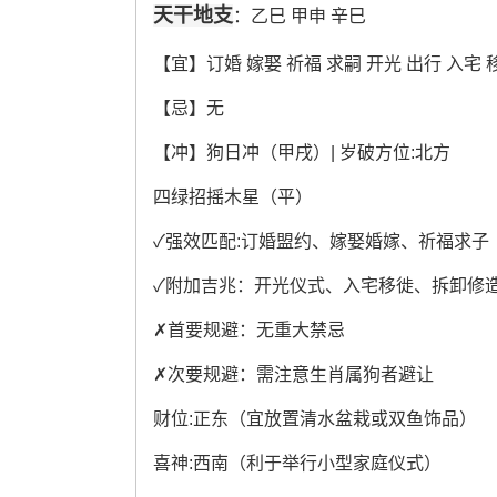
天干地支
：乙巳 甲申 辛巳
【宜】订婚 嫁娶 祈福 求嗣 开光 出行 入宅 
【忌】无
【冲】狗日冲（甲戌）| 岁破方位:北方
四绿招摇木星（平）
✓强效匹配:订婚盟约、嫁娶婚嫁、祈福求子
✓附加吉兆：开光仪式、入宅移徙、拆卸修
✗首要规避：无重大禁忌
✗次要规避：需注意生肖属狗者避让
财位:正东（宜放置清水盆栽或双鱼饰品）
喜神:西南（利于举行小型家庭仪式）