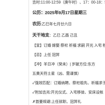
吉时:11:00-12:59（庚午时）、17：00-1
公历：2025年9月17日星期三
农历
:乙巳年七月廿六日
天干地支
：乙巳 乙酉 己丑
【宜】订婚 嫁娶 祭祀 祈福 求嗣 开光 入宅 
【忌】上任 冠笄
【冲】羊日冲（癸未）| 岁破方位:东方
五黄天符土星（凶、需谨慎）
✓强效匹配：订婚纳聘、祭祀祖先、祈福求
✓附加吉兆:开光仪式、入宅移徙、安床设帐
✗首要规避:上任就职、冠笄礼