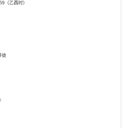
8：59（乙酉时）
移徙
子