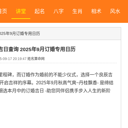
首页
讲堂
起名
八字
生肖
相术
风水
2025年9月订婚专用日历
吉日查询 2025年9月订婚专用日历
09-17 20:19:47
姓名算命网
里程碑，而订婚作为婚前的不能少仪式，选择一个良辰吉
启吉祥的序幕。2025年9月秋高气爽~丹桂飘香- 是缔结
选本月中的订婚吉日 -助您同伴侣携手步入人生的新阶