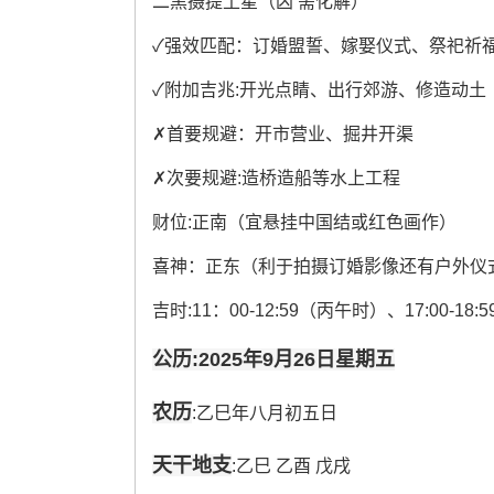
二黒摄提土星（凶 需化解）
✓强效匹配：订婚盟誓、嫁娶仪式、祭祀祈
✓附加吉兆:开光点睛、出行郊游、修造动土
✗首要规避：开市营业、掘井开渠
✗次要规避:造桥造船等水上工程
财位:正南（宜悬挂中国结或红色画作）
喜神：正东（利于拍摄订婚影像还有户外仪
吉时:11：00-12:59（丙午时）、17:00-18
公历:2025年9月26日星期五
农历
:乙巳年八月初五日
天干地支
:乙巳 乙酉 戊戌