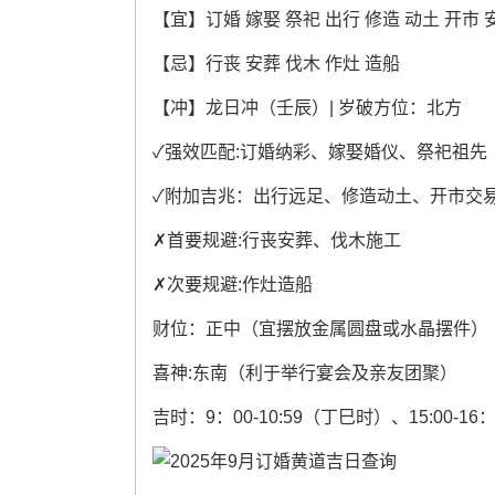
【宜】订婚 嫁娶 祭祀 出行 修造 动土 开市 
【忌】行丧 安葬 伐木 作灶 造船
【冲】龙日冲（壬辰）| 岁破方位：北方
✓强效匹配:订婚纳彩、嫁娶婚仪、祭祀祖先
✓附加吉兆：出行远足、修造动土、开市交
✗首要规避:行丧安葬、伐木施工
✗次要规避:作灶造船
财位：正中（宜摆放金属圆盘或水晶摆件）
喜神:东南（利于举行宴会及亲友团聚）
吉时：9：00-10:59（丁巳时）、15:00-1