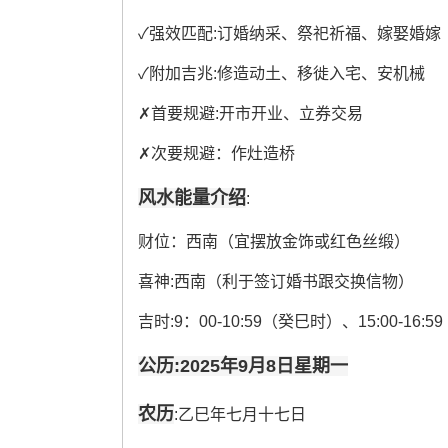
✓强效匹配:订婚纳采、祭祀祈福、嫁娶婚嫁
✓附加吉兆:修造动土、移徙入宅、安机械
✗首要规避:开市开业、立券交易
✗次要规避：作灶造桥
风水能量介绍
:
财位：西南（宜摆放金饰或红色丝缎）
喜神:西南（利于签订婚书跟交换信物）
吉时:9：00-10:59（癸巳时）、15:00-16:
公历:2025年9月8日星期一
农历
:乙巳年七月十七日