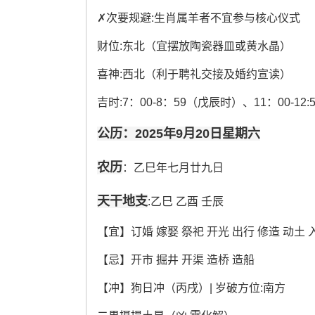
✗次要规避:生肖属羊者不宜参与核心仪式
财位:东北（宜摆放陶瓷器皿或黄水晶）
喜神:西北（利于聘礼交接及婚约宣读）
吉时:7：00-8：59（戊辰时）、11：00-12
公历：2025年9月20日星期六
农历
：乙巳年七月廿九日
天干地支
:乙巳 乙酉 壬辰
【宜】订婚 嫁娶 祭祀 开光 出行 修造 动土 
【忌】开市 掘井 开渠 造桥 造船
【冲】狗日冲（丙戌）| 岁破方位:南方