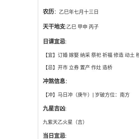
农历
：乙巳年七月十三日
天干地支
:乙巳 甲申 丙子
日课宜忌
:
【宜】订婚 嫁娶 纳采 祭祀 祈福 修造 动土 
【忌】开市 立券 置产 作灶 造桥
冲煞信息
：
【冲】马日冲（庚午）| 岁破方位：南方
九星吉凶
:
九紫天乙火星（吉）
当日宜忌
: