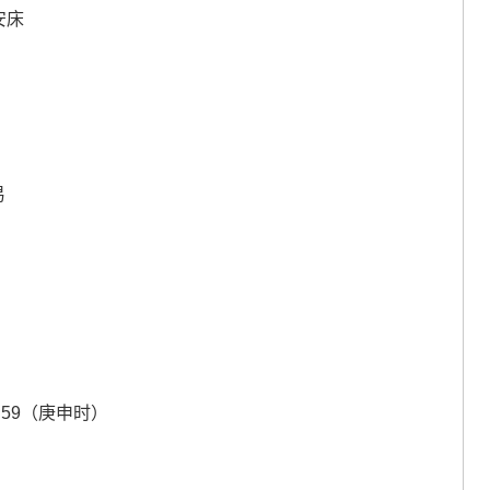
安床
易
6：59（庚申时）