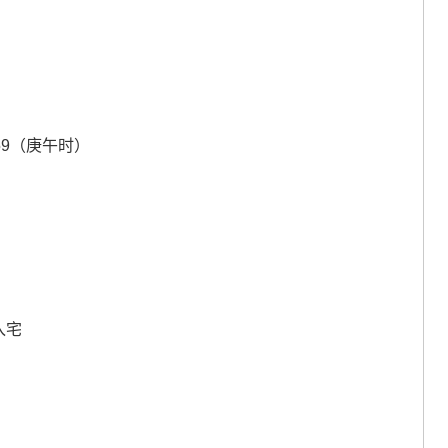
:59（庚午时）
入宅