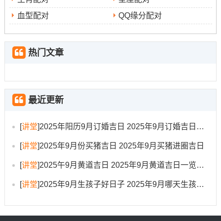
当下气场变化较大、可能不够稳定...
血型配对
QQ缘分配对
最不能少的是吉日选择需要结合父母还有以后孩子的生辰
八字进行综合判断。由于每个人的八字命理都不相同;由此
热门文章
可见对于个人在2025年9月的生孩子吉日还需要结合命主
生辰八字得出最佳的方法，这才是真正的"量体裁衣"。
传统习俗
最近更新
在传统习俗生孩子被视为家族延续的重大事件 -历来受到高
[
讲堂
]
2025年阳历9月订婚吉日 2025年9月订婚吉日有哪几天
度重视。选择吉日生子源于古人"天人合一"的哲学观念，
认为人与自然环境、宇宙时序应和谐共振,在合适的时间点
[
讲堂
]
2025年9月份买猪吉日 2025年9月买猪进圈吉日
做合适的事件，能够获得天地自然的助力，为孩子奠定良
[
讲堂
]
2025午9月黄道吉日 2025年9月黄道吉日一览表大全
好的生命基础...
[
讲堂
]
2025年9月生孩子好日子 2025年9月哪天生孩子比较好
传统上认为在吉日吉时出生的孩子 -能够得到星宿的庇佑
天生有更好的运势与性格.在天德日出生的孩子被认为品德
高尚 在玉堂日出生的孩子则可能才华出众...