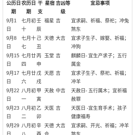
公历日
农历日
干
星宿
吉凶等
宜忌事项
期
期
支
级
9月1
七月初
壬
福星
吉
宜求嗣、祈福、祭祀；冲兔
日
十
辰
煞东
9月8
七月十
己
天德
大吉
宜求子生子、嫁娶、祈福；
日
七
丑
冲狗
9月15
七月廿
丙
玉堂
吉
麒麟日- 宜生产求子；五行
日
四
申
属金
9月17
七月廿
戊
天愿
吉
宜求子生子、祭祀、祈福；
日
六
戌
冲羊
9月22
八月初
甲
天赦
中吉
天赦日- 五行属木；宜祈福
日
一
寅
赦罪
9月23
八月初
乙
天医
吉
天医日 -宜生育手术；孩子
日
二
卯
健康福寿
9月29
八月初
辛
天德
大吉
宜求嗣、开光、祈福；冲羊
日
八
酉
合
煞东