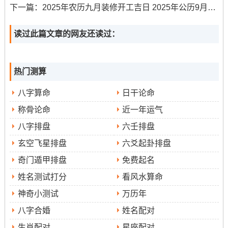
下一篇：
2025年农历九月装修开工吉日 2025年公历9月装修开工黄道吉日
选择原则
读过此篇文章的网友还读过：
选择生孩子吉日时有需要考虑多个因素。其中最重大的是
避开冲煞。每日的黄历中都标注了冲煞的生肖与方位。比
热门测算
方说9月1日冲兔煞东、9月8日冲狗，9月17日与29日都冲
羊煞东。
八字算命
日干论命
称骨论命
近一年运气
家庭成员不相同是父母应避开跟自己生肖相冲的日子。共
八字排盘
六壬排盘
同也要考虑太岁位（东南）同岁破位（西北）的方位作
用。避免在这些方位进行不必要活动.
玄空飞星排盘
六爻起卦排盘
奇门遁甲排盘
免费起名
五行相生原则也不容忽视.2025年为乙巳年五行属金。因此
选择五行属土（土生金）或属水（金生水）的日子更为有
姓名测试打分
看风水算命
利。9月8日五行属土。
神奇小测试
万历年
八字合婚
姓名配对
与年份五行相生；9月1日五行属水- 能年份金生；这些都是
相辅相成的好选择。尽量避开重大节气转换时期，原因是
生肖配对
星座配对