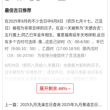
最佳吉日推荐
在2025年9月的不少吉日中9月8日（农历七月十七，己丑
日）被视为非常吉祥的日子。在这一天被称为"天德合吉";
五行属土;同乙巳年金年相生、寓意福寿延年天地祥和.此日
有多个吉时可选择 -像...这些己卯时（5：00-6:59）、辛巳
时（9:00-10：59）、乙酉时（17:00-18:59）跟丙戌时
（19：00-20:59） 为安排分娩提供了灵活选择！
9月29日（农历八月初八,辛酉日）也是极为有利的日子。
这天被列为"天德合日"；适宜开光、祈福与求嗣.该日有五
个吉时可选.从清晨辛卯时（5:00-6:59）到傍晚丁酉时
（17:00-18：59）- 时间跨度大- 便于医疗安排。
展开剩余
66
%
八月初八这个日期自身就带有"发"的吉祥寓意，预示着孩
子以后的兴旺发达。
上一篇：
2025九月洗澡吉日查询 2025年九月黄道吉日专用日历