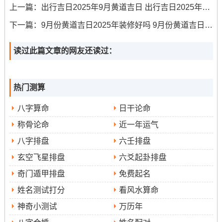
上一篇：
出行吉日2025年9月黄道吉日 出行吉日2025年9月份
后期观察：连续三天检查大便状态！出现腹泻暂停辅食添
下一篇：
9月份黄道吉日2025年装修好吗 9月份黄道吉日装修房子
加？每次只添加一种新食材！
生育专属民俗仪式指南
读过此篇文章的网友还读过：
产房布置：东南方挂祥安阁五帝钱化解煞气！床头放开光
白玉葫芦保平安？
热门测算
出生仪式：用红丝线捆桃木片压襁褓！祖父写生辰八字存
八字算命
日干论命
朱砂盒?
称骨论命
近一年运气
满月衔接:剃头水加艾叶泡金饰！胎发塞入绣球挂于门梁？
八字排盘
六壬排盘
玄空飞星排盘
六爻起卦排盘
相关风水布局核心要点
奇门遁甲排盘
免费起名
餐厅区域:宝宝餐椅朝正西文昌位！墙上贴金黄稻穗壁画促
姓名测试打分
看风水算命
食欲?
神奇小测试
万历年
卧室布局：婴儿床避横梁压顶！用七星葫芦阵化解穿堂