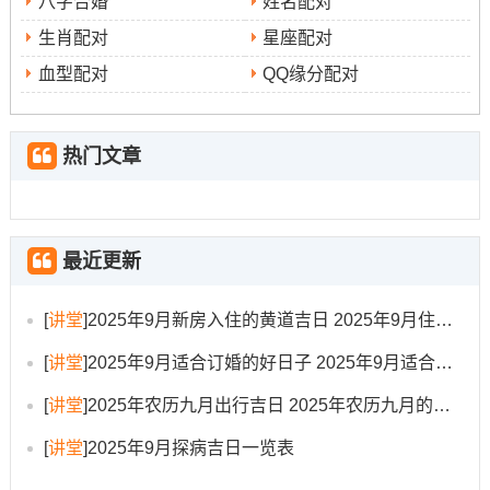
八字合婚
姓名配对
煞？!
生肖配对
星座配对
厨房禁忌：辅食锅单独配备！避免与成人辛辣食材同柜存
血型配对
QQ缘分配对
放？!
遵循2025年9月吉日原则;结合生肖运势跟风水布局,助力宝
热门文章
宝健康成长与家庭福祉！择吉时需配合具体八字调整?!民
俗仪式应兼顾地域传统特色！
最近更新
[
讲堂
]
2025年9月新房入住的黄道吉日 2025年9月住新房黄道吉日有哪些
[
讲堂
]
2025年9月适合订婚的好日子 2025年9月适合订婚的黄道吉日
[
讲堂
]
2025年农历九月出行吉日 2025年农历九月的最佳吉日
[
讲堂
]
2025年9月探病吉日一览表