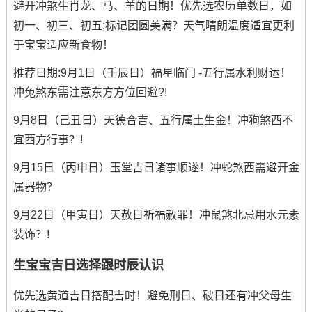
避开冲煞生肖龙、马、羊的日期！优先选农历单数日，如
初一、初三、初五;标记团圆美满？天气晴朗温度适宜更利
于宝宝适应新食物！
推荐日期:9月1日（壬辰日）福星临门 -五行属水利财运！
冲兔煞东需注意东方方位回避?!
9月8日（己丑日）天德合吉、五行属土生金！冲狗煞西不
宜西方行事？!
9月15日（丙申日）玉堂吉日诸事顺遂！冲蛇煞西需避开金
属器物？
9月22日（甲寅日）天赦日祈福赦罪！冲鼠煞北忌用水元素
装饰？!
生宝宝吉日选择跟时辰认识
优先选黄道吉日搭配吉时！避免刑日、破日还有冲父母生