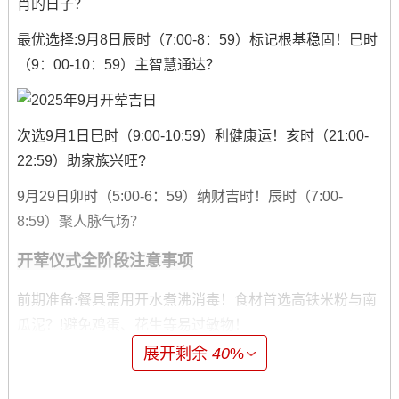
肖的日子？
最优选择:9月8日辰时（7:00-8：59）标记根基稳固！巳时
（9：00-10：59）主智慧通达？
次选9月1日巳时（9:00-10:59）利健康运！亥时（21:00-
22:59）助家族兴旺?
9月29日卯时（5:00-6：59）纳财吉时！辰时（7:00-
8:59）聚人脉气场？
开荤仪式全阶段注意事项
前期准备:餐具需用开水煮沸消毒！食材首选高铁米粉与南
瓜泥？!避免鸡蛋、花生等易过敏物！
展开剩余
40
%
中期操作:第一口食喂三勺标记天地人！用银勺压舌辟邪求
平安?!长辈念祝福语“食饭长大”！