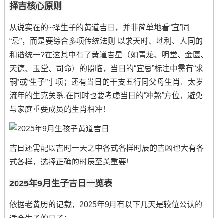
择吉核心原则
从说实在的~择生子的黄道吉日，并非简单地看“宜”同
“忌”，而是要综合多项传统法则 以求天时、地利、人同的
和谐统一?在这其中有了黄道吉星（如青龙、明堂、金匮、
天德、玉堂、司命）的照临，当日的“宜忌”标注中需有“求
嗣”或“生子”事项；还有当日的干支五行同父母生肖、太岁
流年的生克关系,在同时也要考虑当日的“冲煞”方位，避免
与家庭重要成员的生肖相冲！
吉日还需配以吉时一天之中各式各样时辰的吉凶也大有各
式各样，选择正确的时辰至关重要！
2025年9月生子吉日一览表
依据老黄历的记载，2025年9月有以下几天是较位公认的