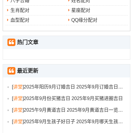
八字合婚
姓名配对
（农历八月初八。甲寅日）
，此位“天赦日”！
生肖配对
星座配对
是一个赦罪祈福的吉利日子，也适合位新生儿祈求福佑！
血型配对
QQ缘分配对
风水方位跟民俗禁忌
热门文章
对2025年位乙巳蛇年太岁坐镇东南方，岁破居西北方,三煞
位则临东方！在选择生产房间或安放产床时应尽量减少将
床头朝向三煞位（东方）与岁破方（西北），若能朝向太
岁方（东南）或当年的吉利方位，则更佳！民间认位,天
最近更新
德、月德等吉神能化解灾煞、带来祥和！
[
讲堂
]
2025年阳历9月订婚吉日 2025年9月订婚吉日有哪几天
不宜
除了选择吉日吉方 还有部分民俗禁忌有需要注意:
在
[
讲堂
]
2025年9月份买猪吉日 2025年9月买猪进圈吉日
准备待产包或生产期间将刀具、剪刀等尖锐物品显露于明
处- 以免冲撞胎神？
[
讲堂
]
2025午9月黄道吉日 2025年9月黄道吉日一览表大全
禁忌
[
讲堂
]
2025年9月生孩子好日子 2025年9月哪天生孩子比较好
在临近生产时在屋内打钉、钻孔、修补墙壁 -以免动
避免
土煞气？
让孕妇参与红白喜事，或接触不详之物,以免