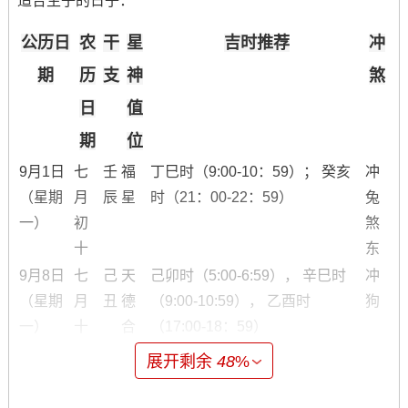
适合生子的日子：
公历日
农
干
星
吉时推荐
冲
期
历
支
神
煞
日
值
期
位
9月1日
七
壬
福
丁巳时（9:00-10：59）； 癸亥
冲
（星期
月
辰
星
时（21：00-22：59）
兔
一）
初
煞
十
东
9月8日
七
己
天
己卯时（5:00-6:59）， 辛巳时
冲
（星期
月
丑
德
（9:00-10:59）， 乙酉时
狗
一）
十
合
（17:00-18：59）
七
吉
展开剩余
48
%
9月17
七
丙
玉
丁卯时（5:00-6:59） - 庚午时
冲
日（星
月
申
堂
（11:00-12：59）， 辛未时
羊