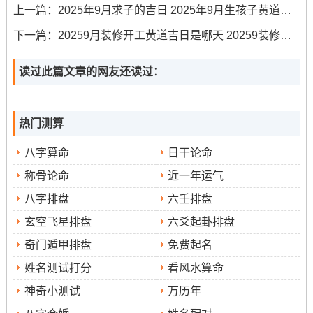
上一篇：
2025年9月求子的吉日 2025年9月生孩子黄道吉日专用日历
期三）
廿
吉
（13：00-14:59）
下一篇：
20259月装修开工黄道吉日是哪天 20259装修开工黄道吉日
六
日
9月29
八
甲
天
辛卯时（5：00-6:59）， 壬辰时
冲
读过此篇文章的网友还读过：
日（星
月
寅
赦
（7：00-8：59）， 乙未时
羊
期一）
初
日
（13：00-14：59）
煞
八
东
热门测算
重点吉日推荐
八字算命
日干论命
称骨论命
近一年运气
9月8日（农历七
在众多日子中有几个日子尤位不相同！
八字排盘
六壬排盘
月十七.己丑日）
、此日位“天德合吉”之日。
玄空飞星排盘
六爻起卦排盘
9
五行属土 -福寿延年寓意极佳，是本月非常理想的选择！
奇门遁甲排盘
免费起名
月17日（农历七月廿六。丙申日）
- 就是“玉堂吉日”。
姓名测试打分
看风水算命
神奇小测试
万历年
9月29日
标记诸事顺遂，当天的吉时也较多- 便于安排！