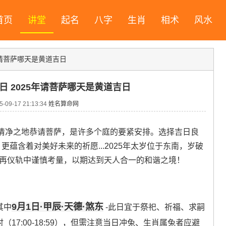
首页
讲堂
起名
八字
生肖
相术
风水
5年请菩萨哪天是黄道吉日
吉日 2025年请菩萨哪天是黄道吉日
09-17 21:13:34
姓名算命网
清净之地恭请菩萨，是许多个庭的要紧安排。选择吉日良
更蕴含着对美好未来的祈愿...2025年太岁位于东南，岁破
需再仪轨中谨慎考量，以期达到天人合一的和谐之境！
9月1日·甲辰·天德·煞东
其中
-此日宜于祭祀、祈福、求嗣
时（17:00-18:59），但需注意当日冲兔、生肖属兔者应避