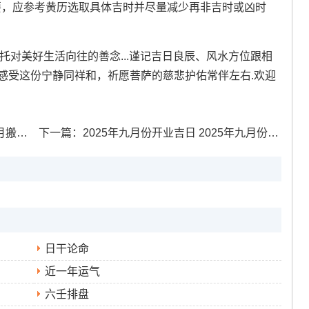
要，应参考黄历选取具体吉时并尽量减少再非吉时或凶时
是寄托对美好生活向往的善念...谨记吉日良辰、风水方位跟相
感受这份宁静同祥和，祈愿菩萨的慈悲护佑常伴左右.欢迎
哪几天
下一篇：
2025年九月份开业吉日 2025年九月份结婚最好的日子
日干论命
近一年运气
六壬排盘