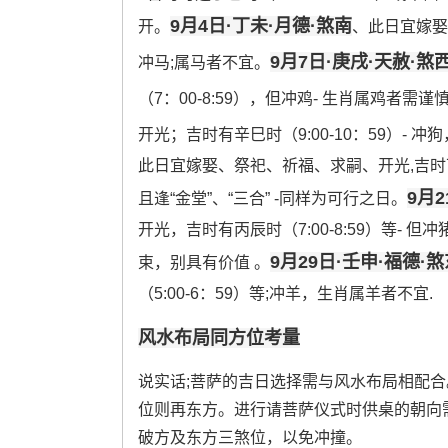
9月4日·丁未·月德·煞南
开。
、此日宜嫁娶
9月7日·庚戌·天赦·煞
冲马;属马者不宜。
（7：00-8:59），但冲鸡- 生肖属鸡者需谨
开光；吉时有辛巳时（9:00-10：59）-
此日宜嫁娶、祭祀、祈福、求嗣、开光,吉时可选
9月
且逢“金堂”、“三合” -同样为可行之日。
开光，吉时有丙辰时（7:00-8:59）等-
9月29日·壬申·福德·
束，别具有价值 。
（5:00-6：59）等;冲羊，生肖属羊者不宜.
风水布局同方位考量
说实话;菩萨的吉日选择需与风水布局相配合
位则再东方。进行请菩萨仪式时供桌的朝向
破方及东方三煞位，以免冲撞。