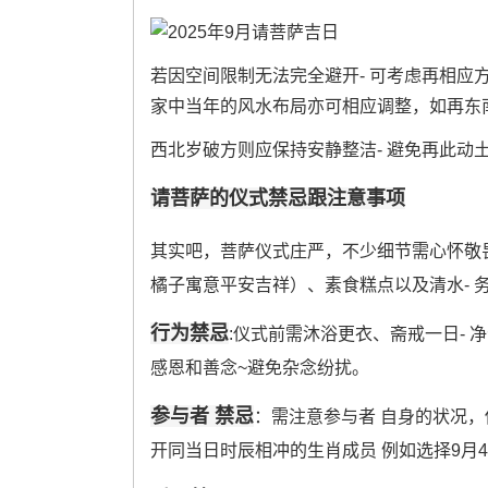
若因空间限制无法完全避开- 可考虑再相应
家中当年的风水布局亦可相应调整，如再东
西北岁破方则应保持安静整洁- 避免再此动
请菩萨的仪式禁忌跟注意事项
其实吧，菩萨仪式庄严，不少细节需心怀敬畏.
橘子寓意平安吉祥）、素食糕点以及清水- 
行为禁忌
:仪式前需沐浴更衣、斋戒一日-
感恩和善念~避免杂念纷扰。
参与者 禁忌
：需注意参与者 自身的状况
开同当日时辰相冲的生肖成员 例如选择9月