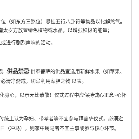
方位（如东方三煞位）悬挂五行八卦符等物品以化解煞气。
南太岁方放置绿色植物或水晶，以增强积极的能量；
土或进行剧烈声响的活动。
供品禁忌
..
:供奉菩萨的供品宜选用新鲜水果（如苹果、
务必清净斋戒；切忌利用荤腥之物 以表。
 净化身心，以示无比恭敬！仪式过程中应保持诚心正念~心怀
，传统上认为孕妇、带孝者等不宜参与拜菩萨仪式。必须避
4日（冲马），则家中属马者不宜主事或参与核心环节。