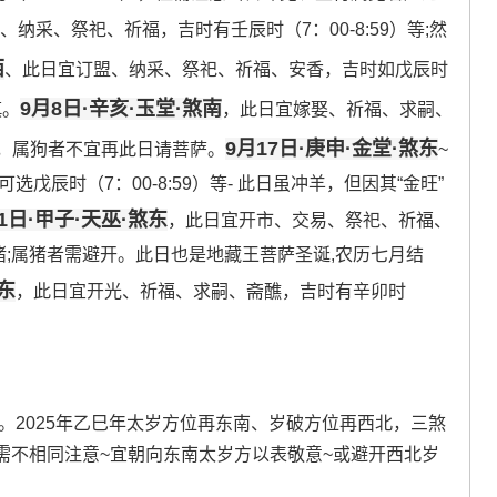
、纳采、祭祀、祈福，吉时有壬辰时（7：00-8:59）等;然
西
、此日宜订盟、纳采、祭祀、祈福、安香，吉时如戊辰时
9月8日·辛亥·玉堂·煞南
慎。
，此日宜嫁娶、祈福、求嗣、
9月17日·庚申·金堂·煞东
 冲狗，属狗者不宜再此日请菩萨。
~
戊辰时（7：00-8:59）等- 此日虽冲羊，但因其“金旺”
21日·甲子·天巫·煞东
，此日宜开市、交易、祭祀、祈福、
 但冲猪;属猪者需避开。此日也是地藏王菩萨圣诞,农历七月结
煞东
，此日宜开光、祈福、求嗣、斋醮，吉时有辛卯时
。2025年乙巳年太岁方位再东南、岁破方位再西北，三煞
需不相同注意~宜朝向东南太岁方以表敬意~或避开西北岁