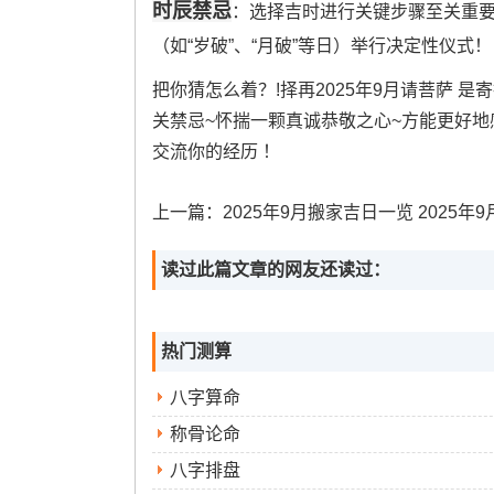
时辰禁忌
：选择吉时进行关键步骤至关重
（如“岁破”、“月破”等日）举行决定性仪式！
把你猜怎么着？!择再2025年9月请菩萨 
关禁忌~怀揣一颗真诚恭敬之心~方能更好地
交流你的经历 ！
上一篇：
2025年9月搬家吉日一览 2025年9月搬家吉日都
读过此篇文章的网友还读过：
热门测算
八字算命
称骨论命
八字排盘