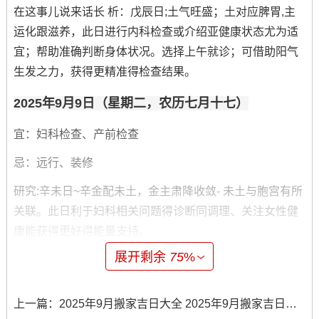
在这事儿说来话长 析：戊辰日;土气旺盛；土对应脾胃,主
运化跟滋养，此日进行内科检查或介绍亚健康状态尤为适
宜；帮助准确判断身体状况。选择上午就诊；可借助阳气
生发之力，获得更精准得检查结果。
2025年9月9日（星期二，农历七月十七）
宜：妇科检查、产前检查
忌：远行、装修
研究:辛未日~辛金配未土，金主肃降收敛- 未土与胞宫有所
关联。此日利于妇科相关问题得诊断同调理、关注女性健
康能获得更好得能量支持。
展开剩余
75
%
当日饮食宜清淡 -避免辛辣激起之物。
2025年9月12日（星期五；农历七月二十）
上一篇：
2025年9月搬家吉日大全 2025年9月搬家吉日吉时