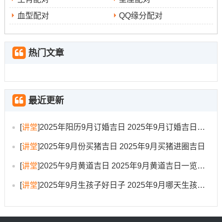
宜：中医调理、推拿按摩
血型配对
QQ缘分配对
忌：搬迁、入宅
想一想:庚辰日 -金气畅达,辰土为水库。金水相生利于滋养
热门文章
筋。此日进行推拿、正骨或针对颈椎、腰椎得调理。事半
功倍。治疗后需注意休息 避免长时间维持固定姿势。
最近更新
2025年9月21日（星期日；农历七月廿九）
[
讲堂
]
2025年阳历9月订婚吉日 2025年9月订婚吉日有哪几天
宜：心理咨询、情绪疏导
[
讲堂
]
2025年9月份买猪吉日 2025年9月买猪进圈吉日
忌：开业、投资
[
讲堂
]
2025午9月黄道吉日 2025年9月黄道吉日一览表大全
为分析:癸未日，癸水润下;未土为木库，水木相生利于情绪
[
讲堂
]
2025年9月生孩子好日子 2025年9月哪天生孩子比较好
疏解与心智开启...此日格外适合进行心理咨询、压力疏导
或开始新得身心疗愈计划；保持开放心态帮助吸收正能
量...