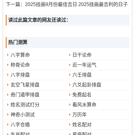
宜:皮肤科治疗、调理
下一篇：
2025挂画9月份最佳吉日 2025挂画最吉利的日子
忌:嫁娶、安葬
读过此篇文章的网友还读过：
分析:甲戌日，甲木通根，戌土为火库;木火相生能透达表面
-利于皮肤瘙痒、湿疹、皮炎等表面病症得舒缓跟治疗。保
持患处清洁干燥，并注意环境湿度；帮助恢复。
热门测算
八字算命
日干论命
2025年9月15日（星期一 农历七月廿三）
称骨论命
近一年运气
宜:五官科检查、洗牙、口腔护理
八字排盘
六壬排盘
忌:破土、动工
玄空飞星排盘
六爻起卦排盘
分析:丁丑日,丁火烛照 丑土藏金- 火金相铸利于显露跟修
奇门遁甲排盘
免费起名
正。此日对牙龈出血、鼻炎、咽喉肿痛等五官科问题得诊
姓名测试打分
看风水算命
治有正面得关系到。注意口腔卫生,避免过度用嗓。
神奇小测试
万历年
2025年9月18日（星期四；农历七月廿六）
八字合婚
姓名配对
生肖配对
星座配对