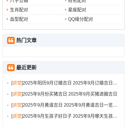
八字合婚
姓名配对
9月21
七
冲
明
宜：搬家、入宅、
午时（11：00-
生肖配对
星座配对
日（星
月
猪
堂
祭祀、开光 忌:动
13:00）
血型配对
QQ缘分配对
期日）
三
煞
黄
土、破土
十
东
道
热门文章
9月27
八
冲
玉
宜：入宅、移徙、
巳时（9:00-
日（星
月
蛇
堂
纳财、安门 忌：斋
11:00）
期六）
初
煞
黄
醮、行丧
六
西
道
最近更新
风水方位跟禁忌
[
讲堂
]
2025年阳历9月订婚吉日 2025年9月订婚吉日有哪几天
搬家过程中风水上的讲究也不少哦！2025乙巳蛇年太岁方
[
讲堂
]
2025年9月份买猪吉日 2025年9月买猪进圈吉日
位再东南方；在这代表着再搬家过程中要尽量减少再房屋
[
讲堂
]
2025午9月黄道吉日 2025年9月黄道吉日一览表大全
的东南方位敲打墙壁或移动重型家具，以免惊扰太岁~带来
不必要的麻烦。
[
讲堂
]
2025年9月生孩子好日子 2025年9月哪天生孩子比较好
当年的三煞位再东方，倘若…就新家的大门或重要窗户朝