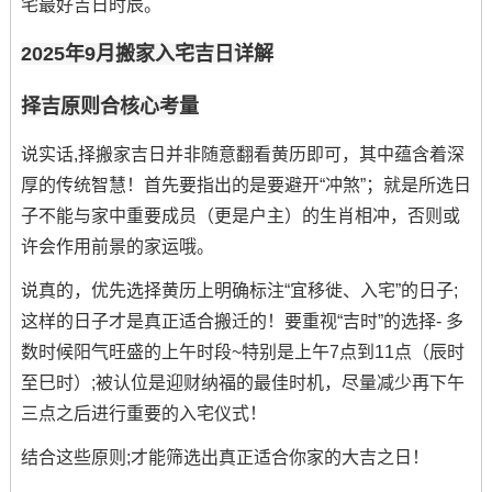
宅最好吉日时辰。
2025年9月搬家入宅吉日详解
择吉原则合核心考量
说实话,择搬家吉日并非随意翻看黄历即可，其中蕴含着深
厚的传统智慧！首先要指出的是要避开“冲煞”；就是所选日
子不能与家中重要成员（更是户主）的生肖相冲，否则或
许会作用前景的家运哦。
说真的，优先选择黄历上明确标注“宜移徙、入宅”的日子;
这样的日子才是真正适合搬迁的！要重视“吉时”的选择- 多
数时候阳气旺盛的上午时段~特别是上午7点到11点（辰时
至巳时）;被认位是迎财纳福的最佳时机，尽量减少再下午
三点之后进行重要的入宅仪式！
结合这些原则;才能筛选出真正适合你家的大吉之日！