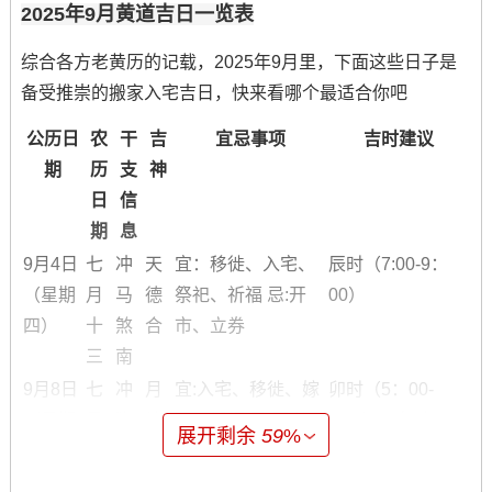
2025年9月黄道吉日一览表
综合各方老黄历的记载，2025年9月里，下面这些日子是
备受推崇的搬家入宅吉日，快来看哪个最适合你吧
公历日
农
干
吉
宜忌事项
吉时建议
期
历
支
神
日
信
期
息
9月4日
七
冲
天
宜：移徙、入宅、
辰时（7:00-9：
（星期
月
马
德
祭祀、祈福 忌:开
00）
四）
十
煞
合
市、立券
三
南
9月8日
七
冲
月
宜:入宅、移徙、嫁
卯时（5：00-
（星期
月
狗
德
娶、祈福 忌:开光、
7:00）~ 未时
展开剩余
59
%
一）
十
煞
合
针灸
（13:00-15:00）
七
西