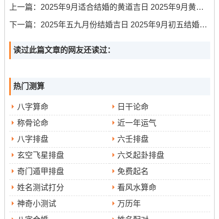
上一篇：
2025年9月适合结婚的黄道吉日 2025年9月黄道吉日结婚有哪几天
9月9日
七
冲
玉
宜:入宅、安床、开
酉时（17：00-
（星期
月
猪
堂
市、交易 忌:嫁娶、
18：59）
下一篇：
2025年五九月份结婚吉日 2025年9月初五结婚吉日
二）
十
煞
黄
动土
读过此篇文章的网友还读过：
八
东
道
9月15
七
冲
天
宜:入宅、移徙、开
巳时（9：00-
日（星
月
蛇
德
市、交易 忌：作
11:00）
热门测算
期一）
廿
煞
黄
灶、行丧
四
西
道
八字算命
日干论命
9月17
七
冲
司
宜:入宅、移徙、安
未时（13:00-
称骨论命
近一年运气
日（星
月
羊
命
床、开市、嫁娶 忌:
14:59）， 申时
八字排盘
六壬排盘
期三）
廿
黄
无明确禁忌
（15:00-16:59）
玄空飞星排盘
六爻起卦排盘
六
道
奇门遁甲排盘
免费起名
9月20
七
冲
金
宜:移徙、入宅、安
卯时（5:00-
姓名测试打分
看风水算命
日（星
月
狗
匮
床、嫁娶 忌:掘井、
7:00）， 申时
神奇小测试
万历年
期六）
廿
煞
黄
开渠
（15：00-17：
九
南
道
00）