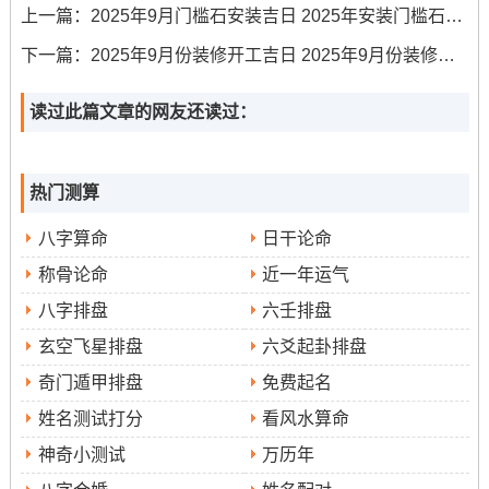
上一篇：
2025年9月门槛石安装吉日 2025年安装门槛石的吉日查询
9
星
七
（资
安
无
冲狗
己卯时（5：00-
下一篇：
2025年9月份装修开工吉日 2025年9月份装修开工黄道吉日一览表最新
月
期
月
料未
床、
6：59）， 丙戌
8
一
十
详细
嫁
时（19:00-20：
读过此篇文章的网友还读过：
日
七
提
娶、
59）
及）
开
市、
热门测算
入
八字算命
日干论命
宅...
称骨论命
近一年运气
9
星
七
（资
安
嫁
冲猪煞东
辛卯时（5:00-
月
期
月
料未
床、
娶、
6：59）, 乙未时
八字排盘
六壬排盘
9
二
十
详细
开
立
（13：00-
玄空飞星排盘
六爻起卦排盘
日
八
提
市、
碑、
14:59） 丙申时
奇门遁甲排盘
免费起名
及）
交
出
（15：00-
姓名测试打分
看风水算命
易、
行、
16:59）
神奇小测试
万历年
入
安