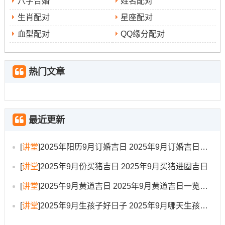
宅...
葬...
八字合婚
姓名配对
9
星
七
（资
安
伐
冲龙煞北
乙未时（13:00-
生肖配对
星座配对
月
期
月
料未
床、
木、
14:59）
血型配对
QQ缘分配对
14
日
廿
详细
嫁
行
日
三
提
娶、
丧、
热门文章
及）
祭
作
祀、
灶、
开
安
光...
葬...
最近更新
9
星
七
（资
安
作
冲蛇煞西
乙巳时（9:00-
月
期
月
料未
床、
灶、
10：59）， 己酉
[
讲堂
]
2025年阳历9月订婚吉日 2025年9月订婚吉日有哪几天
15
一
廿
详细
开
行
时（17：00-
[
讲堂
]
2025年9月份买猪吉日 2025年9月买猪进圈吉日
日
四
提
市、
丧、
18:59）- 庚戌时
及）
交
理
（19：00-
[
讲堂
]
2025午9月黄道吉日 2025年9月黄道吉日一览表大全
易、
发、
20:59）
[
讲堂
]
2025年9月生孩子好日子 2025年9月哪天生孩子比较好
入
嫁