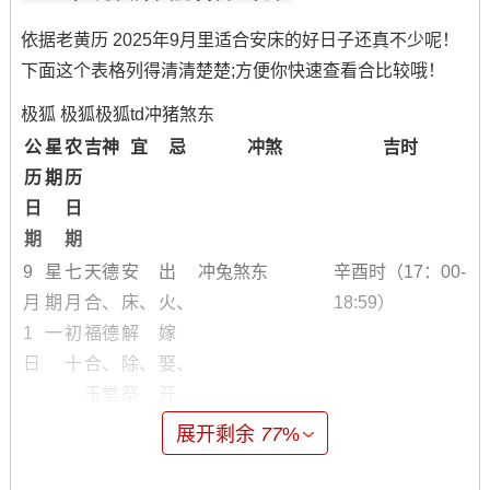
依据老黄历 2025年9月里适合安床的好日子还真不少呢！
下面这个表格列得清清楚楚;方便你快速查看合比较哦！
极狐
极狐
极狐td冲猪煞东
公
星
农
吉神
宜
忌
冲煞
吉时
历
期
历
日
日
期
期
9
星
七
天德
安
出
冲兔煞东
辛酉时（17：00-
月
期
月
合、
床、
火、
18:59）
1
一
初
福德
解
嫁
日
十
合、
除、
娶、
玉堂
祭
开
祀、
光、
展开剩余
77
%
修
出
造...
行...