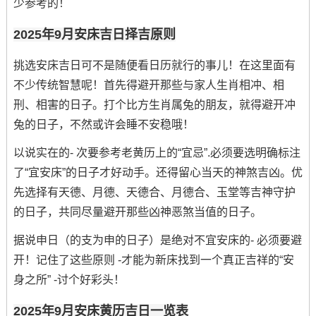
少参考的！
2025年9月安床吉日择吉原则
挑选安床吉日可不是随便看日历就行的事儿！在这里面有
不少传统智慧呢！首先得避开那些与家人生肖相冲、相
刑、相害的日子。打个比方生肖属兔的朋友，就得避开冲
兔的日子，不然或许会睡不安稳哦！
以说实在的- 次要参考老黄历上的“宜忌”.必须要选明确标注
了“宜安床”的日子才好动手。还得留心当天的神煞吉凶。优
先选择有天德、月德、天德合、月德合、玉堂等吉神守护
的日子，共同尽量避开那些凶神恶煞当值的日子。
据说申日（的支为申的日子）是绝对不宜安床的- 必须要避
开！记住了这些原则 -才能为新床找到一个真正吉祥的“安
身之所” -讨个好彩头！
2025年9月安床黄历吉日一览表