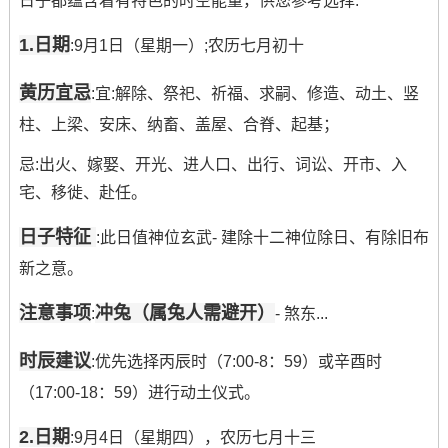
日子都蕴含着有特色的时空能量，供您参考选择:
1.日期
:9月1日（星期一）;农历七月初十
黄历宜忌
:宜:解除、祭祀、祈福、求嗣、修造、动土、竖
柱、上梁、安床、纳畜、盖屋、合脊、起基；
忌:出火、嫁娶、开光、进人口、出行、词讼、开市、入
宅、移徙、赴任。
日子特征
:此日值神位玄武- 建除十二神位除日、有除旧布
新之意。
注意事项
冲兔（属兔人需避开）
:
- 煞东...
时辰建议
:优先选择丙辰时（7:00-8：59）或辛酉时
（17:00-18：59）进行动土仪式。
2.日期
:9月4日（星期四），农历七月十三