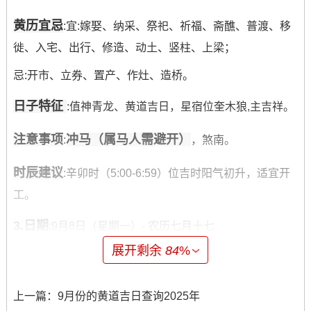
黄历宜忌
:宜:嫁娶、纳采、祭祀、祈福、斋醮、普渡、移
徙、入宅、出行、修造、动土、竖柱、上梁；
忌:开市、立券、置产、作灶、造桥。
日子特征
:值神青龙、黄道吉日，星宿位奎木狼,主吉祥。
注意事项
冲马（属马人需避开）
:
，煞南。
时辰建议
:辛卯时（5:00-6:59）位吉时阳气初升，适宜开
工。
3.日期
:9月8日（星期一）- 农历七月十七
展开剩余
84
%
黄历宜忌
:宜:嫁娶、祈福、求嗣、出行、拆卸、修造、动
土、上梁、进人口、开市、交易、立券、入宅、移徙、安
上一篇：
9月份的黄道吉日查询2025年
床；忌:无明确禁忌。