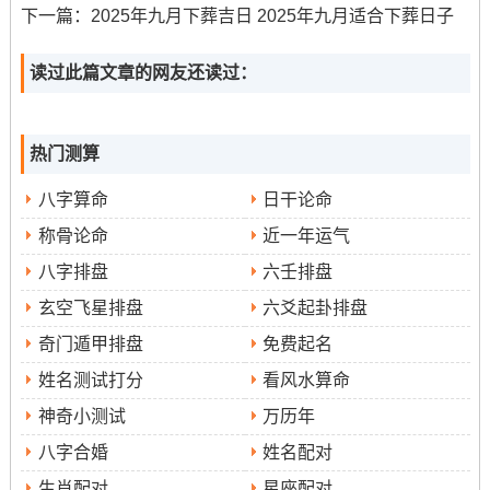
下一篇：
2025年九月下葬吉日 2025年九月适合下葬日子
日子特征
：值神天刑~建除十二神位危日，星宿毕月乌,需
谨慎行事但亦可行建设之事...
读过此篇文章的网友还读过：
注意事项
冲狗（属狗人需避开）
:
！
热门测算
时辰建议
：此日吉时较多- 如戊寅时、庚辰时等 可选择中
八字算命
日干论命
午前后进行。
称骨论命
近一年运气
4.日期
:9月9日（星期二），农历七月十八
八字排盘
六壬排盘
黄历宜忌
:宜：开市、交易、立券、挂匾、祭祀、开光、
玄空飞星排盘
六爻起卦排盘
进人口、入宅、安床、拆卸、修造、动土、栽种；
奇门遁甲排盘
免费起名
姓名测试打分
看风水算命
忌：嫁娶、立碑、出行、伐木、安葬、行丧、移徙、纳畜.
神奇小测试
万历年
日子特征
:值神朱雀，建除十二神位成日，星宿觜火猴,标
八字合婚
姓名配对
记成就跟成功。
生肖配对
星座配对