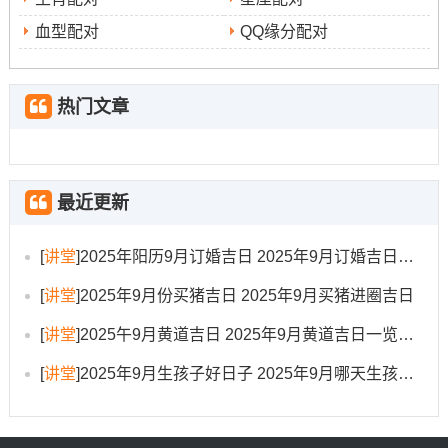
注意事项
冲猪（属猪人需避开）
：
~煞东。
血型配对
QQ缘分配对
时辰建议
:乙未时（13：00-14:59）位吉时利于动土。
热门文章
5.日期
:9月12日（星期五），农历七月廿一
黄历宜忌
:宜：嫁娶、出行、伐木、拆卸、修造、动土、
移徙、安葬、破土、修坟、立碑；忌:掘井、祈福、安床、
最近更新
开市、入宅、挂匾、开光。
[
讲堂
]
2025年阳历9月订婚吉日 2025年9月订婚吉日有哪几天
日子特征
:值神白虎~建除十二神位闭日，星宿鬼金羊，需
[
讲堂
]
2025年9月份买猪吉日 2025年9月买猪进圈吉日
注意规避不利因素。
[
讲堂
]
2025午9月黄道吉日 2025年9月黄道吉日一览表大全
注意事项
冲虎（属虎人需避开）
:
，煞南。
[
讲堂
]
2025年9月生孩子好日子 2025年9月哪天生孩子比较好
时辰建议
:丁卯时（5：00-6：59）位吉时宜早进行.
6.日期
：9月14日（星期日）~农历七月廿三