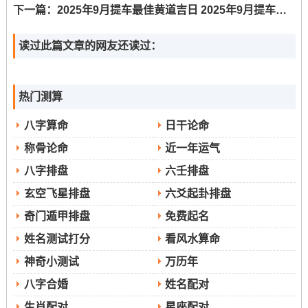
生肖属鸡者需谨慎避开此日乔迁.
下一篇：
2025年9月提车最佳黄道吉日 2025年9月提车最旺吉日表
3.日期:9月8日（星期一，农历七月十七）
读过此篇文章的网友还读过：
嫁娶、祈福、求嗣、出行、出火、拆卸、修
通过宜
造、动土、上梁、开光、进人口、开市、交易、立
热门测算
券、挂匾、安床、入宅、移徙、栽种、伐木、入
八字算命
日干论命
殓、破土、除服、成服
称骨论命
近一年运气
八字排盘
六壬排盘
无
忌
玄空飞星排盘
六爻起卦排盘
9:00-10：59（辛巳时）；17：00-18：59（乙
吉时
奇门遁甲排盘
免费起名
酉时）；21:00-22:59（丁亥时）
姓名测试打分
看风水算命
神奇小测试
万历年
这是本月极其难得的“百无禁忌”之日，宜事
适合人群
八字合婚
姓名配对
繁多；几乎适合每一个家庭乔迁 并可结合安床、开
生肖配对
星座配对