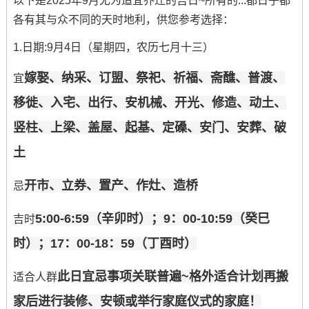
以下是2025年9月尤为适宜乔迁的吉日~所有的...都日子都
各有其与众不同的天时地利，供您参考选择：
1.日期:9月4日（星期四，农历七月十三）
嫁娶、纳采、订盟、祭祀、祈福、斋醮、普渡、
宜
移徙、入宅、出行、安机械、开光、修造、动土、
竖柱、上梁、盖屋、起基、定磉、安门、安葬、破
土
开市、立券、置产、作灶、造桥
忌
5:00-6:59（辛卯时）；9：00-10:59（癸巳
吉时
时）；17：00-18：59（丁酉时）
此日宜忌事项关联普遍~格外适合计划再搬
适合人群
家后进行装修、安顿或举行家庭仪式的家庭！