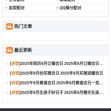
业等多种喜庆活动！
血型配对
QQ缘分配对
此日吉星高照；诸事皆宜。但冲狗 -生肖属狗者
分析
不宜再此日搬家。
热门文章
4.日期：9月9日（星期二、农历七月十八）
开市、交易、立券、挂匾、祭祀、开光、进人
宜
最近更新
口、入宅、安床、出火、拆卸、修造、动土、栽种
[
讲堂
]
2025年阳历9月订婚吉日 2025年9月订婚吉日有哪几天
嫁娶、立碑、出行、伐木、安葬、行丧、移徙、
忌
[
讲堂
]
2025年9月份买猪吉日 2025年9月买猪进圈吉日
纳畜
[
讲堂
]
2025午9月黄道吉日 2025年9月黄道吉日一览表大全
17:00-18：59（丁酉时）
吉时
[
讲堂
]
2025年9月生孩子好日子 2025年9月哪天生孩子比较好
适合计划搬家后迅速安顿并开始新生活的家
适合人群
庭，利于稳定家运。