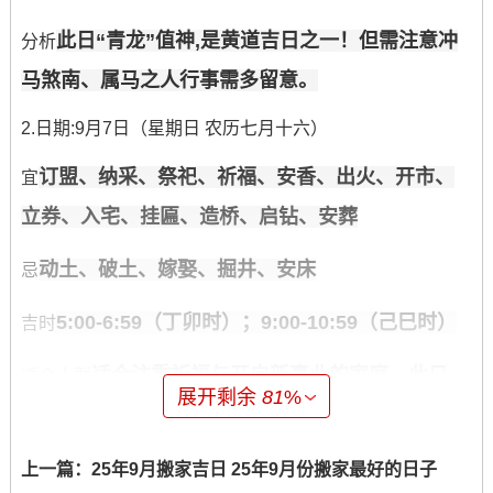
此日“青龙”值神,是黄道吉日之一！但需注意冲
分析
马煞南、属马之人行事需多留意。
2.日期:9月7日（星期日 农历七月十六）
订盟、纳采、祭祀、祈福、安香、出火、开市、
宜
立券、入宅、挂匾、造桥、启钻、安葬
动土、破土、嫁娶、掘井、安床
忌
5:00-6:59（丁卯时）；9:00-10:59（己巳时）
吉时
适合注重祈福与开启新事业的家庭，此日
适合人群
展开剩余
81
%
“明堂”黄道，寓意光明。
此日“明堂”值神 是黄道吉日之一...冲鸡煞西，
研究
上一篇：
25年9月搬家吉日 25年9月份搬家最好的日子