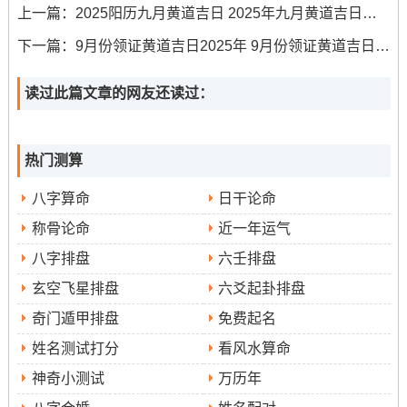
上一篇：
2025阳历九月黄道吉日 2025年九月黄道吉日一览表
吉时:辰时（7:00-9:00）（建议在此区间完成核心仪式）
下一篇：
9月份领证黄道吉日2025年 9月份领证黄道吉日一览表
公历：2025年9月5日星期五
读过此篇文章的网友还读过：
农历
：乙巳年七月十四日
天干地支
:乙巳 甲申 丁丑
热门测算
【宜】
：结婚、领证、嫁娶、会友、出行、修造、动土、
八字算命
日干论命
上梁、安葬
称骨论命
近一年运气
【忌】
八字排盘
六壬排盘
:剃头、冠笄、交易、开业
玄空飞星排盘
六爻起卦排盘
【冲】
：羊日冲（辛未）| 岁破方位：东
奇门遁甲排盘
免费起名
【九星吉凶】
:明堂（黄道日）
姓名测试打分
看风水算命
神奇小测试
万历年
✓强效匹配:举行婚礼、亲友聚会、装修新房