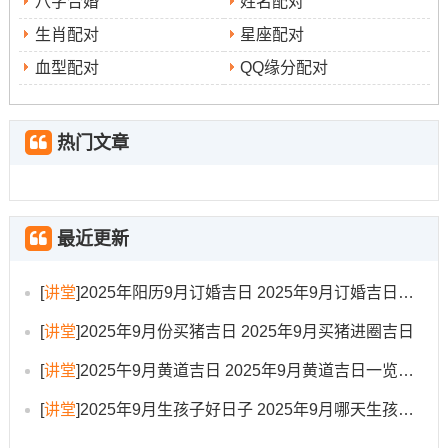
八字合婚
姓名配对
✓附加吉兆:外出采买、奠基仪式
生肖配对
星座配对
✗首要规避:开业庆典、重大交易
血型配对
QQ缘分配对
✗次要规避:新人理发、行
财位:正南（宜摆放鲜花或红色烛台）
热门文章
喜神:正南（利于举行仪式）
吉时:午时（11：00-13:00）（建议在此区间完成核心仪
最近更新
式）
公历：2025年9月10日星期三
[
讲堂
]
2025年阳历9月订婚吉日 2025年9月订婚吉日有哪几天
[
讲堂
]
2025年9月份买猪吉日 2025年9月买猪进圈吉日
农历
:乙巳年七月十九日
[
讲堂
]
2025午9月黄道吉日 2025年9月黄道吉日一览表大全
天干地支
:乙巳 乙酉 壬午
[
讲堂
]
2025年9月生孩子好日子 2025年9月哪天生孩子比较好
【宜】
：祭祀、嫁娶