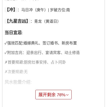
【冲】
：马日冲（庚午）| 岁破方位:南
【九星吉凶】
：青龙（黄道日）
当日宜忌
:
✓强效匹配:婚嫁典礼、签订婚书、新房布置
✓附加吉兆：迎亲出行、宴请宾客、动土修造
✗首要规避:厨房灶事安排、占卜问卦
✗次要规避:无
风水能量介绍
：
财位:西南（宜摆放金属饰品或红包）
展开剩余
76
%
喜神:东南（利于迎亲队伍出发）