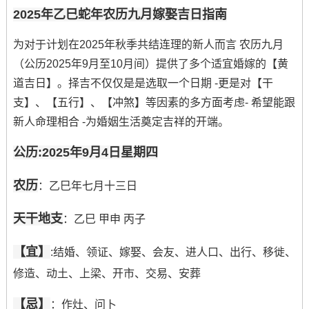
2025年乙巳蛇年农历九月嫁娶吉日指南
为对于计划在2025年秋季共结连理的新人而言 农历九月
（公历2025年9月至10月间）提供了多个适宜婚嫁的【黄
道吉日】。择吉不仅仅是是选取一个日期 -更是对【干
支】、【五行】、【冲煞】等因素的多方面考虑- 希望能跟
新人命理相合 -为婚姻生活奠定吉祥的开端。
公历:2025年9月4日星期四
农历
：乙巳年七月十三日
天干地支
：乙巳 甲申 丙子
【宜】
:结婚、领证、嫁娶、会友、进人口、出行、移徙、
修造、动土、上梁、开市、交易、安葬
【忌】
：作灶、问卜