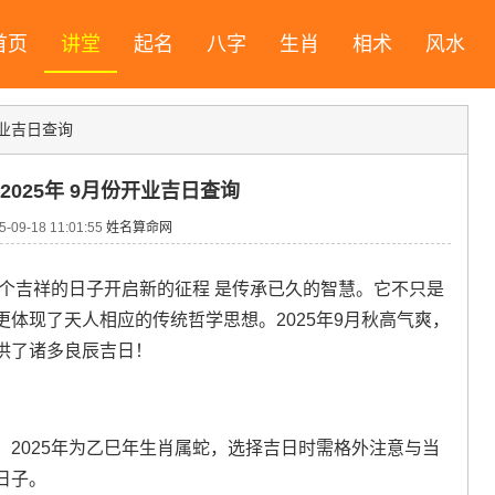
首页
讲堂
起名
八字
生肖
相术
风水
开业吉日查询
2025年 9月份开业吉日查询
09-18 11:01:55
姓名算命网
个吉祥的日子开启新的征程 是传承已久的智慧。它不只是
体现了天人相应的传统哲学思想。2025年9月秋高气爽，
供了诸多良辰吉日！
2025年为乙巳年生肖属蛇，选择吉日时需格外注意与当
日子。