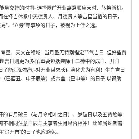
能量交替的时期- 选择眼前开业寓意顺应天时、转换新机。
而在择吉体系中天德贵人、月德贵人等吉星当值的日子，
交易”、“立券”等事项的日子，被视为上佳之选。
考量。天文在领域 - 当月虽无特别指定节气吉日 -但好些黄
理吉日则更为多样,重要包括建除十二神中的成日、开日
子能汇聚福气 -对开业谋求长远演化尤为有利！生肖吉日
合（巳酉丑、申子辰等）或六盒（巳申等）的日子,以得助
开的有月破日（与月令相冲之日）、岁破日以及五黄煞等
需不相同注意日辰与主事者生肖是否相冲！比如属蛇者需
“忌开市”的日子也应避免。