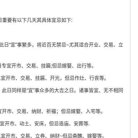
日重要有以下几天其具体宜忌如下:
。此日“宜”事繁多，将近百无禁忌~尤其适合开业、交易、立
.此日专宜开市、交易、挂匾;但忌嫁娶、出行等。
四...宜开市、交易、挂匾、开光，但忌作灶、行丧等。
六！此日同样是“宜”事众多的大吉之日。诸事皆宜、无不相同
卅。宜开市、交易、纳财、祈福；但忌嫁娶、入宅等。
五。宜开市、动土、安床，但忌造庙、安葬等.
...宜开市、交易、立券、纳财~但忌斋醮、嫁娶等。