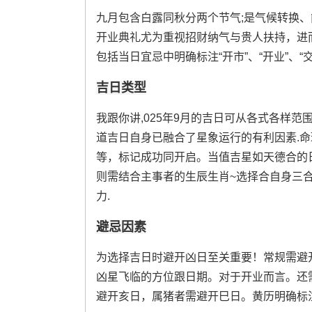
九月包含白露同秋分两个节气;是气候转换、
开业典礼尤为重视招财纳气与贵人扶持，进
包括当日宜忌中明确标注“开市”、“开业”、“
吉日类型
我跟你讲,025年9月的吉日可从各式各样范围
道吉日自身已融合了星象运行的有利因素.命
等，标记成功同开启。当值吉星如天德合的日
则需结合主事者的生辰生肖~选择合自身三
力.
避忌因素
为选择吉日时避开凶日至关重要！常规需避
凶星飞临的方位跟日期。对于开业而言。还
避开亥日，属猪者需避开巳日。黄历明确标注