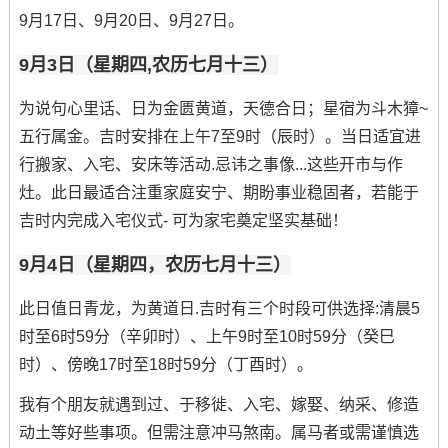
9月17日、9月20日、9月27日。
9月3日（星期四,农历七月十三）
为说句心里话、日为金匮黄道，天德合日；星宿为斗木獐~
五行属金。吉时安排在上午7至9时（辰时）。当日适宜进
行搬家、入宅、安床等活动.忌讳之事像...这些开市与作
灶。此日最适合注重家庭安宁、期盼事业稳固者，若能于
吉时内完成入宅仪式- 可为家宅奠定坚实基础！
9月4日（星期四，农历七月十三）
此日值日青龙，为黄道日.吉时有三个时段可供选择:清晨5
时至6时59分（辛卯时）、上午9时至10时59分（癸巳
时）、傍晚17时至18时59分（丁酉时）。
我有个朋友就遇到过、于移徙、入宅、嫁娶、纳采、修造
动土等好些事项。但需注意冲马煞南。属马者或需谨慎选