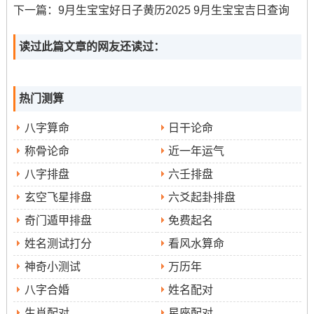
下一篇：
9月生宝宝好日子黄历2025 9月生宝宝吉日查询
此日也冲狗，生肖属狗者需留意。适合注重家族传承、需
读过此篇文章的网友还读过：
举行祭祀祈福仪式的家庭- 午时阳气最盛- 利于提升家运！
9月9日（星期二,农历七月十八）
热门测算
此日吉时安排在傍晚17时至18时59分（丁酉时）。适宜进
八字算命
日干论命
行开市、交易、立券、挂匾、祭祀、开光、进人口、入
称骨论命
近一年运气
宅、安床、出火、拆卸等活动。
八字排盘
六壬排盘
忌讳嫁娶、立碑、出行、伐木、安葬、行丧、移徙、纳
玄空飞星排盘
六爻起卦排盘
畜...此日冲猪煞东，生肖属猪者不宜选用此日搬迁。适合
奇门遁甲排盘
免费起名
商户与住家同步搬迁，或需在同时安顿商铺与住宅的家
姓名测试打分
看风水算命
庭，傍晚入宅别有一番意境？!
神奇小测试
万历年
9月12日（星期五，农历七月二十一）
八字合婚
姓名配对
此日为天德黄道 -三合吉日;星宿为虚日鼠，五行属水。吉
生肖配对
星座配对