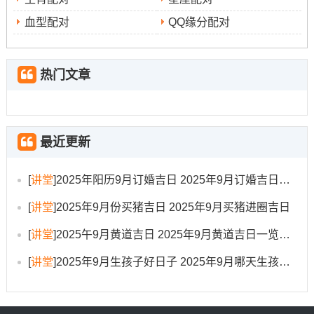
时安排在上午9至11时（巳时）...宜于搬家、修造、动土。
血型配对
QQ缘分配对
忌讳开仓、出货...此日搬家吉日指数高达98分~是本月非常
理想的选择之一！适合需在搬家后进行小规模修缮或布置
的家庭，吉日吉时行动 -事半功倍！
热门文章
9月15日（星期一- 农历七月二十四）
不瞒你说，日吉时有三个时段:中午11时至12时59分（丙午
最近更新
时）、傍晚17时至18时59分（己酉时）、夜间21时至22时
59分（辛亥时）...适宜进行开市、交易、立券、挂匾、开
[
讲堂
]
2025年阳历9月订婚吉日 2025年9月订婚吉日有哪几天
光、出行、入宅、移徙、安床、出火、上梁等活动。忌讳
[
讲堂
]
2025年9月份买猪吉日 2025年9月买猪进圈吉日
作灶、行丧、理发、乘船、嫁娶、安葬！此日冲蛇煞西- 生
肖属蛇者需谨慎。适合行程安排紧凑、需在傍晚或夜间完
[
讲堂
]
2025午9月黄道吉日 2025年9月黄道吉日一览表大全
成入宅仪式的家庭 夜间吉时亦可汇聚能量?
[
讲堂
]
2025年9月生孩子好日子 2025年9月哪天生孩子比较好
9月17日（星期三，农历七月二十六）