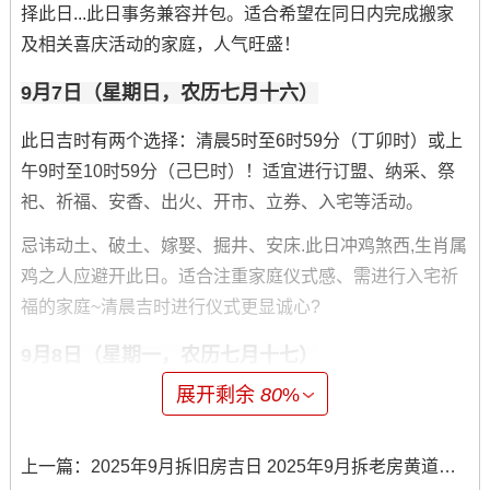
择此日...此日事务兼容并包。适合希望在同日内完成搬家
及相关喜庆活动的家庭，人气旺盛！
9月7日（星期日，农历七月十六）
此日吉时有两个选择：清晨5时至6时59分（丁卯时）或上
午9时至10时59分（己巳时）！适宜进行订盟、纳采、祭
祀、祈福、安香、出火、开市、立券、入宅等活动。
忌讳动土、破土、嫁娶、掘井、安床.此日冲鸡煞西,生肖属
鸡之人应避开此日。适合注重家庭仪式感、需进行入宅祈
福的家庭~清晨吉时进行仪式更显诚心?
9月8日（星期一，农历七月十七）
展开剩余
80
%
此日为玉堂黄道- 月德合日 -星宿为牛金牛，五行属金。吉
时安排在中午11时至13时（午时）。宜于搬家、祭祀、祈
福。忌讳嫁娶、安葬。
上一篇：
2025年9月拆旧房吉日 2025年9月拆老房黄道吉日