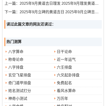
3.公历2025年9月29日（星期一）
：此日为农历八月初
上一篇：
2025年9月黄道吉日理发 2025年9月理发黄道吉日
八...当日吉时像...这些:辛卯时（5:00-6:59）、壬辰时（7：
下一篇：
2025年9月立碑的黄道吉日 2025年9月立碑吉日查询表
00-8:59）、乙未时（13:00-14：59）、丙申时（15:00-
16:59）、丁酉时（17：00-18：59）。
读过此篇文章的网友还读过：
此日宜祈福、求嗣。
4.公历2025年9月1日（星期一）
热门测算
:此日为农历七月初
十。当日吉时重要是：丁巳时（9:00-10：59）、癸亥时
八字算命
日干论命
（21:00-22:59）。
称骨论命
近一年运气
注意事项同适用建议
八字排盘
六壬排盘
玄空飞星排盘
六爻起卦排盘
选择吉日的前提是确保母婴健康与安全~要记得遵从专业医
奇门遁甲排盘
免费起名
生的医学建议同介绍、不可为了追求吉日而违背科学。除
了选择吉日吉时当日的吉方位也值得关注、母亲的生产方
姓名测试打分
看风水算命
位若能避开岁破、三煞等不利方位，面向吉方，被认为对
神奇小测试
万历年
宝宝运势更有助益。