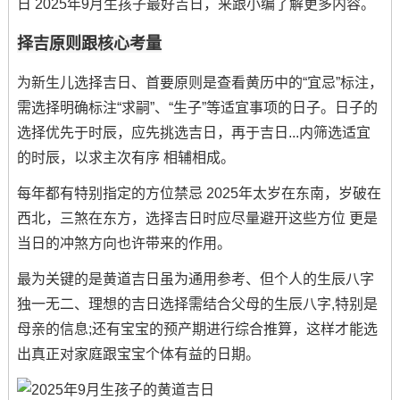
日 2025年9月生孩子最好吉日，来跟小编了解更多内容。
择吉原则跟核心考量
为新生儿选择吉日、首要原则是查看黄历中的“宜忌”标注，
需选择明确标注“求嗣”、“生子”等适宜事项的日子。日子的
选择优先于时辰，应先挑选吉日，再于吉日...内筛选适宜
的时辰，以求主次有序 相辅相成。
每年都有特别指定的方位禁忌 2025年太岁在东南，岁破在
西北，三煞在东方，选择吉日时应尽量避开这些方位 更是
当日的冲煞方向也许带来的作用。
最为关键的是黄道吉日虽为通用参考、但个人的生辰八字
独一无二、理想的吉日选择需结合父母的生辰八字,特别是
母亲的信息;还有宝宝的预产期进行综合推算，这样才能选
出真正对家庭跟宝宝个体有益的日期。