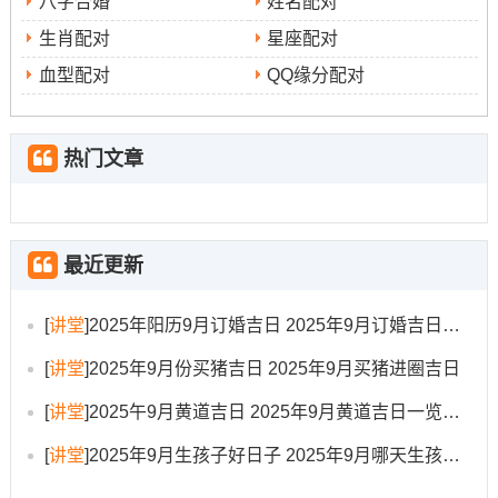
八字合婚
姓名配对
最佳的吉日是那个既符合传统吉祥寓意~又与家庭实际情况
生肖配对
星座配对
完美契合的日子 -需综合考虑孕妇的身体状况、胎儿的发育
血型配对
QQ缘分配对
情况、医院的安排再加上家庭的准备情况。
例子研究
热门文章
假设一位准妈妈计划在2025年9月生产~其生辰八字五行喜
木。在选择吉日时便会优先考虑那些跟木属性相生相合的
日子！2025年9月22日（甲寅日）被部分资料提及为黄道
最近更新
吉日，且其天干地支五行属木...
[
讲堂
]
2025年阳历9月订婚吉日 2025年9月订婚吉日有哪几天
在这对于五行喜木的母亲与家庭而言,便是一个值得重点考
虑的日期。再结合当日的吉时（需进一步依据尤其指定吉
[
讲堂
]
2025年9月份买猪吉日 2025年9月买猪进圈吉日
日查询）与避开冲煞方位（拿…来说该日若冲某生肖- 则家
[
讲堂
]
2025午9月黄道吉日 2025年9月黄道吉日一览表大全
庭中该生肖的成员可稍作回避） -便可以发展成一个更为个
性化的择吉方法.
[
讲堂
]
2025年9月生孩子好日子 2025年9月哪天生孩子比较好