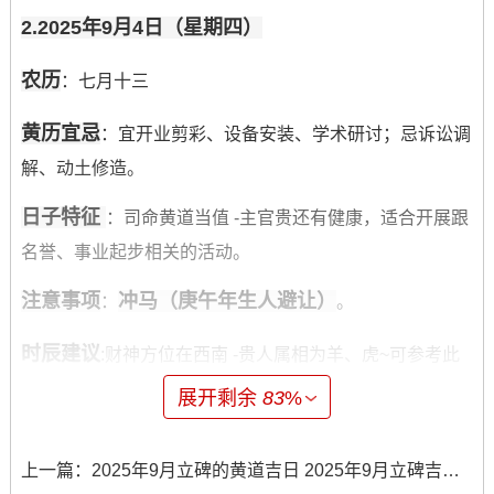
2.2025年9月4日（星期四）
农历
：七月十三
黄历宜忌
：宜开业剪彩、设备安装、学术研讨；忌诉讼调
解、动土修造。
日子特征
：司命黄道当值 -主官贵还有健康，适合开展跟
名誉、事业起步相关的活动。
注意事项
冲马（庚午年生人避让）
：
。
时辰建议
:财神方位在西南 -贵人属相为羊、虎~可参考此
安排事宜。
展开剩余
83
%
3.2025年9月8日（星期一）
上一篇：
2025年9月立碑的黄道吉日 2025年9月立碑吉日查询表
农历
:七月十七