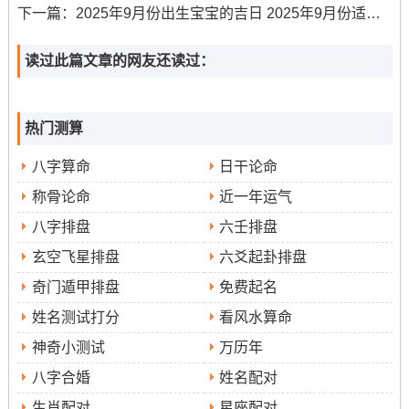
下一篇：
2025年9月份出生宝宝的吉日 2025年9月份适合宝宝出生的日子
黄历宜忌
:宜纳采问名、求医问药、搬迁入宅；忌破土安
读过此篇文章的网友还读过：
葬、船舶出行。
日子特征
：青龙黄道日；代表生机跟贵人利于求取好
热门测算
运、移动迁居及寻求帮助之事。
八字算命
日干论命
注意事项
冲狗（甲戌年生人避让）
:
...
称骨论命
近一年运气
时辰建议
:文昌位在正东,利于学习、创作事宜 -随身佩玉可
八字排盘
六壬排盘
增运。
玄空飞星排盘
六爻起卦排盘
奇门遁甲排盘
免费起名
4.2025年9月10日（星期三）
姓名测试打分
看风水算命
农历
：七月十九
神奇小测试
万历年
八字合婚
姓名配对
黄历宜忌
:宜祭祀祈福、诉讼维护合法权益、求学考试；
生肖配对
星座配对