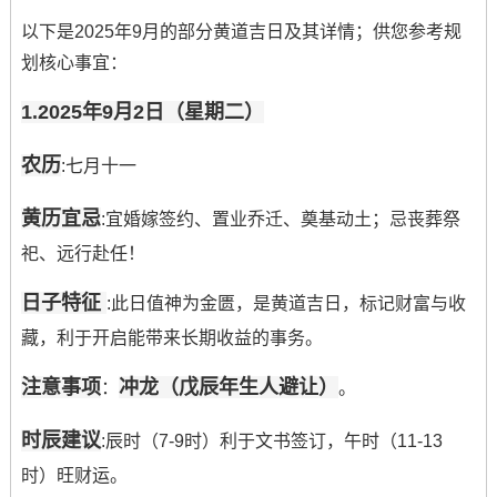
以下是2025年9月的部分黄道吉日及其详情；供您参考规
划核心事宜：
1.2025年9月2日（星期二）
农历
:七月十一
黄历宜忌
:宜婚嫁签约、置业乔迁、奠基动土；忌丧葬祭
祀、远行赴任！
日子特征
:此日值神为金匮，是黄道吉日，标记财富与收
藏，利于开启能带来长期收益的事务。
注意事项
冲龙（戊辰年生人避让）
：
。
时辰建议
:辰时（7-9时）利于文书签订，午时（11-13
时）旺财运。