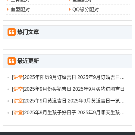
忌婚嫁合婚、动土开仓。
血型配对
QQ缘分配对
日子特征
:天德黄道日，主福德同化解凶煞~适宜祈求平
安、公正之事及学术追求。
热门文章
注意事项
冲鼠（丙子年生人避让）
:
。
时辰建议
：协作属相为猴、龙，可寻求这些属相者协助。
最近更新
5.2025年9月14日（星期日）
[
讲堂
]
2025年阳历9月订婚吉日 2025年9月订婚吉日有哪几天
农历
:七月廿三
[
讲堂
]
2025年9月份买猪吉日 2025年9月买猪进圈吉日
黄历宜忌
:宜装修动工、家具入室、美容美发；忌开业庆
[
讲堂
]
2025午9月黄道吉日 2025年9月黄道吉日一览表大全
典、远行迁徙。
[
讲堂
]
2025年9月生孩子好日子 2025年9月哪天生孩子比较好
日子特征
:玉堂黄道日，标记高雅跟稳定，非常适合进行
美化环境、修缮内部的事务。