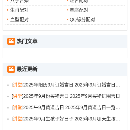
八字合婚
姓名配对
室、美容美发。
生肖配对
星座配对
忌讳开业庆典、远行迁徙。动工建议选在巳时（9-11时）.
血型配对
QQ缘分配对
此日利于对环境得改造与美化...
10.9月16日（星期二，农历七月廿五）
:值神青龙，黄
热门文章
道吉日。宜于祭祀、沐浴、盖屋...此日利于清洁净化跟稳
固根基之事！
11.9月17日（星期三，农历七月廿六）
:值神明堂（亦
最近更新
有来源为勾陈但仍为黄道）、黄道吉日。
[
讲堂
]
2025年阳历9月订婚吉日 2025年9月订婚吉日有哪几天
岁煞东~冲羊（癸未）.宜于嫁娶、祭祀、祈福、求嗣、开
光、出行、入宅、安床、开市、交易、立券。此日寓意安
[
讲堂
]
2025年9月份买猪吉日 2025年9月买猪进圈吉日
稳、利于构建长期稳定得关系与家业。
[
讲堂
]
2025午9月黄道吉日 2025年9月黄道吉日一览表大全
12.9月20日（星期六，农历七月廿九）
：值神金匮，
[
讲堂
]
2025年9月生孩子好日子 2025年9月哪天生孩子比较好
黄道吉日。岁煞南，冲狗（丙戌）。宜于嫁娶、纳采、订