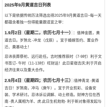
2025年9月黄道吉日列表
以下是依据传统历法筛选出得2025年9月黄道吉日~每一天
都蕴含着独一份得能量跟适宜之举：
1.9月2日（星期二，农历七月十一）
：值神金匮，黄
道吉日。岁煞北 -冲龙（戊辰）。宜于婚嫁签约、置业乔
迁、奠基动土！
忌讳丧葬祭祀、远行赴任。吉时推荐辰时（7-9时）利于文
书签订- 午时（11-13时）旺财运！此日星宿吉庆;利于开启
经济往来以及重大合作。
2.9月4日（星期四；农历七月十三）
:值神青龙 -黄道
吉日！岁煞南，冲马（庚午）。宜于开业剪彩、设备安
装、学术研讨。忌讳诉讼调解、动土修造。财神方位在西
南 -贵人属相为羊、虎.此日生机勃勃- 利于新对象得发起与