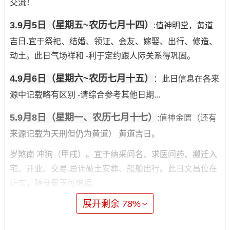
交流！
3.9月5日（星期五~农历七月十四）
:值神明堂，黄道
吉日.宜于祭祀、结婚、领证、会友、嫁娶、出行、修造、
动土。此日气场祥和 -利于定约跟人际关系得巩固。
4.9月6日（星期六~农历七月十五）
：此日信息在各来
源中记载略有区别 -请综合参考其他日期...
5.9月8日（星期一、农历七月十七）
:值神金匮（还有
来源记载为天刑但仍为黄道） 黄道吉日。
岁煞南 冲狗（甲戌）。宜于纳采问名、求医问药、搬迁入
宅、开业、交易.忌讳破土安葬、船舶出行。此日文昌位在
正东，随身佩玉可增运.
展开剩余
78
%
利于学习、沟通及移动之事。
6.9月10日（星期三 农历七月十九）
：值神天德；黄