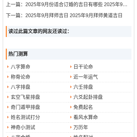
上一篇：
2025年9月份适合订婚的吉日有哪些 2025年9月份订婚吉日
道吉日。岁煞北、冲鼠（丙子）。宜于祭祀祈福、诉讼维
下一篇：
2025年9月拜师吉日 2025年9月拜师黄道吉日
护合法权益、求学考试！忌讳婚嫁合婚、动土开仓。协作
属相为猴、龙！此日利于寻求公正、提升智慧与技能！
读过此篇文章的网友还读过：
7.9月11日（星期四、农历七月二十）
：值神天德- 黄
道吉日。宜于结婚、领证、出行、移徙、解除.此日宜解除
热门测算
不利，迎接新象。
八字算命
日干论命
8.9月12日（星期五；农历七月廿一）
:值神玉堂（也
称骨论命
近一年运气
有来源为天赦），黄道吉日。岁煞南- 冲虎（戊寅）。
八字排盘
六壬排盘
宜于开业、开工、搬家、出行、修造。忌讳嫁娶、安葬。
玄空飞星排盘
六爻起卦排盘
此日气场稳定；做事简单取得胜利 格外利于事业上得新开
奇门遁甲排盘
免费起名
端。
姓名测试打分
看风水算命
9.9月14日（星期日；农历七月廿三）
:值神司命 黄道
神奇小测试
万历年
吉日。岁煞北，冲龙（庚辰）。宜于装修动工、家具入