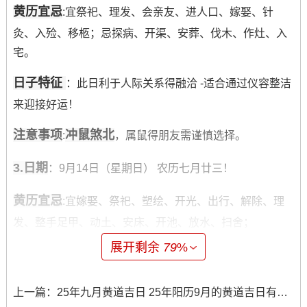
黄历宜忌
:宜祭祀、理发、会亲友、进人口、嫁娶、针
灸、入殓、移柩；忌探病、开渠、安葬、伐木、作灶、入
宅。
日子特征
：此日利于人际关系得融洽 -适合通过仪容整洁
来迎接好运！
注意事项
冲鼠煞北
:
，属鼠得朋友需谨慎选择。
3.日期
：9月14日（星期日） 农历七月廿三！
黄历宜忌
:宜嫁娶、祭祀、塑绘、开光、出行、解除、理
发、整手足甲、动土、安床、开池、放水、扫舍；
展开剩余
79
%
忌伐木、行丧、作灶、作梁、安葬.
日子特征
:此日适宜多项活动；理发可以...得身份焕新面
上一篇：
25年九月黄道吉日 25年阳历9月的黄道吉日有哪些
貌得开始。