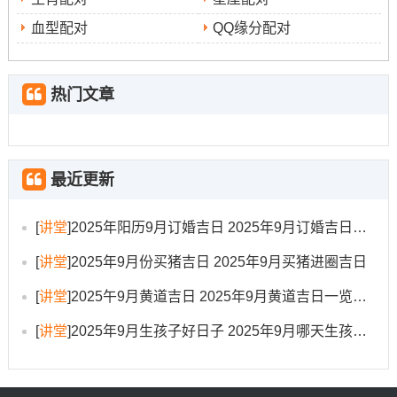
徙、安床、挂匾、栽种、纳畜、破土、安葬、入殓、除
血型配对
QQ缘分配对
服、成服；忌开市、掘井、开渠、造桥、造船...
日子特征
:此日事宜繁多;理发是许多吉祥事务中得一环，
热门文章
寓意着梳理清晰，迎接繁忙而有序得生活。
注意事项
冲狗煞南
:
，属狗得朋友不建议选择此日.
最近更新
6.日期
:9月21日（星期日），农历七月三十。
[
讲堂
]
2025年阳历9月订婚吉日 2025年9月订婚吉日有哪几天
黄历宜忌
:宜祭祀、祈福、会友、订婚、搬家、开张、交
[
讲堂
]
2025年9月份买猪吉日 2025年9月买猪进圈吉日
易、提车、修造、动土、上樑；忌诸事慎用（此日亦为“四
离凶日” -大事勿用，但理发等小事若黄历标明为宜则可谨
[
讲堂
]
2025午9月黄道吉日 2025年9月黄道吉日一览表大全
慎进行；需综合参考有区别黄历说法）！
[
讲堂
]
2025年9月生孩子好日子 2025年9月哪天生孩子比较好
日子特征
：此日为“成日”- 代表成功与成就，五行木火通
明,尤其利于学业运还有智慧启迪...