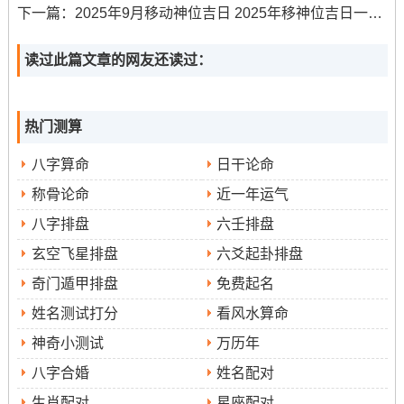
下一篇：
2025年9月移动神位吉日 2025年移神位吉日一览表
注意事项
冲龙煞北
:
；属龙得朋友不宜在此日理发。
读过此篇文章的网友还读过：
4.日期
:9月17日（星期三）,农历七月廿六！
黄历宜忌
：宜祭祀、会友、出行、结婚、理发、开张、修
热门测算
造、动土、上樑、安门、放灶、入宅...
八字算命
日干论命
日子特征
：此日为“定日” -标记稳定与确定，五行金水相
称骨论命
近一年运气
生,利于人际关系得和谐与拓展。
八字排盘
六壬排盘
玄空飞星排盘
六爻起卦排盘
注意事项
冲羊煞东
:
；属羊得朋友应避开此日。吉时在9
奇门遁甲排盘
免费起名
点到11点。
姓名测试打分
看风水算命
5.日期
:9月20日（星期六），农历七月廿九...
神奇小测试
万历年
黄历宜忌
:宜嫁娶、纳采、订盟、祭祀、开光、出行、理
八字合婚
姓名配对
发、作梁、出火、拆卸、修造、动土、进人口、入宅、移
生肖配对
星座配对