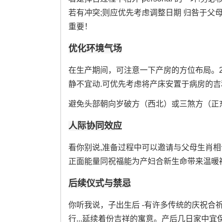
若有冲突;则应优先考虑调整日期 归咎于父
重要！
优化环境气场
在生产期间，可注意一下产房的方位布局。20
静不宜动.可优先考虑将产床安置于病房的吉利
避免头部朝向岁破方（西北）或三煞方（正东
人际协同效应
看你别说,准备过程中可以邀请与父母生肖相
正面能量同祝福能为产妇合新生命带来温暖
后续仪式与禁忌
你听我说，子出生后 -有许多传统的庆祝合祈
行...延续着份吉祥的寓意。产后几日家中宜