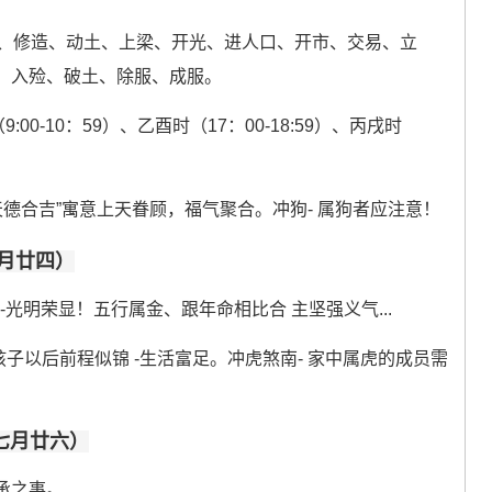
、修造、动土、上梁、开光、进人口、开市、交易、立
、入殓、破土、除服、成服。
9:00-10：59）、乙酉时（17：00-18:59）、丙戌时
一;“天德合吉”寓意上天眷顾，福气聚合。冲狗- 属狗者应注意！
七月廿四）
 -光明荣显！五行属金、跟年命相比合 主坚强义气...
孩子以后前程似锦 -生活富足。冲虎煞南- 家中属虎的成员需
历七月廿六）
承之事。