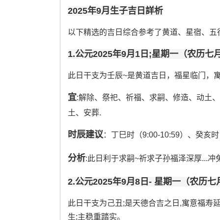
2025年9月生子吉日詳析
以下精选的吉日综合参考了黄道、星宿、五
1.公元2025年9月1日;星期一（农历七
此日干支为壬辰~是黄道吉日，福星临门，寓
宜
:解除、祭祀、祈福、求嗣、修造、动土
土、安葬.
时辰建议
：丁巳时（9:00-10:59）、癸亥时（2
分析
:此日利于求嗣~祈求子孙福泽深厚..
2.公元2025年9月8日- 星期一（农历
此日干支为己丑;是天德合吉之日,寓意福寿延年
生;主稳重踏实。