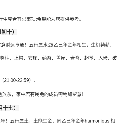
行生克合宜忌事项;希望能为您提供参考。
月初十）
意财运亨通！五行属水;跟乙巳年金年相生，生机勃勃.
、竖柱、上梁、安床、纳畜、盖屋、合脊、起基、入殓、破
1:00-22:59）.
.冲兔煞东，家中若有属兔的成员需稍加留意！
七月十七）
！五行属土，土能生金，同乙巳年金年harmonious 相