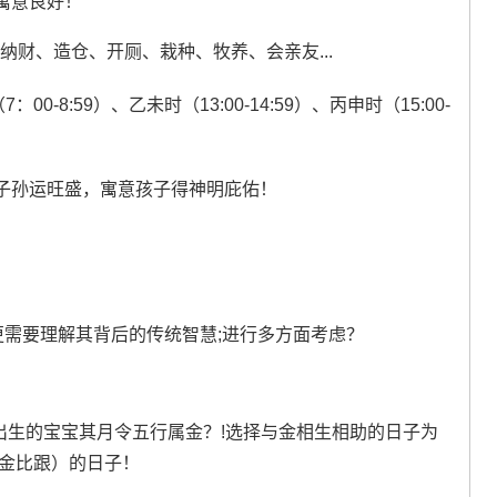
寓意良好！
纳财、造仓、开厕、栽种、牧养、会亲友...
：00-8:59）、乙未时（13:00-14:59）、丙申时（15:00-
~此日祈求子孙运旺盛，寓意孩子得神明庇佑！
更需要理解其背后的传统智慧;进行多方面考虑？
月出生的宝宝其月令五行属金？!选择与金相生相助的日子为
金金比跟）的日子！