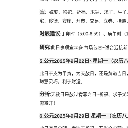
宜
：嫁娶、祭祀、祈福、求嗣、求子、生子
宅、移徙、安床、开市、交易、立券、挂匾
时辰建议
:丁卯时（5:00-6:59）、庚午时（11
研究
:此日事项宜众多 气场包容~适合迎接新
5.公元2025年9月22日~星期一（农
此日干支为甲寅，为天赦日，还是黄道吉日，
聪慧灵巧，利于财运。
分析
:天赦日是赦过宥罪之日~祈福、求子尤
需避开！
6.公元2025年9月29日 星期一（农历