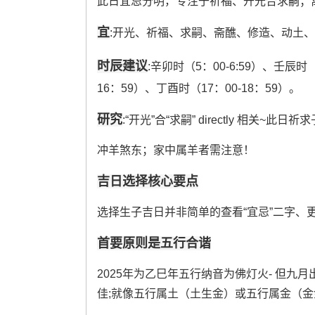
此日宜忌分明，专注于祈福、开光合求嗣；
宜
:开光、祈福、求嗣、斋醮、修造、动土、
时辰建议
:辛卯时（5：00-6:59）、壬辰时（7
16：59）、丁酉时（17：00-18：59）。
研究
:“开光”合“求嗣” directly 相关
冲羊煞东；家中属羊者需注意！
吉日选择核心要点
选择生子吉日并非简单的查看“宜忌”二字、
首要原则是五行合谐
2025年为乙巳年五行纳音为佛灯火- 但九
佳;就像五行属土（土生金）或五行属金（