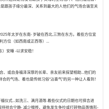
母是跟孩子缘分最深、关系到最大的人他们的气场合谐至关
25年太岁在东南- 岁破在西北,三煞在东方。着些方位宜
方位（如西南或正西等）...
）安睡 -以求安稳！
合、或自身福泽深厚的长辈、亲友前来探望相助...他们的
祥合的气场、着也是传统习俗“沾喜气”的另一种让人看到！
福仪式...如洗三、满月酒等.着些仪式的日期也可择吉进
保持祥合宁静- 减少喧哗，避免发生争吵或打碎物品等情形-