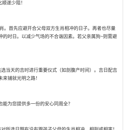
化顺遂少阻！
生肖。首先应避开合父母双方生肖相冲的日子。再者也尽量
冲的时日。以减少气场的不合谐因素。若父亲属狗~则需避
要挑选当天的吉时进行重要仪式（如剖腹产时间）。吉日配吉
未来铺就光明之路！
也能为您提供多一份的安心同周全？
.务必核对所选日期有没有跟孩子父母的生肖相冲、相刑或相害！