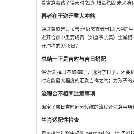
着寓意着孩子得天时之助- 根基稳固 未来演
再者在于避开重大冲煞
通过黄道吉日虽吉;但仍需查看当日所冲的
避开合家中重要成员（如直系亲属）生肖相
开冲狗的9月8日？
总结一下是吉时与吉日搭配
俗话说“择日不如撞时”，选对了日子，还
时方能最大程度的汇聚吉祥之气；为孩子的
流程合不相同注意事项
确定了吉日吉时部分传统的流程合注意事项
生肖适配性检查
着是择吉过程中格外 personal 的一环