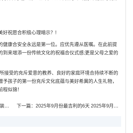
美好祝愿合积极心理暗示？!
的健康合安全永远是第一位。应优先遵从医嘱。在此前提
的到来增添一份传统文化的祝福合仪式感;更是父母之爱的
后所接受的充斥爱意的教养、良好的家庭环境合持续不断的
赠予孩子的第一份充斥文化底蕴与美好希冀的人生礼物，
前程似锦！
9月
下一篇：
2025年9月份最吉利的6天 2025年9月份哪天最吉利