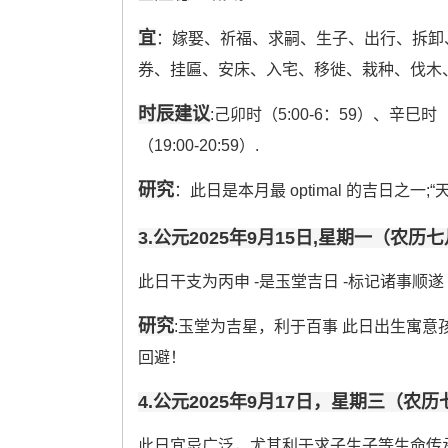
宜
：嫁娶、祈福、求嗣、生子、出行、拆卸
券、挂匾、安床、入宅、移徙、栽种、伐木
时辰建议
:己卯时（5:00-6：59）、辛巳时（
（19:00-20:59）.
研究
：此日是本月最 optimal 的吉日之
3.公元2025年9月15日,星期一（农历
此日干支为丙申 -是玉堂吉日 -标记诸事顺遂
研究
:玉堂为吉星，利于百事 此日出生寓意
回避！
4.公元2025年9月17日，星期三（农
此日宜忌广泛，尤其利于求子生子等生命传