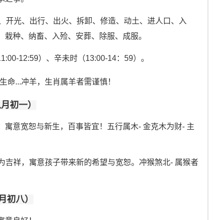
、开光、出行、出火、拆卸、修造、动土、进人口、入
、栽种、纳畜、入殓、安葬、除服、成服。
:00-12:59）、辛未时（13:00-14：59）。
生命...冲羊，生肖属羊者需谨慎！
历八月初一）
寓意宽恕与新生，百事皆宜！五行属木- 金克木为财- 主
为吉祥，寓意孩子带来新的希望与宽恕。冲猴煞北- 属猴者
八月初八）