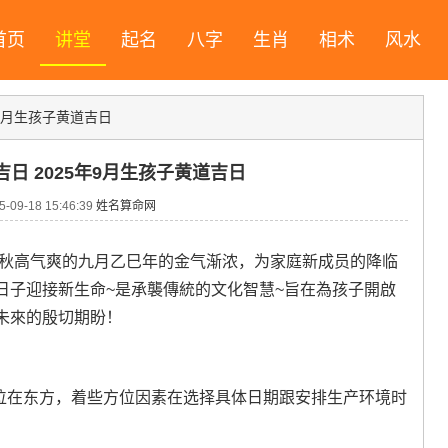
首页
讲堂
起名
八字
生肖
相术
风水
年9月生孩子黄道吉日
吉日 2025年9月生孩子黄道吉日
09-18 15:46:39
姓名算命网
;秋高气爽的九月乙巳年的金气渐浓，为家庭新成员的降临
日子迎接新生命~是承襲傳統的文化智慧~旨在為孩子開啟
未來的殷切期盼！
三煞位在东方，着些方位因素在选择具体日期跟安排生产环境时