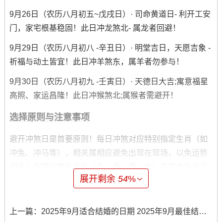
9月26日（农历八月初五~戊戌日）· 司命黄道日- 利开工安
门，家宅根基稳固！此日冲龙煞北- 属龙者回避！
9月29日（农历八月初八 -辛丑日）· 明堂吉日，天愿吉象 -
祈福与动土皆宜！此日冲羊煞东，属羊者勿参与！
9月30日（农历八月初九 -壬寅日）· 天德日大吉;寓意福星
高照、家运昌隆！此日冲猴煞北;属猴者需避开！
选择原则与注意事项
避开冲煞日是首要原则！每日冲煞对应特别指定生肖（如
冲兔、冲马等），相关属相应避免出现在现场，以免运势
相克！在同时煞位方位（东、南、西、北）不宜作为当日
展开剩余
54
%
动土起点，可先从吉方开工！
吉日优先选天德、月德、黄道日等吉星照耀之日,能化解施
上一篇：
2025年9月适合结婚的日期 2025年9月最佳结婚日期
工阻力，带来正能量！而月忌日或大小红煞日（如9月10