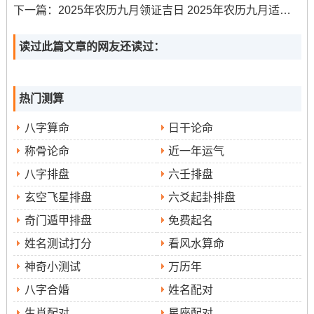
日、13日等）则煞气较重，易引发不顺 -务必规避！
下一篇：
2025年农历九月领证吉日 2025年农历九月适合领证的日子
择吉时辰的象征意义
读过此篇文章的网友还读过：
巳时（上午9点至11点）:阳气最盛、标记工程如火如荼、
顺利推进！此刻开工能借天时之力；破除障碍！
热门测算
午时（中午11点至13点）：玉堂黄道当值;利财运与家业兴
八字算命
日干论命
旺！此时动土寓意以后的日子生活丰足无忧！
称骨论命
近一年运气
申时（下午15点至17点）:天愿吉时标记心愿达成与长久稳
八字排盘
六壬排盘
固！适合进行安门、安灶等关键工序！
玄空飞星排盘
六爻起卦排盘
装修开工的全程注意事项
奇门遁甲排盘
免费起名
姓名测试打分
看风水算命
前期:提前跟邻居沟通工期 -避免扰民纠纷！现场清理干
净；以示对神灵尊重！准备好祭品（水果、糖果、茶
神奇小测试
万历年
酒）；择吉时举行简单仪式！
八字合婚
姓名配对
生肖配对
星座配对