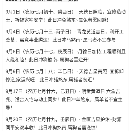
9月1日（农历七月初十、癸酉日）· 天德日照临，宜修造动
土，祈福家宅安宁！此日冲兔煞东~属兔者需回避！
9月4日（农历七月十三 -丙子日）· 青龙黄道吉日，利开工
奠基，寓意事业腾达！此日冲马煞南~属马者不宜参与！
9月8日（农历七月十七，庚辰日）·月德日加持;工程顺利且
人缘和睦！此日冲狗煞南- 属狗者需避开！
9月9日（农历七月十八；辛巳日）· 天德吉星高照 -宜拆卸
修造;家运兴旺！此日冲猪煞东;属猪者勿近！
9月17日（农历七月廿六，己丑日）· 明堂黄道日 六盒吉
兆、适合入宅与动土同步！此日冲羊煞东，属羊者不宜主
导！
9月20日（农历七月廿九，壬辰日）· 金匮吉星护佑~财源
同平安双丰收！此日冲狗煞南 属狗者需谨慎！