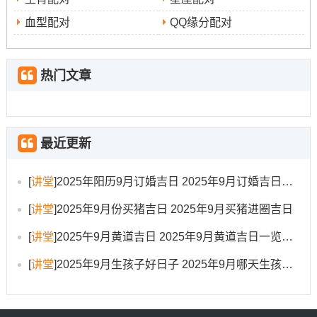
中期:严格遵守施工安全规范；定期检查质量！避免在凶方
（如岁破方位西北）先动土、优先从吉方（东南）开始作
血型配对
QQ缘分配对
业！
后期:完工后保持三日清净，使能量稳定！搬迁前安床择吉
热门文章
（如9月15日或27日），确保家宅气场和谐！
专属民俗仪式同风水布局
最近更新
动土仪式：业主敲下第一锤~也诵读吉祥话（如“开工大
吉、家宅平安”）！现场悬挂五色布条或朱砂书写的开工文
[
讲堂
]
2025年阳历9月订婚吉日 2025年9月订婚吉日有哪几天
疏,以辟邪招福！
[
讲堂
]
2025年9月份买猪吉日 2025年9月买猪进圈吉日
祭拜土地爷：准备五谷锦囊（稻、黍、稷、麦、菽）埋于
[
讲堂
]
2025午9月黄道吉日 2025年9月黄道吉日一览表大全
动土处~祈求土地神护佑工程平安！点燃香烛,全员共饮红
糖姜茶凝聚士气！
[
讲堂
]
2025年9月生孩子好日子 2025年9月哪天生孩子比较好
安门安灶仪式：安门时在门框放置祥安阁五帝钱~增强家宅
财运！安灶台避免朝向西北~宜靠东南方，标记衣食无忧！