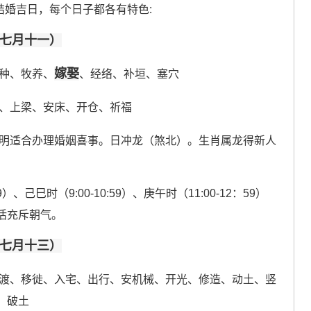
结婚吉日，每个日子都各有特色:
历七月十一）
嫁娶
种、牧养、
、经络、补垣、塞穴
、上梁、安床、开仓、祈福
说明适合办理婚姻喜事。日冲龙（煞北）。生肖属龙得新人
）、己巳时（9:00-10:59）、庚午时（11:00-12：59）
活充斥朝气。
历七月十三）
渡、移徙、入宅、出行、安机械、开光、修造、动土、竖
、破土