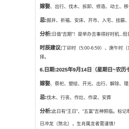
嫁娶
、出行、伐木、拆卸、修造、动土、移
忌:
掘井、祈福、安床、开市、入宅、挂匾
分析:
日值“吉期”！是举办吉事得好时机...
时辰建议:
丁卯时（5:00-6:59）、庚午时（1
择。
6.日期:2025年9月14日（星期日~农
嫁娶
、祭祀、塑绘、开光、出行、解除、理
忌:
伐木、行丧、作灶、作梁、安葬
分析:
此日有“王日”、“五富”吉神照临。标
日冲龙（煞北），生肖属龙者需谨慎！