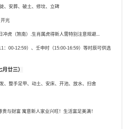
徙、安葬、破土、修坟、立碑
、开光
但日冲虎（煞南）.生肖属虎得新人需特别注意规避...
1：00-12:59）、壬申时（15:00-16:59）等时辰可供选
历七月廿三）
发、整手足甲、动土、安床、开池、放水、扫舍
记尊贵与财富 寓意新人家业兴旺！生活富足美满！