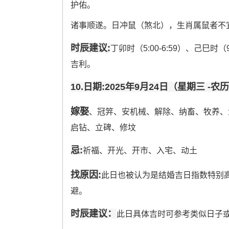
护佑。
诸事顺遂。日冲鼠（煞北），生肖属鼠者不
时辰建议:
丁卯时（5:00-6:59）、己巳时（
吉利。
10.日期:2025年9月24日（星期三 -
嫁娶
、冠笄、安机械、解除、纳畜、牧养、
启钻、立碑、修坟
忌:
祈福、开光、开市、入宅、动土
找原因:
此日也被认为是结婚吉日指数特别
避。
时辰建议：
此日具体吉时可参考类似日子