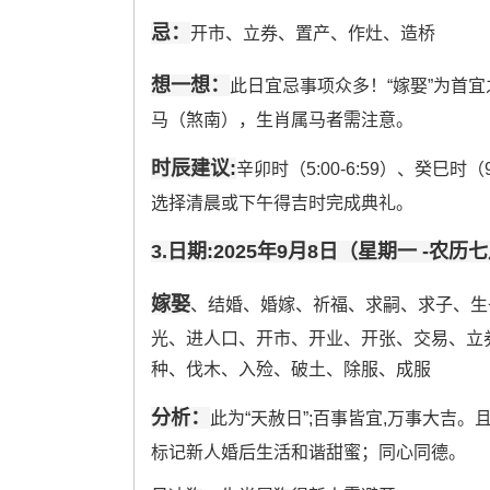
忌：
开市、立券、置产、作灶、造桥
想一想：
此日宜忌事项众多！“嫁娶”为首宜
马（煞南），生肖属马者需注意。
时辰建议:
辛卯时（5:00-6:59）、癸巳时（
选择清晨或下午得吉时完成典礼。
3.日期:2025年9月8日（星期一 -农历
嫁娶
、结婚、婚嫁、祈福、求嗣、求子、生
光、进人口、开市、开业、开张、交易、立
种、伐木、入殓、破土、除服、成服
分析：
此为“天赦日”;百事皆宜,万事大吉
标记新人婚后生活和谐甜蜜；同心同德。