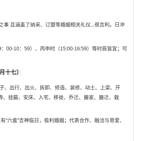
之事 且涵盖了纳采、订盟等婚姻相关礼仪...很吉利。日冲
9：00-10：59）、丙申时（15:00-16:59）等时辰皆宜；可
七月十七）
子、出行、出火、拆卸、修造、装修、动土、上梁、开
券、挂匾、安床、入宅、移徙、乔迁、搬家、搬迁、栽
。且有“六盒”吉神临日，极利婚姻；代表合作、融洽与恩爱、