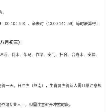
宜。
9：00-10：59）、辛未时（13:00-14：59）等时辰算得上
农历八月初三）
沐浴、伐木、架马、作梁、安门、扫舍、合寿木、安葬、
高得一天。日冲虎（煞南），生肖属虎得新人需非常注意规
或咨询专业人士，但需注意避开冲煞时段。