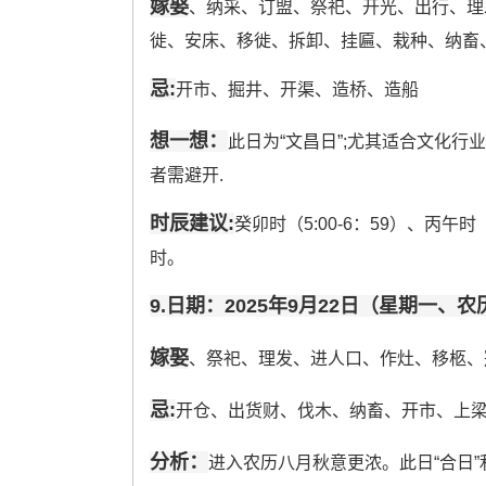
嫁娶
、纳采、订盟、祭祀、开光、出行、理
徙、安床、移徙、拆卸、挂匾、栽种、纳畜
忌:
开市、掘井、开渠、造桥、造船
想一想：
此日为“文昌日”;尤其适合文化
者需避开.
时辰建议:
癸卯时（5:00-6：59）、丙午时（1
时。
9.日期：2025年9月22日（星期一、
嫁娶
、祭祀、理发、进人口、作灶、移柩、
忌:
开仓、出货财、伐木、纳畜、开市、上
分析：
进入农历八月秋意更浓。此日“合日”