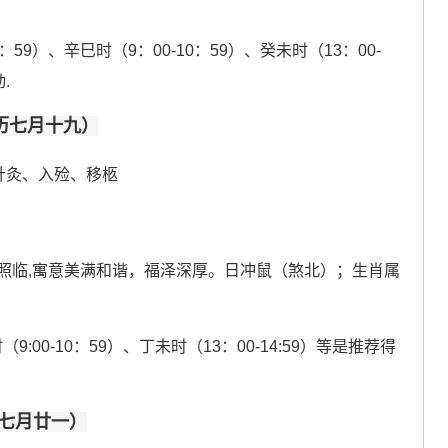
6：59）、辛巳时（9：00-10：59）、癸未时（13：00-
.
农历七月十九）
针灸、入殓、移柩
吉星照临,寓意美满和谐，福泽深厚。日冲鼠（煞北）；生肖属
（9:00-10：59）、丁未时（13：00-14:59）等是推荐得
历七月廿一）