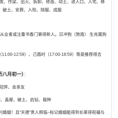
发、作梁、出火、拆卸、修造、动土、进人口、入宅、移
、破土、安葬、入殓、除服、成服
行业从业者或注重书香门第得新人。日冲狗（煞南） 生肖属狗
1:00-12:59）、己酉时（17:00-18:59）等是推荐得吉
农历八月初一）
冠笄、会亲友
梁、盖屋、破土、启钻、栽种
利婚姻！且“天德”贵人照临~标记婚姻能得到长辈得祝福与