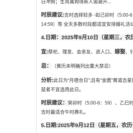
日冲狗；生肖属狗得新人需避开...
时辰建议:
吉时选择较多 -如己卯时（5:00-
14:59）等 全天多数时段都适宜安排婚礼活动
4.日期：2025年9月10日（星期三，
宜:
嫁娶
祭祀、理发、会亲友、进人口、
、
忌：
（黄历未明确列出重大禁忌）
分析:
此日为“月德合日”;且有“金匮”黄道
鼠者不宜选用此日。
时辰建议：
癸卯时（5:00-6：59）、乙巳时
吉时最适合午时典礼。
5.日期:2025年9月12日（星期五，农