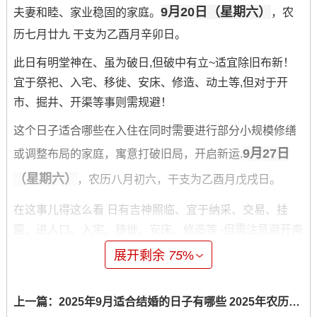
9月20日（星期六）
夫妻和睦、家业稳固的家庭。
，农
历七月廿九 干支为乙酉月辛卯日。
此日有明堂神在、虽为破日,但破中有立~适宜除旧布新！
宜于祭祀、入宅、移徙、安床、修造、动土等,但对于开
市、掘井、开渠等事则需规避！
这个日子适合哪些在入住在同时需要进行部分小规模修缮
9月27日
或调整布局的家庭，寓意打破旧局，开启新运.
（星期六）
，农历八月初六，干支为乙酉月戊戌日。
在这事儿得这么看 日有吉神照临、宜于纳采、交易、挂
匾、进人口、入宅、移徙、安床、修造等 -但需注意避开斋
醮、嫁娶、行丧、动土等事项...此日利于促进家庭人际关
展开剩余
75
%
系的和谐~更适合人口较多或常有宾客往来的家庭，帮助提
升家宅的人气与声望！
上一篇：
2025年9月适合结婚的日子有哪些 2025年农历9月有哪些适合结婚的日子