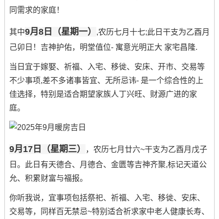
同需求的家庭！
9月8日（星期一）
其中
,农历七月十七;此日干支为乙酉月
己卯日！吉神护佑，明堂值位- 寓意光明正大 家宅昌隆.
当日宜于嫁娶、祈福、入宅、移徙、安床、开市、交易等
不少事项,差不多诸事皆宜、无所忌讳- 是一个综合性的上
佳选择，特别是适合期望家族人丁兴旺、财源广进的家
庭。
9月17日（星期三）
，农历七月廿六~干支为乙酉月戊子
日。此日有天德合、月德合、金匮等吉神齐聚,标记天道公
允、积累财富与福报。
你听我说，宜事项包括祭祀、祈福、入宅、移徙、安床、
交易等，同样百无禁忌~特别适合祈求家中老人健康长寿、