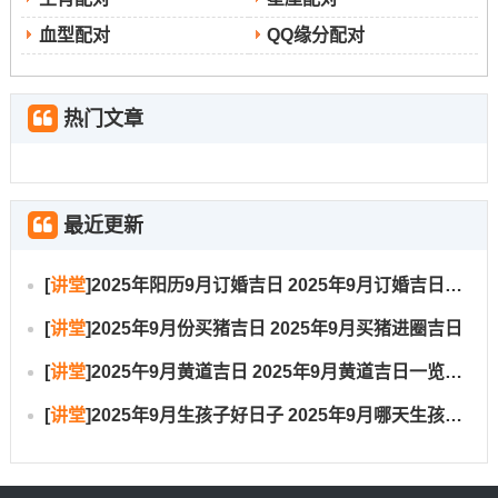
程，以免触怒太岁，招致不便！若无法避免，应选
血型配对
QQ缘分配对
择吉时先行化解！岁破之西北方亦忌动土兴工。个
人的生肖若与当日干支相冲;则最佳避开此日举行核
热门文章
心仪式，冲马之日属马者慎用，冲鸡之日属鸡者回
避.
三煞位宜静
：Year 2025年三煞位在东方，此方
位全年宜静不宜动,切忌在此方动土、修造、钻墙、
最近更新
打钉,否则易引动煞气~关系到家人健康与运势。若
[
讲堂
]
2025年阳历9月订婚吉日 2025年9月订婚吉日有哪几天
遇必要施工，必须选择吉日吉时先行化解安抚！
紫
[
讲堂
]
2025年9月份买猪吉日 2025年9月买猪进圈吉日
白九星飞临
：依据九宫飞星理论 -Year 2025年九月
[
讲堂
]
2025午9月黄道吉日 2025年9月黄道吉日一览表大全
各方位的能量流转同样有变化。正东方位九月为三
[
讲堂
]
2025年9月生孩子好日子 2025年9月哪天生孩子比较好
碧木星飞临，本年却是九紫火星 -木火相生,需防口
舌是非，可在此方摆放红色饰品以调和...中宫方位本