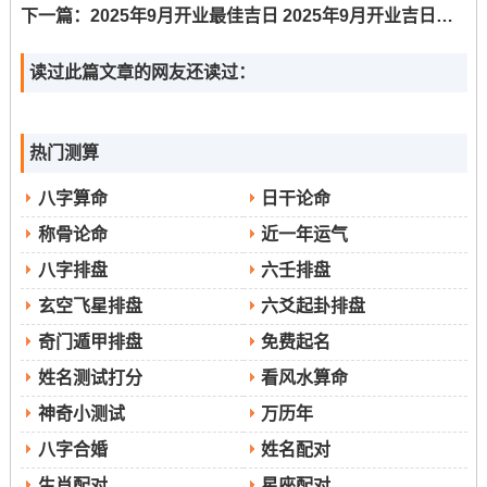
9月4日（星期四）
除了上述日子 -
；农历七月十三,丙子
下一篇：
2025年9月开业最佳吉日 2025年9月开业吉日有哪些
日，青龙值位，亦是宜于入宅、移徙的吉日。
读过此篇文章的网友还读过：
9月7日（星期日）
~农历七月十六 己卯日，明堂当值；
9月9日（星期二）
同样适合安宅立券。而
- 农历七月十
热门测算
八;虽宜入宅安床- 但当日忌嫁娶、出行、安葬等事 -选择时
需多方面考虑！
八字算命
日干论命
称骨论命
近一年运气
每一条宜忌都承载着古人对于天时、地利、人与和谐统一
的深刻理解 -值得仔细揣摩同遵循！
八字排盘
六壬排盘
玄空飞星排盘
六爻起卦排盘
水要则2025年为农历乙巳年太岁方位居于东南，岁
奇门遁甲排盘
免费起名
破之位则位于西北，三煞方临于东方.在进行暖房仪
姓名测试打分
看风水算命
式或日常布置时这些方位需非常留意！
太岁与冲
神奇小测试
万历年
煞
：太岁位尊;不宜冒犯。Year 2025年家的东南方
八字合婚
姓名配对
位不宜进行大规模的凿墙、挖土、拆卸等动土工
生肖配对
星座配对