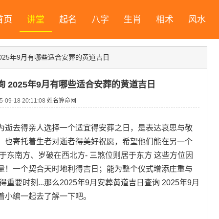
首页
讲堂
起名
八字
生肖
相术
风水
2025年9月有哪些适合安葬的黄道吉日
询 2025年9月有哪些适合安葬的黄道吉日
09-18 20:11:08
姓名算命网
为逝去得亲人选择一个适宜得安葬之日，是表达哀思与敬
；也寄托着生者对逝者得美好祝愿，希望他们能在另一个
于东南方、岁破在西北方- 三煞位则居于东方 这些方位因
量！一个契合天时地利得吉日；能为整个仪式增添庄重与
要时刻...那么2025年9月安葬黄道吉日查询 2025年9月
着小编一起去了解一下吧。