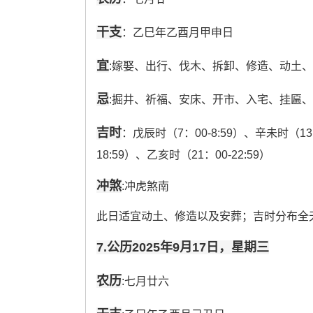
干支
：乙巳年乙酉月甲申日
宜
:嫁娶、出行、伐木、拆卸、修造、动土
忌
:掘井、祈福、安床、开市、入宅、挂匾
吉时
：戊辰时（7：00-8:59）、辛未时（13:0
18:59）、乙亥时（21：00-22:59）
冲煞
:冲虎煞南
此日适宜动土、修造以及安葬；吉时分布全
7.公历2025年9月17日，星期三
农历
:七月廿六