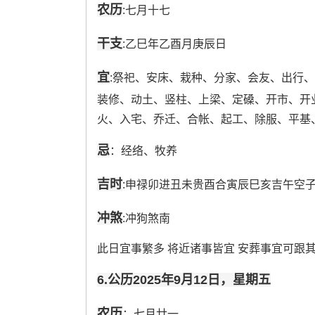
农历
:七月十七
干支
:乙巳年乙酉月庚辰日
宜
:祭祀、安床、栽种、分家、会友、出行
装修、动土、竖柱、上梁、定磉、开市、开
火、入宅、乔迁、合帐、起工、除服、平基
忌
：经络、牧养
吉时
:申禄卯进丑未贵酉合寅辰巳亥吉午空
冲煞
:冲狗煞南
此日宜事繁多 将近诸事皆宜 安葬事宜可跟
6.公历2025年9月12日，星期五
农历
：七月廿一