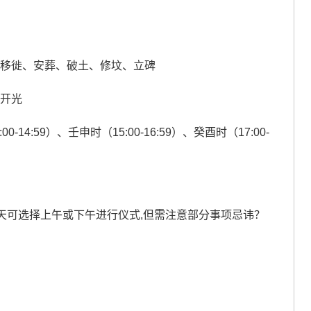
、移徙、安葬、破土、修坟、立碑
、开光
0-14:59）、壬申时（15:00-16:59）、癸酉时（17:00-
天可选择上午或下午进行仪式,但需注意部分事项忌讳？