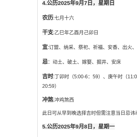
4.公历2025年9月7日，星期日
农历
:七月十六
干支
:乙巳年乙酉月己卯日
宜
:订盟、纳采、祭祀、祈福、安香、出火
忌
：动土、破土、嫁娶、掘井、安床
吉时
:丁卯时（5:00-6：59）、庚午时（11:0
20:59）
冲煞
:冲鸡煞西
此日可从早到晚选择吉时但需注意当日忌讳
5.公历2025年9月8日，星期一