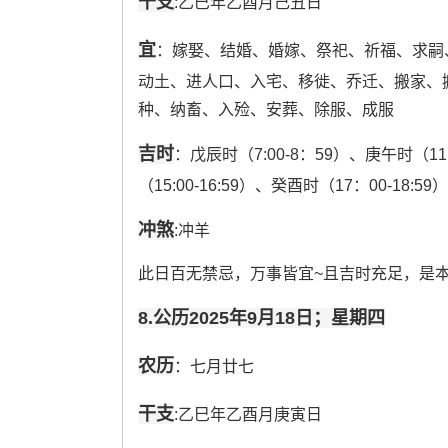
干支
:乙巳年乙酉月己丑日
宜
：嫁娶、结婚、婚嫁、祭祀、祈福、求嗣
动土、进人口、入宅、移徙、乔迁、搬家、
种、纳畜、入殓、安葬、除服、成服
吉时
：戊辰时（7:00-8：59）、庚午时（11:
（15:00-16:59）、癸酉时（17：00-18:5
冲煞
:冲羊
此日百无禁忌，万事皆宜~且吉时充足，是
8.公历2025年9月18日；星期四
农历
：七月廿七
干支
:乙巳年乙酉月庚寅日