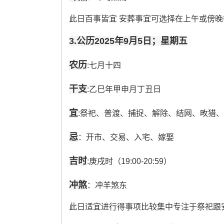
此日百事皆宜 安葬事宜可选择在上午或傍
3.公历2025年9月5日；星期五
农历
:七月十四
干支
:乙巳年甲申月丁丑日
宜
:祭祀、普渡、捕捉、解除、结网、畋猎
忌
：开市、交易、入宅、嫁娶
吉时
:庚戌时（19:00-20:59）
冲煞
：冲羊煞东
此日适宜进行得事项比较集中专注于祭祀跟