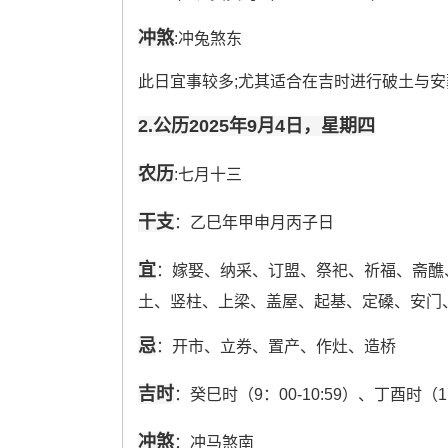
冲煞
:冲兔煞东
此日宜事较多;尤其适合在吉时进行破土与
2.公历2025年9月4日，星期四
农历
:七月十三
干支
：乙巳年甲申月丙子日
宜
：嫁娶、纳采、订盟、祭祀、祈福、斋醮
土、竖柱、上梁、盖屋、起基、定磉、安门
忌
：开市、立券、置产、作灶、造桥
吉时
：癸巳时（9：00-10:59）、丁酉时（17:0
冲煞
：冲马煞南