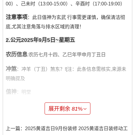
00）、己未时（13:00-15:00）、辛酉时（17:00-19:00）
注意事项
：此日值神为玄武 行事需更谨慎，确保清洁彻
底,尤其注意角落与排水区域的清理！
2.公元2025年9月5日~星期五
农历信息
:农历七月十四、乙巳年甲申月丁丑日
冲煞
：冲羊（丁丑）煞东？![注：此条信息需核实,来源未
明确提及
值神
：明堂
建除十二神
:执日
展开剩余
81
%
二十八星宿
：娄金狗宿星
上一篇：
2025黄道吉日9月份装修 2025黄道吉日装修动工