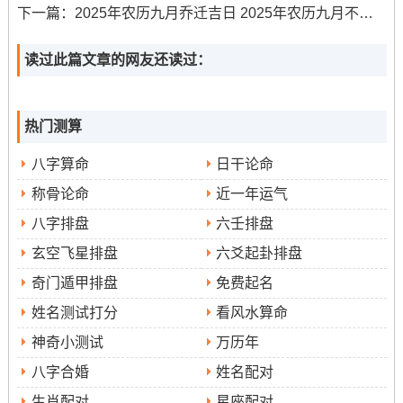
吉时
:壬寅时（03:00-05：00）、癸卯时（05:00-
下一篇：
2025年农历九月乔迁吉日 2025年农历九月不能搬家吗
07:00）、乙巳时（09：00-11:00）、戊申时（15:00-
17:00）、庚戌时（19:00-21：00）、辛亥时（21：00-
读过此篇文章的网友还读过：
23：00）
注意事项
:明堂当值,利于大规模整理~适合处理废旧物品，
热门测算
让家居环境焕然一新！
八字算命
日干论命
3.公元2025年9月14日，星期日
称骨论命
近一年运气
八字排盘
六壬排盘
农历信息
:农历七月廿三 乙巳年乙酉月丙戌日
玄空飞星排盘
六爻起卦排盘
冲煞
:冲龙（丙戌）煞北
奇门遁甲排盘
免费起名
姓名测试打分
看风水算命
值神
:天牢
神奇小测试
万历年
二十八星宿
:星日马宿星
八字合婚
姓名配对
生肖配对
星座配对