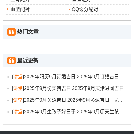
吉时
：庚寅时（03:00-05：00）、壬辰时（07:00-
血型配对
QQ缘分配对
09:00）、癸巳时（09:00-11：00）、丙申时（15:00-17：
00）、丁酉时（17:00-19：00）、己亥时（21:00-23：
00）
热门文章
宜
:有打扫（扫舍）
注意事项
：此日虽值天牢，但“除日”寓意除旧布新，宜进
最近更新
行消毒杀菌等详细清洁~格外注意厨房同卫生间？
4.公元2025年9月18日；星期四
[
讲堂
]
2025年阳历9月订婚吉日 2025年9月订婚吉日有哪几天
[
讲堂
]
2025年9月份买猪吉日 2025年9月买猪进圈吉日
农历信息
:农历七月廿七- 乙巳年乙酉月庚寅日
[
讲堂
]
2025午9月黄道吉日 2025年9月黄道吉日一览表大全
冲煞
:冲猴（庚寅）煞北?[注:此条信息需核实~来源未明确
[
讲堂
]
2025年9月生孩子好日子 2025年9月哪天生孩子比较好
提及
值神
：青龙