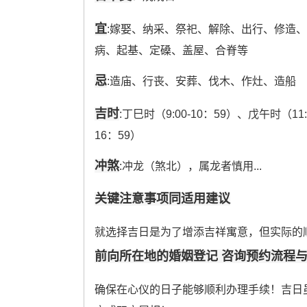
宜
:嫁娶、纳采、祭祀、解除、出行、修造
病、起基、定磉、盖屋、合脊等
忌
:造庙、行丧、安葬、伐木、作灶、造船
吉时
:丁巳时（9:00-10：59）、戊午时（11:
16：59）
冲煞
:冲龙（煞北），属龙者慎用...
关键注意事项同适用建议
就选择吉日是为了增添吉祥寓意，但实际的
前向所在地的婚姻登记 咨询预约流程
确保在心仪的日子能够顺利办理手续！吉日