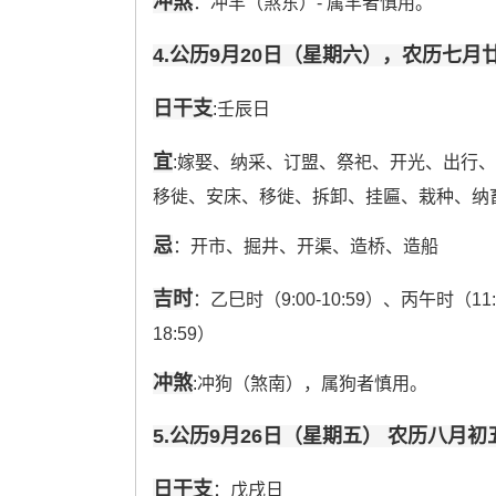
冲煞
：冲羊（煞东）- 属羊者慎用。
4.公历9月20日（星期六），农历七月
日干支
:壬辰日
宜
:嫁娶、纳采、订盟、祭祀、开光、出行
移徙、安床、移徙、拆卸、挂匾、栽种、纳
忌
：开市、掘井、开渠、造桥、造船
吉时
：乙巳时（9:00-10:59）、丙午时（11:
18:59）
冲煞
:冲狗（煞南），属狗者慎用。
5.公历9月26日（星期五） 农历八月初
日干支
：戊戌日