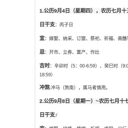
1.公历9月4日（星期四），农历七月十
日干支
：丙子日
宜
：嫁娶、纳采、订盟、祭祀、祈福、斋醮
忌
：开市、立券、置产、作灶
吉时
：辛卯时（5：00-6:59）、癸巳时（9:0
18:59）
冲煞
:冲马（煞南），属马者慎用。
2.公历9月8日（星期一）~农历七月十
日干支
:/