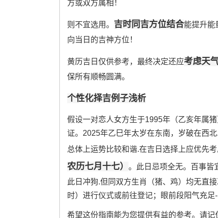
方或双方属相！
吉时同吉方位结合
则不宜选用。
能提升能
向当日的吉神方位！
考虑天
黄历吉日仅供参考，最终决定还应
保所有顺畅圆满。
个性化择吉例子浅析
假设一对恋人女方生于1995年（乙亥年属猪）.
证。2025年乙巳年太岁在东南，岁破在西
总体上运势比较和谐.在吉日选择上应优先
农历七月十七）
。此日忌项全无。百事皆
此日冲狗.但同双方生肖（猪、鸡）均无直接
时）进行仪式或前往登记；眼前段阳气充足-
希望这份指南能为您提供有益的参考。请记住