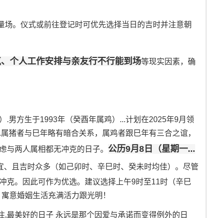
量场。仪式或前往登记时可优先选择当日的吉时并注意朝
气、个人工作安排与亲友行不行能到场
等现实因素，确
男方生于1993年（癸酉年属鸡）...计划在2025年9月领
北.属猪者与巳年略有暗合关系，属鸡者跟巳年有三合之谊，
公历9月8日（星期一...
考虑与两人属相都无冲克的日子。
宜、且吉时众多（如己卯时、辛巳时、癸未时均佳）。尽管
冲克。因此可作为优选。建议选择上午9时至11时（辛巳
 寓意婚姻生活充满活力跟光明！
,最美好的日子 永远是那个因爱与承诺而变得例外的日