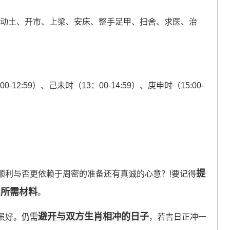
、动土、开市、上梁、安床、整手足甲、扫舍、求医、治
00-12:59）、己未时（13：00-14:59）、庚申时（15:00-
提
顺利与否更依赖于周密的准备还有真诚的心意？!要记得
与所需材料
。
避开与双方生肖相冲的日子
虽好。仍需
，若吉日正冲一