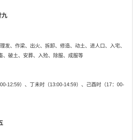
廿九
、理发、作梁、出火、拆卸、修造、动土、进人口、入宅、
畜、破土、安葬、入殓、除服、成服等
00-12:59）、丁未时（13:00-14:59）、己酉时（17：00-
五