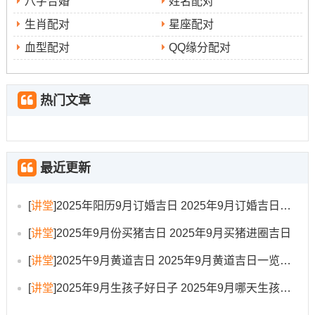
太岁位于东南方、岁破之位则在西北方，此二方位整年皆
八字合婚
姓名配对
不宜大兴土木、摆放笨重家具或频繁扰动 -以免触怒太岁或
生肖配对
星座配对
引动破气！
血型配对
QQ缘分配对
本月（农历九月）的三煞方位于东方，此方位也应保持安
静;避免钻孔、敲打等动作、防止引动煞气。至于紫白飞星,
热门文章
九紫喜庆星飞临中宫- 宜保持此处整洁明亮- 可适当点缀红
色元素以增强喜庆氛围；
一白贪狼星飞临西北方，此方位可摆放水景或金属饰品以
最近更新
助人缘同财运；四曲星飞临东南方，虽为太岁方、但若谨
慎处理，摆放文昌塔或绿色植物、仍可助益学业与文思？
[
讲堂
]
2025年阳历9月订婚吉日 2025年9月订婚吉日有哪几天
布局之路、贵在顺应天时而为;千万别盲目...
[
讲堂
]
2025年9月份买猪吉日 2025年9月买猪进圈吉日
行事禁忌提醒
[
讲堂
]
2025午9月黄道吉日 2025年9月黄道吉日一览表大全
行事择吉的认识相关禁忌同样首要 -指望规避不利;诸事顺
[
讲堂
]
2025年9月生孩子好日子 2025年9月哪天生孩子比较好
遂。