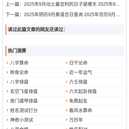
上一篇：
2025年9月动土最吉利的日子是哪天 2025年9月动土吉日
纳、收藏、签订重要契约,南方易有纷扰，需留意。
下一篇：
2025年阴历9月黄道吉日查询 2025年农历9月黄道吉日一览表
立冬当日·2025年11月7日·丙申·天赦·煞南
:天赦日- 百
读过此篇文章的网友还读过：
事利，更适合化解疑难、赦过宥罪，南方仍为煞位。
2025年11月15日·甲辰·青龙·煞北
:青龙吉神主事；利于
热门测算
求财、经营、合作~北方事务需暂缓。
八字算命
日干论命
2025年11月18日·丁未·玉堂·煞西
：在度逢玉堂，适宜
称骨论命
近一年运气
庆典、宴请、修造，西方注意避煞！
八字排盘
六壬排盘
2025年11月19日·戊申·天德合·煞南
:月末逢天德合，宜
玄空飞星排盘
六爻起卦排盘
完结重要事项、规划,南方需谨慎。
奇门遁甲排盘
免费起名
风水布局建议
姓名测试打分
看风水算命
神奇小测试
万历年
看流年风水气场对个人运势有着潜移默化的关系到- 乙巳年