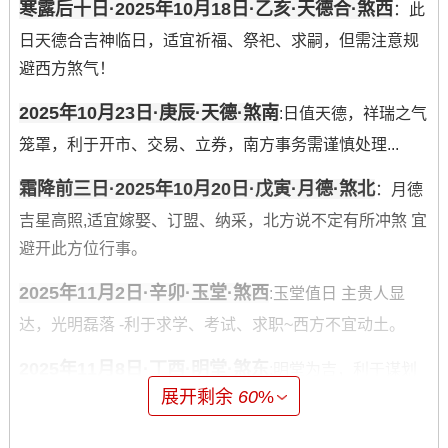
寒露后十日·2025年10月18日·乙亥·天德合·煞西
：此
日天德合吉神临日，适宜祈福、祭祀、求嗣，但需注意规
避西方煞气！
2025年10月23日·庚辰·天德·煞南
:日值天德，祥瑞之气
笼罩，利于开市、交易、立券，南方事务需谨慎处理...
霜降前三日·2025年10月20日·戊寅·月德·煞北
：月德
吉星高照,适宜嫁娶、订盟、纳采，北方说不定有所冲煞 宜
避开此方位行事。
2025年11月2日·辛卯·玉堂·煞西
:玉堂值日 主贵人显
达，光明磊落 -利于求学、考试、求职~西方不宜动土。
2025年11月8日·丁酉·明堂·煞东
:明堂为吉，利于谋划
展开剩余
60
%
决策、开启新项目、东方需回避冲煞。
2025年11月11日·庚子·金匮·煞南
:金匮黄道，利于收