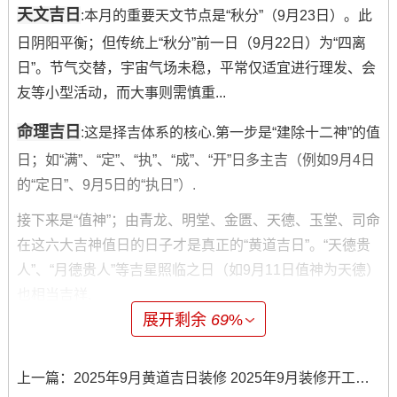
天文吉日
:本月的重要天文节点是“秋分”（9月23日）。此
日阴阳平衡；但传统上“秋分”前一日（9月22日）为“四离
日”。节气交替，宇宙气场未稳，平常仅适宜进行理发、会
友等小型活动，而大事则需慎重...
命理吉日
:这是择吉体系的核心.第一步是“建除十二神”的值
日；如“满”、“定”、“执”、“成”、“开”日多主吉（例如9月4日
的“定日”、9月5日的“执日”）.
接下来是“值神”；由青龙、明堂、金匮、天德、玉堂、司命
在这六大吉神值日的日子才是真正的“黄道吉日”。“天德贵
人”、“月德贵人”等吉星照临之日（如9月11日值神为天德）
也相当吉祥.
展开剩余
69
%
生肖吉日
：选择日子需考虑跟自身生肖的合冲关系。9月4
日（丙子日）同生肖牛为六盒 -跟猴、龙为三合;故特别利
上一篇：
2025年9月黄道吉日装修 2025年9月装修开工黄道吉日一览表
于这些生肖的人办事。