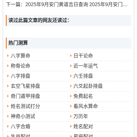
下一篇：
2025年9月安门黄道吉日查询 2025年9月安门最旺的黄道吉日
而属马者则需避开此日;既然该日“冲马”。
读过此篇文章的网友还读过：
需要规避的凶日与禁忌
特殊禁忌
:不同事务有其特别指定禁忌...动土、修造除了要
热门测算
避开凶日;还需注意当年太岁方位与三煞位，若不得不在不
利方位动土;需有专业的化解之法！安门忌冲山煞 -嫁娶忌
八字算命
日干论命
逢“阴阳不将日”等。
称骨论命
近一年运气
八字排盘
六壬排盘
2025年9月具体事项宜忌日推荐
玄空飞星排盘
六爻起卦排盘
嫁娶婚庆
:
奇门遁甲排盘
免费起名
优先推荐
姓名测试打分
看风水算命
:9月4日（农历七月十三;星期四）- 青龙黄道吉
日，宜嫁娶 -寓意婚姻生活充满活力与希望。
神奇小测试
万历年
八字合婚
姓名配对
9月17日（农历七月廿六，星期三）；勾陈黄道吉日，宜嫁
生肖配对
星座配对