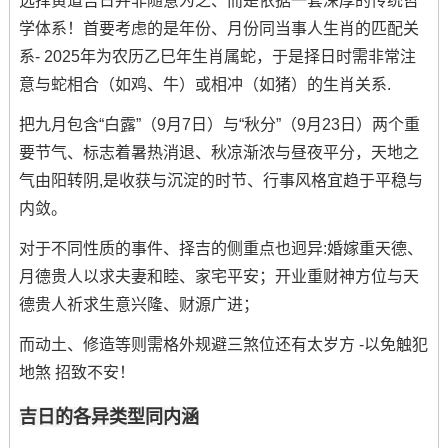
选择黄道吉日并非随意为之、而是依据一套深厚的传统哲
学体系！首要考虑的是年份、月份同当事人生肖的匹配关
系- 2025年为农历乙巳年生肖属蛇，于是择日时需非常注
意与蛇相合（如鸡、牛）或相冲（如猪）的生肖关系.
把九月包含“白露”（9月7日）与“秋分”（9月23日）两个重
要节气、标志着暑热消退、秋凉渐浓与昼夜平分，天地之
气由阳转阴,是收获与沉淀的时节、行事风格宜趋于平稳与
内敛。
对于不同性质的事件、择吉的侧重点也迥异:婚嫁重天德、
月德贵人以求夫妻和睦、家宅平安；开业重财神方位与天
德贵人祈求生意兴隆、财源广进；
而动土、修造等则需格外规避三煞位还有太岁方 -以免触犯
地煞 招致不安！
吉日的各异类型同内涵