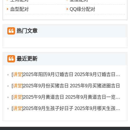
娶，标记婚姻稳固和谐。
血型配对
QQ缘分配对
次选吉日
:9月8日（农历七月十七 -星期一）、9月22日
（农历八月初一，星期一;金匮黄道日,但为四离日 需谨
慎）...
热门文章
重点避忌
:9月23日秋分日。五行木气死绝，传统看作“百
事凶”.特别是忌嫁娶...凡是黑道凶日与与新人双方生肖相冲
最近更新
之日均需避开。
开业典礼
:
[
讲堂
]
2025年阳历9月订婚吉日 2025年9月订婚吉日有哪几天
[
讲堂
]
2025年9月份买猪吉日 2025年9月买猪进圈吉日
优先推荐
:9月11日（农历七月二十，星期四）；天德黄道
吉日，百无禁忌，卯时（5:00-7:00）开业可引客流.
[
讲堂
]
2025午9月黄道吉日 2025年9月黄道吉日一览表大全
9月8日（农历七月十七，星期一）,此日开业寓意生意兴隆;
[
讲堂
]
2025年9月生孩子好日子 2025年9月哪天生孩子比较好
客源不断...
次选吉日
:9月9日（农历七月十八；星期二,朱雀黄道日;寓