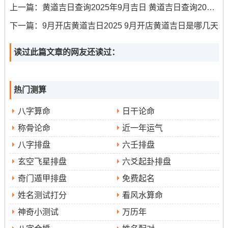
上一篇：
黄道吉日查询2025年9月吉日 黄道吉日查询2025年9月份
注意事项
以后财库丰盈，家庭和睦！
:日冲狗（甲戌）、
下一篇：
9月开店黄道吉日2025 9月开店黄道吉日是哪几天
煞南- 属狗的朋友需谨慎！吉时选择有:己卯时（5：00-6：
59）、辛巳时（9：00-10：59）、癸未时（13：00-14：
读过此篇文章的网友还读过：
59）、甲申时（15：00-16:59）！
2025年9月17日（星期三~农历七月廿六）
热门测算
宜
在此日干支为己丑 值神明堂~为黄道吉日。
:嫁娶、祭
八字算命
日干论命
祀、祈福、求嗣、开光、出行、出火、拆卸、修造、动
称骨论命
近一年运气
土、进人口、入宅、移徙、安床、开市、交易、立券、挂
八字排盘
六壬排盘
匾、栽种、纳畜、入殓、安葬、除服、成服。
玄空飞星排盘
六爻起卦排盘
忌
特征
:无.
:此日为天愿吉日- 明堂值神利于喜庆之事 格外
奇门遁甲排盘
免费起名
适合下聘定亲、寓意双方家庭心愿得成~婚事顺利圆满。
姓名测试打分
看风水算命
神奇小测试
万历年
注意事项
：日冲羊（癸未）；煞东，属羊者不宜在此日主