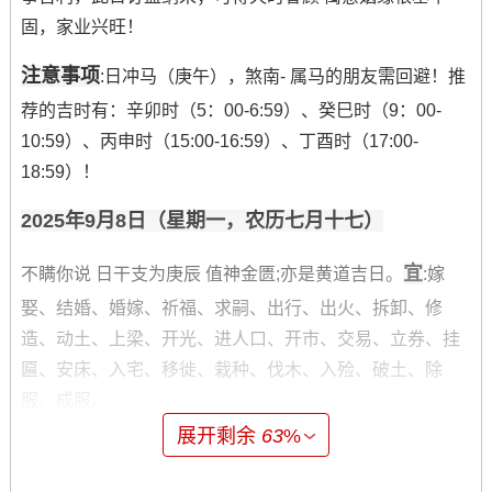
固，家业兴旺！
注意事项
:日冲马（庚午），煞南- 属马的朋友需回避！推
荐的吉时有：辛卯时（5：00-6:59）、癸巳时（9：00-
10:59）、丙申时（15:00-16:59）、丁酉时（17:00-
18:59）！
2025年9月8日（星期一，农历七月十七）
宜
不瞒你说 日干支为庚辰 值神金匮;亦是黄道吉日。
:嫁
娶、结婚、婚嫁、祈福、求嗣、出行、出火、拆卸、修
造、动土、上梁、开光、进人口、开市、交易、立券、挂
匾、安床、入宅、移徙、栽种、伐木、入殓、破土、除
服、成服。
展开剩余
63
%
忌
特征
：无。
:金匮乃吉神。此日宜订婚纳采 -标记感情珍
贵如金。