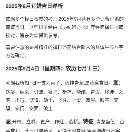
2025年9月订婚吉日详析
依据多个择日权威的考证,2025年9月共有多个适合订婚的
黄道吉日。这些日子经由《协纪辨方书》等经典择日书籍
校对，旨在为您提供参考。
需要注意的是最精准的择日还需结合新人的具体生辰八字
方能确定。
2025年9月4日（星期四；农历七月十三）
宜
就据我所知~日干支为丙子，值神青龙,是黄道吉日。
：
嫁娶、纳采、订盟、祭祀、祈福、斋醮、普渡、移徙、入
宅、出行、修造、动土、竖柱、上梁、盖屋、起基、定
磉、安门、安葬、破土！
忌
特征
:开市、立券、置产、作灶、造桥。
:青龙当值，百
事吉利，此日订盟纳采；可得天时眷顾 寓意姻缘根基牢