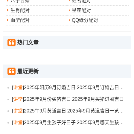
八字合婚
姓名配对
导事宜...吉时可参考:丁卯时（5：00-6:59）、戊辰时（7：
生肖配对
星座配对
00-8：59）、庚午时（11:00-12：59）。
血型配对
QQ缘分配对
2025年9月20日（星期六、农历七月廿九）
宜
看此日值神金匮 是黄道吉日.
:嫁娶、纳采、订盟、祭
热门文章
祀、开光、出行、理发、作梁、出火、拆卸、修造、动
土、进人口、入宅、移徙、安床、挂匾、栽种、纳畜、破
土、安葬、入殓、除服、成服。
最近更新
忌
特征
:开市、掘井、开渠、造桥、造船.
:此日宜订盟纳
[
讲堂
]
2025年阳历9月订婚吉日 2025年9月订婚吉日有哪几天
采，虽有少许禁忌，但总体上利于缔结良缘 标记感情经历
考验后愈加坚定...
[
讲堂
]
2025年9月份买猪吉日 2025年9月买猪进圈吉日
注意事项
:日冲狗（丙戌）,煞南,属狗的朋友需避开。吉时
[
讲堂
]
2025午9月黄道吉日 2025年9月黄道吉日一览表大全
有：癸卯时（5:00-6:59）、乙巳时（9:00-10:59）、丙午
[
讲堂
]
2025年9月生孩子好日子 2025年9月哪天生孩子比较好
时（11:00-12:59）。