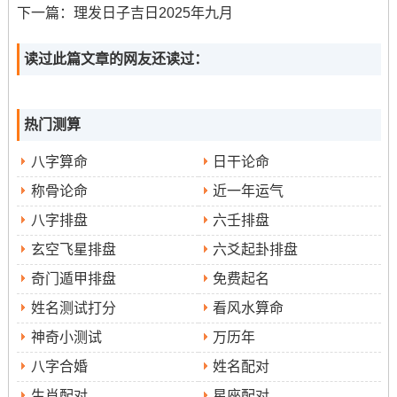
下一篇：
理发日子吉日2025年九月
冲虎煞南，属虎者不宜。
读过此篇文章的网友还读过：
9月14日（星期日~农历七月廿三）
:此日宜“出行”、“提
车”。吉时有乙未时（13：00-14：59）、戊戌时（19：00-
20:59）等。
热门测算
冲龙煞北,属龙者需避开此日。
八字算命
日干论命
9月17日（星期三！农历七月廿六）
：此日同样“忌”项
称骨论命
近一年运气
为“无”。诸事吉利。吉时有戊辰时（7:00-8:59）、庚午时
八字排盘
六壬排盘
（11：00-12：59）等。
玄空飞星排盘
六爻起卦排盘
冲羊，属羊者慎选。
奇门遁甲排盘
免费起名
姓名测试打分
看风水算命
9月20日（星期六，农历七月廿九）
:此日宜“开光”、
神奇小测试
万历年
“出行”、“提车”...吉时推荐庚戌时（19:00-20:59）。
八字合婚
姓名配对
冲狗煞南,属狗者且需避免南方。
生肖配对
星座配对