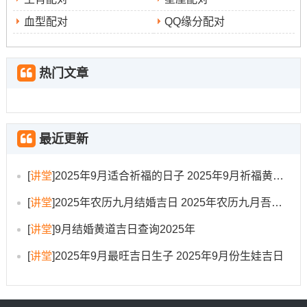
9月25日（星期四，农历八月初四）
:此日宜“出行”、
血型配对
QQ缘分配对
“提车”。吉时有癸卯时（5：00-6:59）、丙午时（11:00-
12:59）等。冲兔煞东;属兔者不宜。
热门文章
9月26日（星期五 -农历八月初五）
:此日宜“出行”、“提
车”、“修造”。吉时有乙卯时（5:00-6：59）、丙辰时（7：
00-8:59）等。冲龙煞北- 属龙者需注意。
最近更新
2025年9月1日吉时参考
[
讲堂
]
2025年9月适合祈福的日子 2025年9月祈福黄道吉日
若因故需在9月1日提车，此日黄历“忌”项中包含“开市”、“入
[
讲堂
]
2025年农历九月结婚吉日 2025年农历九月吾家有喜
宅”、“移徙” 并非提车的理想日期...若必须的于此日办理;请
务必选择吉时并进行相应化解。
[
讲堂
]
9月结婚黄道吉日查询2025年
此日对属兔的朋友尤为不利（鸡日冲兔），且煞神方位在
[
讲堂
]
2025年9月最旺吉日生子 2025年9月份生娃吉日
东方，行事需小心。此日的吉时包括:
子时（23：00-00:59）