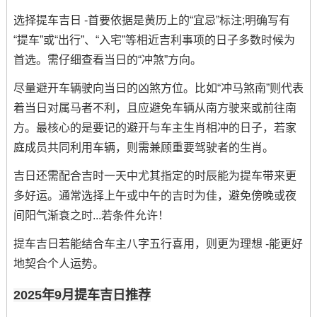
选择提车吉日 -首要依据是黄历上的“宜忌”标注;明确写有
“提车”或“出行”、“入宅”等相近吉利事项的日子多数时候为
首选。需仔细查看当日的“冲煞”方向。
尽量避开车辆驶向当日的凶煞方位。比如“冲马煞南”则代表
着当日对属马者不利，且应避免车辆从南方驶来或前往南
方。最核心的是要记的避开与车主生肖相冲的日子，若家
庭成员共同利用车辆，则需兼顾重要驾驶者的生肖。
吉日还需配合吉时一天中尤其指定的时辰能为提车带来更
多好运。通常选择上午或中午的吉时为佳，避免傍晚或夜
间阳气渐衰之时...若条件允许！
提车吉日若能结合车主八字五行喜用，则更为理想 -能更好
地契合个人运势。
2025年9月提车吉日推荐