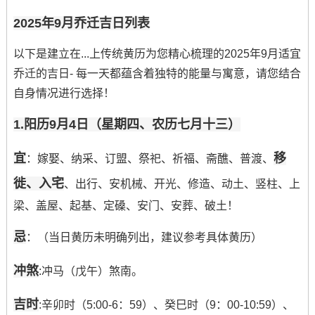
2025年9月乔迁吉日列表
以下是建立在...上传统黄历为您精心梳理的2025年9月适宜
乔迁的吉日- 每一天都蕴含着独特的能量与寓意，请您结合
自身情况进行选择！
1.阳历9月4日（星期四、农历七月十三）
宜
移
：嫁娶、纳采、订盟、祭祀、祈福、斋醮、普渡、
徙、入宅
、出行、安机械、开光、修造、动土、竖柱、上
梁、盖屋、起基、定磉、安门、安葬、破土！
忌
：（当日黄历未明确列出，建议参考具体黄历）
冲煞
:冲马（戊午）煞南。
吉时
:辛卯时（5:00-6：59）、癸巳时（9：00-10:59）、