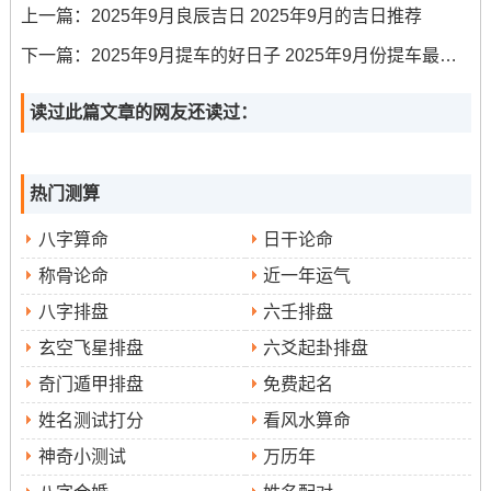
上一篇：
2025年9月良辰吉日 2025年9月的吉日推荐
适合人群
家庭和睦同香火传承
:适合注重
的家庭,此日“安
下一篇：
2025年9月提车的好日子 2025年9月份提车最佳日子
香”利于安设祖先牌位或神龛~祈求祖先庇佑。
读过此篇文章的网友还读过：
日子特征
:“安香”是此日一大特色，对于注重传统祭祀的家
庭尤为吉利 -寓意将祖先福泽请入新家，保佑子孙后代平安
顺遂?!
热门测算
3.阳历9月8日（星期一；农历七月十七）
八字算命
日干论命
称骨论命
近一年运气
宜
:嫁娶、结婚、婚嫁、祈福、求嗣、求子、生子、出行、
八字排盘
六壬排盘
出火、拆卸、修造、装修、动土、上梁、开光、进人口、
玄空飞星排盘
六爻起卦排盘
入宅、移
开市、开业、开张、交易、立券、挂匾、安床、
奇门遁甲排盘
免费起名
徙、乔迁、搬家、搬迁
、栽种、伐木、入殓、破土、除
姓名测试打分
看风水算命
服、成服。
神奇小测试
万历年
冲煞
:冲狗（壬戌)！