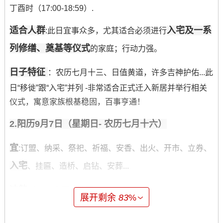
丁酉时（17:00-18:59）.
适合人群
入宅及一系
:此日宜事众多，尤其适合必须进行
列修缮、奠基等仪式
的家庭；行动力强。
日子特征
：农历七月十三、日值黄道，许多吉神护佑...此
日“移徙”跟“入宅”并列 -非常适合正式迁入新居并举行相关
仪式，寓意家族根基稳固，百事亨通！
2.阳历9月7日（星期日- 农历七月十六）
宜
:订盟、纳采、祭祀、祈福、安香、出火、开市、立券、
入宅
、挂匾、造桥、启钻、安葬...
冲煞
:冲鸡（辛酉）煞西。
展开剩余
83
%
吉时
:丁卯时（5：00-6:59）、己巳时（9：00-10:59）。