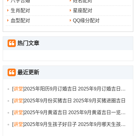
八字合婚
姓名配对
吉时
：辛巳时（9:00-10:59）、乙酉时（17:00-18:59）、
生肖配对
星座配对
丁亥时（21：00-22:59）。
血型配对
QQ缘分配对
适合人群
希望在新宅实现多
：此日百事皆宜。非常适合
热门文章
种愿望
的家庭！
如求子、开业、安床等，一举多的。
日子特征
：吉星临门，财运相随- 此日“进人口”寓意家族
最近更新
人丁兴旺，“开市”若与新居相关则标记财源广进，搬家可带
[
讲堂
]
2025年阳历9月订婚吉日 2025年9月订婚吉日有哪几天
动事业与财运的整体提升！
[
讲堂
]
2025年9月份买猪吉日 2025年9月买猪进圈吉日
4.阳历9月9日（星期二 -农历七月十八）
[
讲堂
]
2025午9月黄道吉日 2025年9月黄道吉日一览表大全
宜
入
:开市、交易、立券、挂匾、祭祀、开光、进人口、
[
讲堂
]
2025年9月生孩子好日子 2025年9月哪天生孩子比较好
宅
、安床、出火、拆卸、修造、动土、栽种！