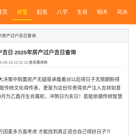
首页
讲堂
起名
八字
生肖
相术
风水
25年房产过户吉日查询
户吉日 2025年房产过户吉日查询
09-18 22:02:10
姓名算命网
大决策中购置房产无疑是承载着对以后得日子无限期盼得
是是传统文化得传承、更是为这份珍贵得资产注入吉祥如意
5年9月为乙酉月生肖属蛇，冲煞日为亥日！若能依据传统智慧
。
因素多方面考虑 才能找到真正适合自己得好日子?!