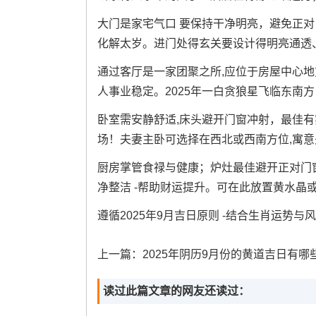
大门是家宅气口 要保持干净明亮，避免正对
化解太岁。进门处得玄关要设计得明亮通透
通过客厅是一家团聚之所,应位于房屋中心地
人事业稳定。2025年一白贪狼星飞临东南
卧室需安静舒适,床头避开门窗冲射，最佳
场！夫妻主卧可选择在西北或西南方位,寓意
厨房掌管食禄与健康；炉灶最佳避开正对门窗
净整洁 -帮助财运提升。可在此放置黄水晶或
遵循2025年9月吉日原则 -结合生肖运势
上一篇：
2025年阴历9月份的黄道吉日有哪些 2025年9月份有哪些黄
读过此篇文章的网友还读过：