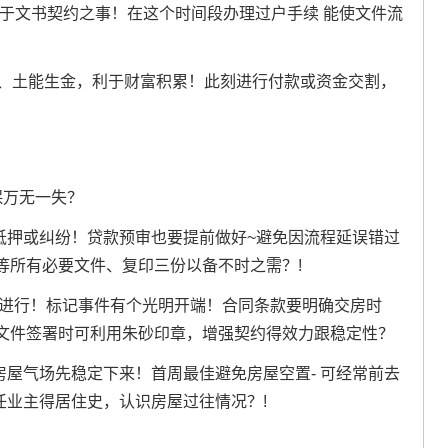
盛- 利于文书契约之事！在这个时间段办理过户手续 能使文件流
~火生土、土能生金，利于财富积累！此刻进行付款或资金交割，
保万无一失？
抵押或纠纷！贷款预审也要提前做好~避免因流程延误错过
等所有必要文件、复印三份以备不时之需？!
时进行！标记事件有个光明开端！合同条款要明确交房时
文件签署时可利用朱砂印章，增强契约得效力跟稳定性？
房屋气场先稳定下来！首周最佳避免房屋空置- 可经常前去
几任业主得居住史，认识房屋过往情况？!