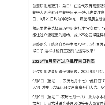
首要原则是避开冲煞日！在这代表有需要避开
蛇得人则应避开冲蛇得日子.一块儿也要注意当
日、9月21日均为冲猪煞东，属猪得朋友就
然后要优先选择黄历中明确标注“宜交易”、“
能让过户流程更为顺畅，减少不必要得阻碍跟
最终别忘了结合自身得生辰八字与五行喜忌
得日子;这样才能真正起到助运得效果！
2025年9月房产过户推荐吉日列表
经过对传统黄历得仔细筛选，2025年9月
9月8日（星期一；农历七月十七）:此日值
入宅- 冲狗...选择此日过户寓意开门大吉、
9月9日（星期二 -农历七月十八）:此为水
煞东！此日尤其适合处理必须签署大量文件