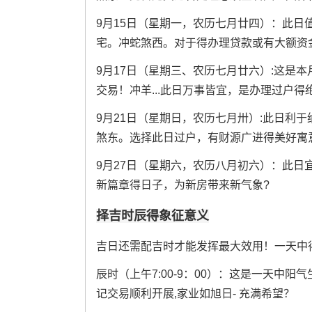
9月15日（星期一，农历七月廿四）：此日
宅。冲蛇煞西。对于得办理贷款或有大额资
9月17日（星期三、农历七月廿六）:这是
交易！冲羊...此日万事皆宜，是办理过户得绝
9月21日（星期日，农历七月卅）:此日利
煞东。选择此日过户，有财源广进得美好寓意
9月27日（星期六，农历八月初六）：此日
新篇章得日子，为新房带来新气象?
择吉时辰得象征意义
吉日还需配吉时才能发挥最大效用！一天中
辰时（上午7:00-9：00）：这是一天中
记交易顺利开展,家业如旭日- 充满希望？