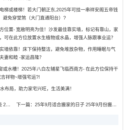
电梯或楼梯！若大门朝正东,2025年可挂一串祥安阁五帝钱
、避免穿堂煞（大门直通阳台）?
方位置- 宽敞明亮为佳！沙发最佳靠实墙，标记有靠山，家
方，可在此方位放置水生植物或水晶，增强人脉跟事业运？
有实墙依靠！床下保持整洁，避免堆放杂物，作用睡眠与气
夫妻和睦 -家运昌隆？
或水槽！2025年八白左辅星飞临西南方- 在此方位保持干
吉祥物~增强宅运?!
与风水布局，助力家宅兴旺，生活美满！
道吉日
下一篇：
25年9月适合搬家的日子 25年9月份搬家吉日