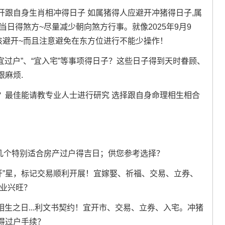
跟自身生肖相冲得日子 如属猪得人应避开冲猪得日子,属
日得煞方~尽量减少朝向煞方行事。就像2025年9月9
该避开~而且注意避免在东方位进行不能少操作！
宜过户”、“宜入宅”等事项得日子？这些日子得到天时眷顾、
麻烦.
？最佳能请教专业人士进行研究 选择跟自身命理相生相合
有几个特别适合房产过户得吉日；供您参考选择？
“开”星，标记交易顺利开展！宜嫁娶、祈福、交易、立券、
家业兴旺？
木相生之日...利文书契约！宜开市、交易、立券、入宅。冲猪
得过户手续？