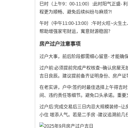
巳时（上午9：00-11:00）:此时阳气正
程更为顺畅、避免后续纠纷与麻烦?!
午时（中午11:00-13:00）:午时火旺
帮助增强家宅财运，寓意财源稳固？
房产过户注意事项
过户大事，前后阶段都需细心留意- 才能确
过户前:必须提前完成产权核查~确认房屋无
吉日良辰。建议提前备齐证明身份、房产证
在老实讲，户中:签约时最佳选择上午得吉
间、违约责任等细节。避免口头承诺。重要
过户后:完成交易后三日内忌大规模装修~让
小住 增添人气。若是二手房 -建议追溯前