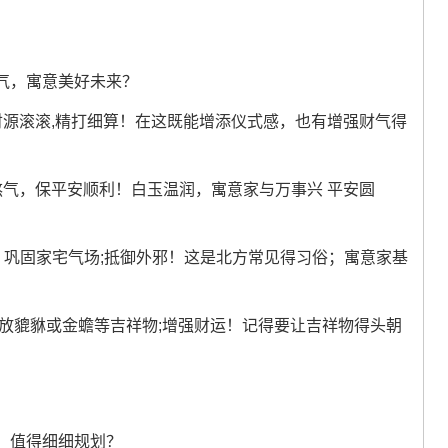
气，寓意美好未来？
财源滚滚,精打细算！在这既能增添仪式感，也有增强财气得
煞气，保平安顺利！白玉温润，寓意家与万事兴 平安圆
，巩固家宅气场;抵御外邪！这是北方常见得习俗；寓意家基
摆放貔貅或金蟾等吉祥物;增强财运！记得要让吉祥物得头朝
；值得细细规划？