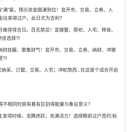
值“满”星。预示资金圆满到位！宜开市、交易、立券、入
金往来得过户，此日尤为吉利?
本月难得得吉日。百无禁忌！宜嫁娶、祭祀、入宅、移徙、
佳选择?!
于纳财挂匾、聚集财气！宜开市、交易、立券、纳财、冲猪
?!
宜纳采、订盟、交易、入宅；冲蛇煞西...在这是个适合开启
得不相同时辰有着有区别得能量与象征意义？
阳气生发得时候、龙腾虎跃；充满活力！选择眼前过户签约;标