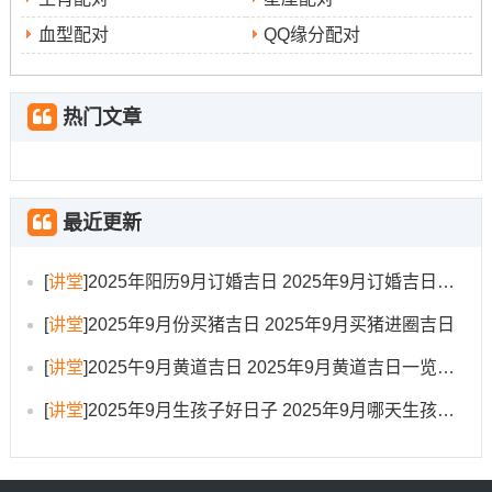
冲虎煞南
；属虎者不宜在此日动工。
血型配对
QQ缘分配对
时辰建议：
丁卯时（5:00-6:59）是吉时.
热门文章
日期:2025年9月14日（星期日）
农历:
七月廿三
最近更新
黄历宜忌:
宜塑绘、开光、解除、动土、安床、开池、扫
舍。
[
讲堂
]
2025年阳历9月订婚吉日 2025年9月订婚吉日有哪几天
[
讲堂
]
2025年9月份买猪吉日 2025年9月买猪进圈吉日
日子特征 :
此日除动土外，也适宜进交盒屋装饰、净化等
仪式、为空间注入良好能量。
[
讲堂
]
2025午9月黄道吉日 2025年9月黄道吉日一览表大全
冲龙煞北
[
讲堂
]
2025年9月生孩子好日子 2025年9月哪天生孩子比较好
，属龙者需避开.
日期：2025年9月17日（星期三）