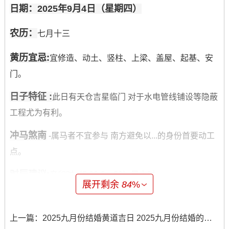
日期：2025年9月4日（星期四）
农历：
七月十三
黄历宜忌:
宜修造、动土、竖柱、上梁、盖屋、起基、安
门。
日子特征 :
此日有天仓吉星临门 对于水电管线铺设等隐蔽
工程尤为有利。
冲马煞南
-属马者不宜参与 南方避免以...的身份首要动工
点。
时辰建议:
辛卯时（5:00-6：59）是吉时.
展开剩余
84
%
日期:2025年9月9日（星期二）
上一篇：
2025九月份结婚黄道吉日 2025九月份结婚的好日子
农历：
七月十八