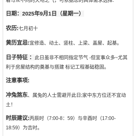
着与众不同的天地之气，可依据您的具体需求选择:
日期：2025年9月1日（星期一）
农历:
七月初十
黄历宜忌:
宜修造、动土、竖柱、上梁、盖屋、起基。
日子特征 ：
此日虽非不相同指定节气 -但宜事众多~尤其
利于房屋结构的奠基与搭建 标记工程基础稳固。
注意事项:
冲兔煞东
、属兔的人士需避开此日;家中东方位还不宜动
土！
时辰建议:
丙辰时（7:00-8：59）与辛酉时（17:00-
18:59）为吉时。