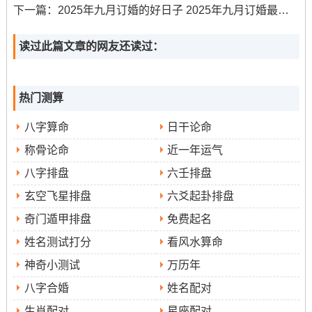
下一篇：
2025年九月订婚的好日子 2025年九月订婚最佳日子
黄历宜忌:
宜拆卸、修造、动土、栽种...
读过此篇文章的网友还读过：
日子特征 ：
此为“成日”;主圆满。同样是“白腊金日”~金土
相生,非常有助于 地基稳固;适合进行封顶仪式...
热门测算
冲猪煞东
、属猪者需回避...
八字算命
日干论命
时辰建议:
乙未时（13:00-14:59）为吉时。
称骨论命
近一年运气
八字排盘
六壬排盘
日期:2025年9月12日（星期五）
玄空飞星排盘
六爻起卦排盘
农历:
七月廿一
奇门遁甲排盘
免费起名
姓名测试打分
看风水算命
黄历宜忌:
宜拆卸、修造、动土、移徙、修坟、立碑。
神奇小测试
万历年
日子特征 :
此日利于破旧立新,适合拆除旧建筑或进行土地
八字合婚
姓名配对
平整等工作。
生肖配对
星座配对