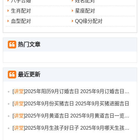
八字合婚
姓名配对
就进入新宅顺序挺有讲究，户主应手持内装钱币的红包、
生肖配对
星座配对
米桶或火炉（标记兴旺）原本踏入~随后家人方可依次进
血型配对
QQ缘分配对
入、每人手中最佳都持有寓意吉祥的物品，如新碗筷、被
褥等、忌空手入屋。
热门文章
安床仪式需择吉时进行,床置放宜稳 忌上有横梁压顶，也不
宜正对房门或紧贴窗户，新床品则寓意新始...开火煮食是
必不可少的一环 搬家当日必须在新家开灶，煮些汤圆、甜
茶或容易饭菜，标记灶王归位~生活团圆美满，人丁兴旺。
最近更新
选择在秋高气爽的九月迁入新居，顺应天时规划吉日;在辅
[
讲堂
]
2025年阳历9月订婚吉日 2025年9月订婚吉日有哪几天
以妥善的风水布局与吉祥的传统仪式,无疑能为新家奠定良
好的气场基础；寄托着对未来安居乐业、财丁两旺的美好
[
讲堂
]
2025年9月份买猪吉日 2025年9月买猪进圈吉日
祈愿.
[
讲堂
]
2025午9月黄道吉日 2025年9月黄道吉日一览表大全
[
讲堂
]
2025年9月生孩子好日子 2025年9月哪天生孩子比较好