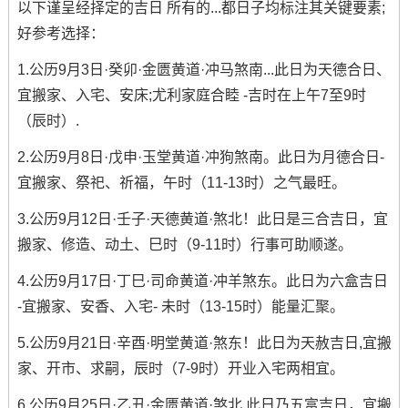
以下谨呈经择定的吉日 所有的...都日子均标注其关键要素;
好参考选择：
1.公历9月3日·癸卯·金匮黄道·冲马煞南...此日为天德合日、
宜搬家、入宅、安床;尤利家庭合睦 -吉时在上午7至9时
（辰时）.
2.公历9月8日·戊申·玉堂黄道·冲狗煞南。此日为月德合日-
宜搬家、祭祀、祈福，午时（11-13时）之气最旺。
3.公历9月12日·壬子·天德黄道·煞北！此日是三合吉日，宜
搬家、修造、动土、巳时（9-11时）行事可助顺遂。
4.公历9月17日·丁巳·司命黄道·冲羊煞东。此日为六盒吉日
-宜搬家、安香、入宅- 未时（13-15时）能量汇聚。
5.公历9月21日·辛酉·明堂黄道·煞东！此日为天赦吉日,宜搬
家、开市、求嗣，辰时（7-9时）开业入宅两相宜。
6.公历9月25日·乙丑·金匮黄道·煞北.此日乃五富吉日，宜搬