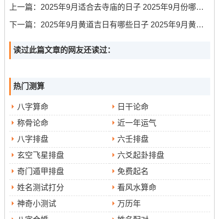
上一篇：
2025年9月适合去寺庙的日子 2025年9月份哪天适合去寺庙
搬家相关禁忌
下一篇：
2025年9月黄道吉日有哪些日子 2025年9月黄历详细解读
首要的是生肖冲煞禁忌、选择吉日时必须避开同家中重要
成员（特别是户主）生肖相冲的日子。例如户主属狗，则
读过此篇文章的网友还读过：
需避开冲狗的9月8日同9月20日...
其次是时辰禁忌。搬家入宅仪式务必在选定的吉时内完成~
热门测算
最迟不宜拖延至吉时之后,且习性上避免在下午三点之后进
八字算命
日干论命
行。因午后阳气渐衰！
称骨论命
近一年运气
在者是方位禁忌.搬家路线应尽量减少从太岁方（东南）或
八字排盘
六壬排盘
岁破方（西北）前往新居，无法完全避免时途中宜保持安
静。孕妇普通不宜参与搬家过程中的体力劳动合喧闹仪
玄空飞星排盘
六爻起卦排盘
式，宜静养为先。
奇门遁甲排盘
免费起名
姓名测试打分
看风水算命
神奇小测试
万历年
传统仪式合习俗