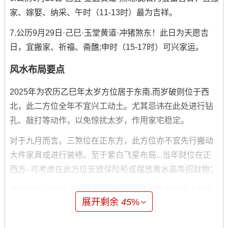
家、嫁娶、纳采、午时（11-13时）最为吉祥。
7.公历9月29日·己巳·玉堂黄道·冲猪煞东！此日为天愿吉
日，宜搬家、祈福、斋醮;申时（15-17时）可兴家运。
风水布局要点
2025年为农历乙巳年太岁方位居于东南.而岁破则位于西
北，此二方位全年不宜兴工动土。尤其忌讳在此处进行钻
孔、敲打等动作，以免惊扰太岁，作用家宅稳定。
对于九月而言。三煞位在正东方，此方位亦不宜先行搬动
大件家具或进行装修。至于紫白飞星布局...当年财位在正
西方- 可考虑在此方位安放保险柜或摆放黄水晶等招财物；
桃花位在正东方。未婚者可在此处摆放粉水晶以助人际缘
展开剩余
45
%
份...但需注意与三煞位的协调；文昌位则在东北方;利于安
置书桌或摆放文昌塔 -助益学业合事业.