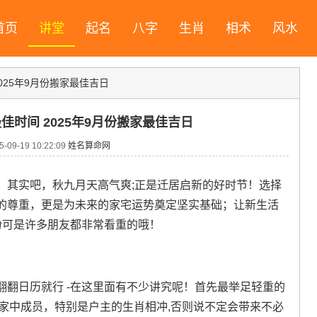
首页
讲堂
起名
八字
生肖
相术
风水
2025年9月份搬家最佳吉日
最佳时间 2025年9月份搬家最佳吉日
09-19 10:22:09
姓名算命网
，其实吧，秋九月天高气爽;正是迁居启新的好时节！选择
的尊重，更是为未来的家宅运势奠定坚实基础；让新生活
盼可是许多朋友都非常看重的哦！
翻日历就行 -在这里面有不少讲究呢！首先最举足轻重的
能跟家中成员，特别是户主的生肖相冲,否则说不定会带来不必