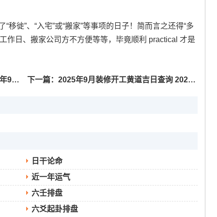
了“移徙”、“入宅”或“搬家”等事项的日子！简而言之还得“多
日、搬家公司方不方便等等，毕竟顺利 practical 才是
业吉日
下一篇：
2025年9月装修开工黄道吉日查询 2025年9月适合装修开工的黄道吉日有哪些
日干论命
近一年运气
六壬排盘
六爻起卦排盘